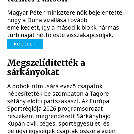
Magyar Péter miniszterelnök bejelentette,
hogy a Duna vízállása tovább
emelkedett, így a második blokk hármas
turbináját hétfő este visszakapcsolják.
KÖZÉLET
Megszelídítették a
sárkányokat
A dobok ritmusára evező csapatok
népesítették be szombaton a Tagore
sétány előtti partszakaszt. Az Európa
Sportrégiója 2026 programsorozat
részeként megrendezett Sárkányhajó
Kupán civil, céges, sportegyesületi és
belügyi egységek csaptak össze a vízen.