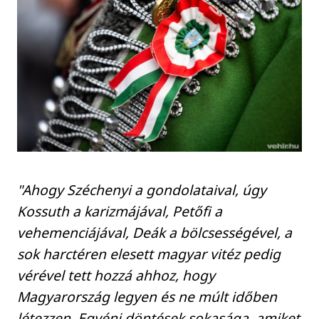
"Ahogy Széchenyi a gondolataival, úgy
Kossuth a karizmájával, Petőfi a
vehemenciájával, Deák a bölcsességével, a
sok harctéren elesett magyar vitéz pedig
vérével tett hozzá ahhoz, hogy
Magyarország legyen és ne múlt időben
létezzen. Egyéni döntések sokasága, amiket