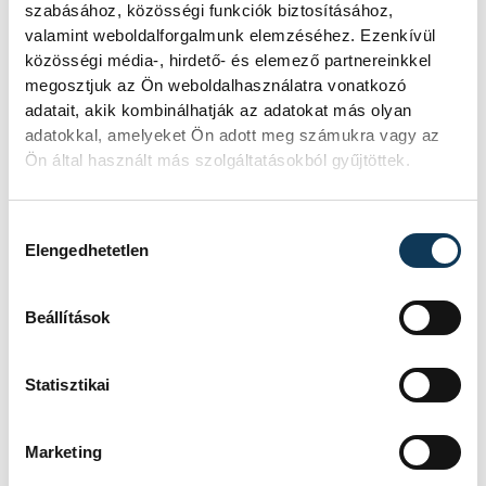
szabásához, közösségi funkciók biztosításához,
valamint weboldalforgalmunk elemzéséhez. Ezenkívül
közösségi média-, hirdető- és elemező partnereinkkel
megosztjuk az Ön weboldalhasználatra vonatkozó
adatait, akik kombinálhatják az adatokat más olyan
adatokkal, amelyeket Ön adott meg számukra vagy az
Ön által használt más szolgáltatásokból gyűjtöttek.
Hozzájárulás kiválasztása
Elengedhetetlen
"Ilyenkor van szükség leginkább arra, hogy
Beállítások
az a bizonyos magyar szív újra hevesen
kezdjen dobogni. A szívünk fölé tűzött
Statisztikai
kokárda új erőre gerjed. Hiszen, ahogy
1848-ban már bebizonyosodott, csak akkor
Marketing
lesz erős a nemzet minden része, ha az a