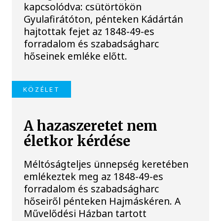
kapcsolódva: csütörtökön
Gyulafirátóton, pénteken Kádártán
hajtottak fejet az 1848-49-es
forradalom és szabadságharc
hőseinek emléke előtt.
KÖZÉLET
A hazaszeretet nem
életkor kérdése
Méltóságteljes ünnepség keretében
emlékeztek meg az 1848-49-es
forradalom és szabadságharc
hőseiről pénteken Hajmáskéren. A
Művelődési Házban tartott