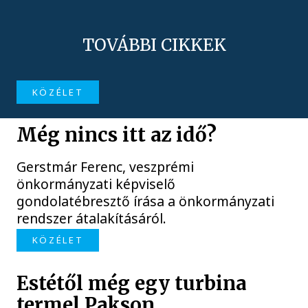
TOVÁBBI CIKKEK
KÖZÉLET
Még nincs itt az idő?
Gerstmár Ferenc, veszprémi
önkormányzati képviselő
gondolatébresztő írása a önkormányzati
rendszer átalakításáról.
KÖZÉLET
Estétől még egy turbina
termel Pakson