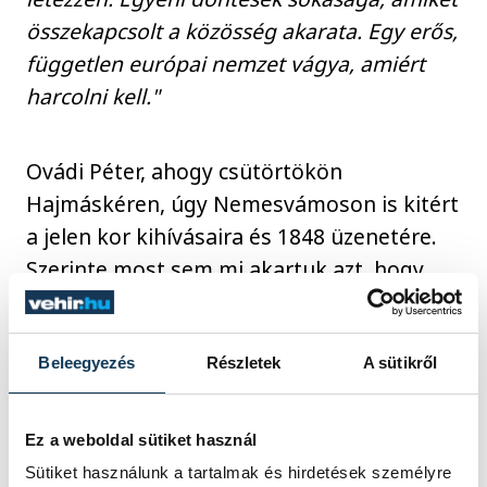
összekapcsolt a közösség akarata. Egy erős,
független európai nemzet vágya, amiért
harcolni kell."
Ovádi Péter, ahogy csütörtökön
Hajmáskéren, úgy Nemesvámoson is kitért
a jelen kor kihívásaira és 1848 üzenetére.
Szerinte most sem mi akartuk azt, hogy
Európa háborogjon, hogy háborúk
dúljanak a szomszédunkban, most mégis
újra a kiszámíthatatlanság korszakát éljük
Beleegyezés
Részletek
A sütikről
önhibánkon kívül.
Ez a weboldal sütiket használ
Sütiket használunk a tartalmak és hirdetések személyre