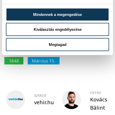
bizonyos magyar szív együtt dobog,
egymásért, a hazáért."
Mindennek a megengedése
Kiválasztás engedélyezése
közélet
Ovádi Péter
Megtagad
nemzeti ünnep
Nemesvámos
1848
Március 15.
FOTÓS
SZERZŐ
Kovács
vehir.hu
Bálint