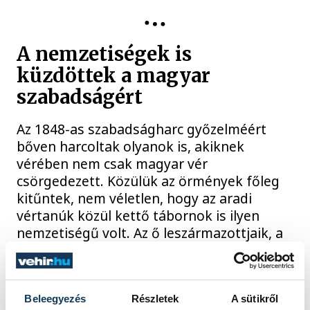
1848
A nemzetiségek is
küzdöttek a magyar
szabadságért
Az 1848-as szabadságharc győzelméért
bőven harcoltak olyanok is, akiknek
vérében nem csak magyar vér
csörgedezett. Közülük az örmények főleg
kitűntek, nem véletlen, hogy az aradi
vértanúk közül kettő tábornok is ilyen
nemzetiségű volt. Az ő leszármazottjaik, a
ma Veszprémben élő örmény
nemzetiségűek kiegészülve a lengyel
társaikkal szerveztek péntek délután
ünnepi megemlékezést a Török Ignác utcai
Beleegyezés
Részletek
A sütikről