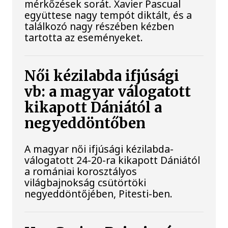
mérkőzések sorát. Xavier Pascual
együttese nagy tempót diktált, és a
találkozó nagy részében kézben
tartotta az eseményeket.
Női kézilabda ifjúsági
vb: a magyar válogatott
kikapott Dániától a
negyeddöntőben
A magyar női ifjúsági kézilabda-
válogatott 24-20-ra kikapott Dániától
a romániai korosztályos
világbajnokság csütörtöki
negyeddöntőjében, Pitesti-ben.