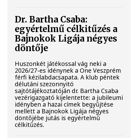
Dr. Bartha Csaba:
egyértelmű célkitűzés a
Bajnokok Ligája négyes
döntője
Huszonkét játékossal vág neki a
2026/27-es idénynek a One Veszprém
férfi kézilabdacsapata. A klub péntek
délutáni szezonnyitó
sajtótájékoztatóján dr. Bartha Csaba
vezérigazgató kijelentette: a jubileumi
idényben a hazai címek begyűjtése
mellett a Bajnokok Ligája négyes
döntőjébe jutás is egyértelmű
célkitűzés.