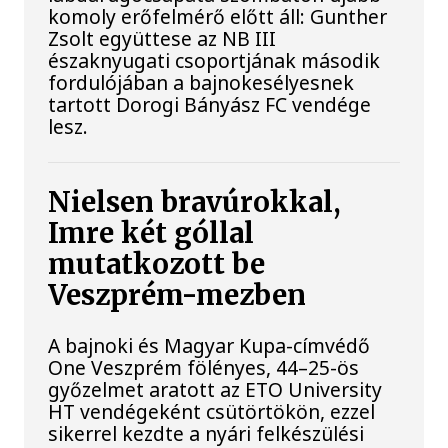
komoly erőfelmérő előtt áll: Gunther
Zsolt együttese az NB III
északnyugati csoportjának második
fordulójában a bajnokesélyesnek
tartott Dorogi Bányász FC vendége
lesz.
Nielsen bravúrokkal,
Imre két góllal
mutatkozott be
Veszprém-mezben
A bajnoki és Magyar Kupa-címvédő
One Veszprém fölényes, 44–25-ös
győzelmet aratott az ETO University
HT vendégeként csütörtökön, ezzel
sikerrel kezdte a nyári felkészülési