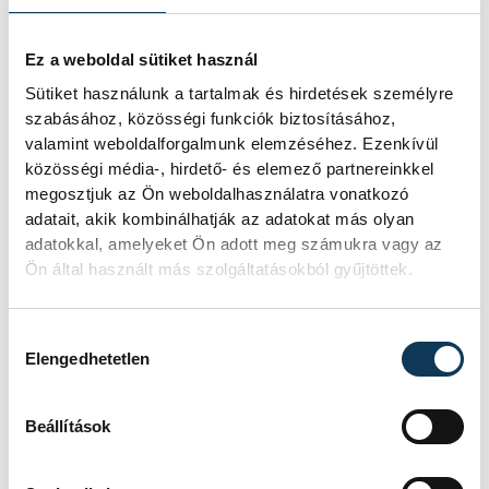
emlékműhöz.
Ez a weboldal sütiket használ
2024. MÁRCIUS 16. 10:56
Sütiket használunk a tartalmak és hirdetések személyre
szabásához, közösségi funkciók biztosításához,
valamint weboldalforgalmunk elemzéséhez. Ezenkívül
közösségi média-, hirdető- és elemező partnereinkkel
megosztjuk az Ön weboldalhasználatra vonatkozó
1
2
3
adatait, akik kombinálhatják az adatokat más olyan
adatokkal, amelyeket Ön adott meg számukra vagy az
Ön által használt más szolgáltatásokból gyűjtöttek.
KÖZÉLET
Hozzájárulás kiválasztása
Elengedhetetlen
Egy furcsa halkonzerv
Beállítások
lett az Év Strandétele -