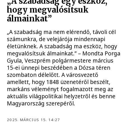
„A szabadság egy eszköz,
hogy megvalósítsuk
álmainkat”
„A szabadság ma nem elérendő, távoli cél
számunkra, de velejárója mindennapi
életünknek. A szabadság ma eszköz, hogy
megvalósítsuk álmainkat.” – Mondta Porga
Gyula, Veszprém polgármestere március
15-ei ünnepi beszédében a Dózsa téren
szombaton délelőtt. A városvezető
amellett, hogy 1848 üzenetéről beszélt,
markáns véleményt fogalmazott meg az
aktuális világpolitikai helyzetről és benne
Magyarország szerepéről.
2025. MÁRCIUS 15. 14:27