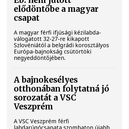
Eb: nem jutott
elődöntőbe a magyar
csapat
A magyar férfi ifjúsági kézilabda-
válogatott 32-27-re kikapott
Szlovéniától a belgrádi korosztályos
Európa-bajnokság csütörtöki
negyeddöntőjében.
A bajnokesélyes
otthonában folytatná jó
sorozatát a VSC
Veszprém
A VSC Veszprém férfi
labdarúgócsapata szombaton újabb