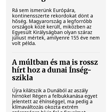
Rá sem ismerünk Európára,
kontinensszerte rekordokat dönt a
hőség. Magyarország a legforróbb
országok közé került, miközben az
Egyesült Királyságban olyan száraz
júliust mértek, amilyenre 155 éve nem
volt példa.
A múltban és ma is rossz
hírt hoz a dunai Ínség-
szikla
Újra kilátszik a Dunából az aszály
hírnöke! Régen a felbukkanása egyet
jelentett az éhínséggel, ma pedig a
klímaváltozás okozta extrém