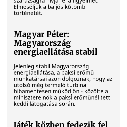
szárazságra hívja fel a figyelmet.
Elmeséljük a baljós kőtömb
történetét.
Magyar Péter:
Magyarország
energiaellátása stabil
Jelenleg stabil Magyarország
energiaellátása, a paksi erőmű
munkatársai azon dolgoznak, hogy az
utolsó még termelő turbina
hibamentesen működjön - közölte a
miniszterelnök a paksi erőműnél tett
keddi látogatása során.
Játék közben fedezik fel