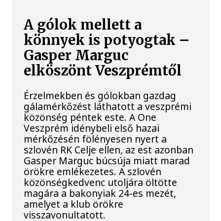
A gólok mellett a
könnyek is potyogtak –
Gasper Marguc
elköszönt Veszprémtől
Érzelmekben és gólokban gazdag
gálamérkőzést láthatott a veszprémi
közönség péntek este. A One
Veszprém idénybeli első hazai
mérkőzésén fölényesen nyert a
szlovén RK Celje ellen, az est azonban
Gasper Marguc búcsúja miatt marad
örökre emlékezetes. A szlovén
közönségkedvenc utoljára öltötte
magára a bakonyiak 24-es mezét,
amelyet a klub örökre
visszavonultatott.