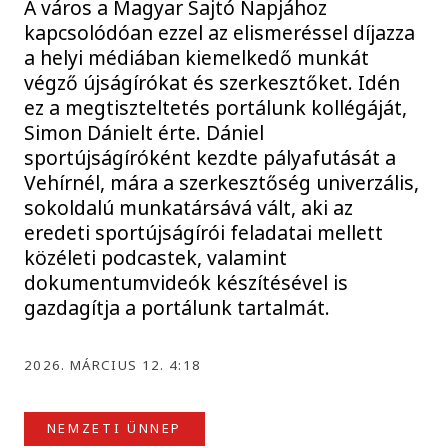
A város a Magyar Sajtó Napjához
kapcsolódóan ezzel az elismeréssel díjazza
a helyi médiában kiemelkedő munkát
végző újságírókat és szerkesztőket. Idén
ez a megtiszteltetés portálunk kollégáját,
Simon Dánielt érte. Dániel
sportújságíróként kezdte pályafutását a
Vehírnél, mára a szerkesztőség univerzális,
sokoldalú munkatársává vált, aki az
eredeti sportújságírói feladatai mellett
közéleti podcastek, valamint
dokumentumvideók készítésével is
gazdagítja a portálunk tartalmát.
2026. MÁRCIUS 12. 4:18
NEMZETI ÜNNEP