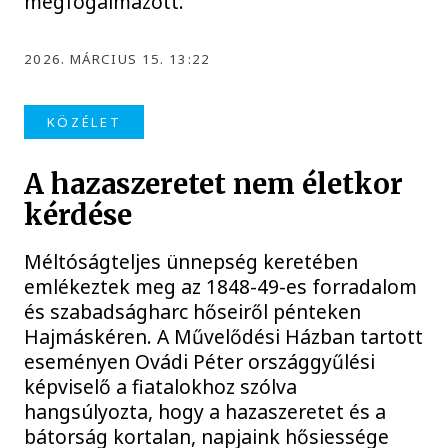
megfogalmazott.
2026. MÁRCIUS 15. 13:22
KÖZÉLET
A hazaszeretet nem életkor
kérdése
Méltóságteljes ünnepség keretében
emlékeztek meg az 1848-49-es forradalom
és szabadságharc hőseiről pénteken
Hajmáskéren. A Művelődési Házban tartott
eseményen Ovádi Péter országgyűlési
képviselő a fiatalokhoz szólva
hangsúlyozta, hogy a hazaszeretet és a
bátorság kortalan, napjaink hősiessége