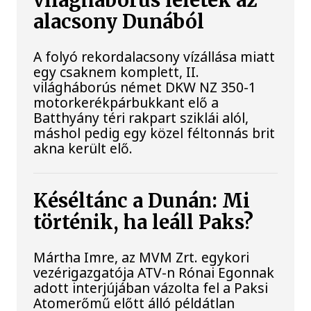
világháborús leletek az
alacsony Dunából
A folyó rekordalacsony vízállása miatt
egy csaknem komplett, II.
világháborús német DKW NZ 350-1
motorkerékpárbukkant elő a
Batthyány téri rakpart sziklái alól,
máshol pedig egy közel féltonnás brit
akna került elő.
Késéltánc a Dunán: Mi
történik, ha leáll Paks?
Mártha Imre, az MVM Zrt. egykori
vezérigazgatója ATV-n Rónai Egonnak
adott interjújában vázolta fel a Paksi
Atomerőmű előtt álló példátlan