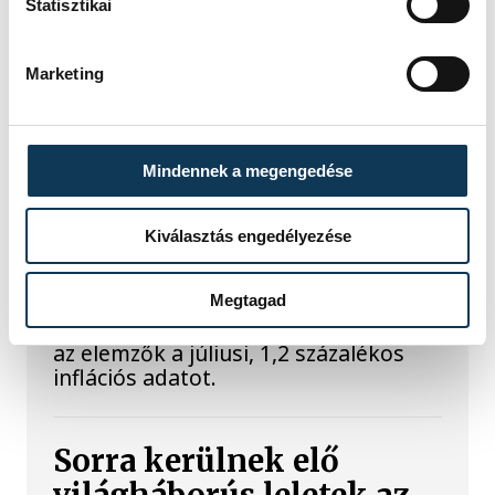
mutatjuk!
Statisztikai
A Balatoni Kör idén tizenkettedik
Marketing
alkalommal hirdette meg az év
strandétele versenyt, amelyre minden
eddiginél több, 22 vendéglátóhely 44
étellel indult. Egy fonyódi hely nyert...
Mindennek a megengedése
Meglepték az elemzőket
Kiválasztás engedélyezése
a júliusi inflációs adatok
Megtagad
Hatalmas meglepetésként értékelték
az elemzők a júliusi, 1,2 százalékos
inflációs adatot.
Sorra kerülnek elő