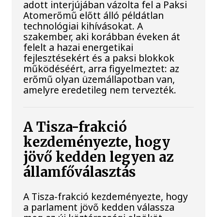
adott interjújában vázolta fel a Paksi
Atomerőmű előtt álló példátlan
technológiai kihívásokat. A
szakember, aki korábban éveken át
felelt a hazai energetikai
fejlesztésekért és a paksi blokkok
működéséért, arra figyelmeztet: az
erőmű olyan üzemállapotban van,
amelyre eredetileg nem tervezték.
A Tisza-frakció
kezdeményezte, hogy
jövő kedden legyen az
államfőválasztás
A Tisza-frakció kezdeményezte, hogy
a parlament jövő kedden válassza