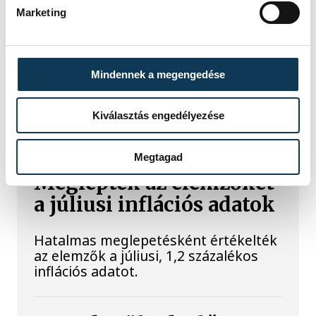
lett az Év Strandétele -
Marketing
mutatjuk!
A Balatoni Kör idén tizenkettedik
Mindennek a megengedése
alkalommal hirdette meg az év
strandétele versenyt, amelyre minden
eddiginél több, 22 vendéglátóhely 44
Kiválasztás engedélyezése
étellel indult. Egy fonyódi hely nyert...
Megtagad
Meglepték az elemzőket
a júliusi inflációs adatok
Hatalmas meglepetésként értékelték
az elemzők a júliusi, 1,2 százalékos
inflációs adatot.