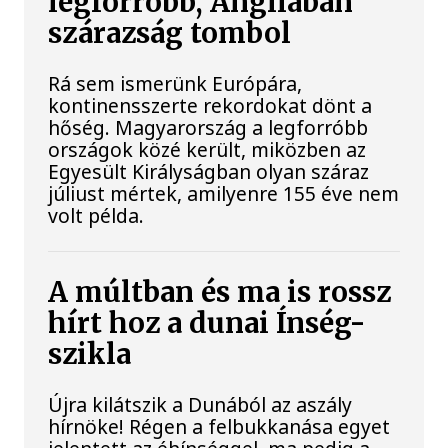
legforróbb, Angliában
szárazság tombol
Rá sem ismerünk Európára,
kontinensszerte rekordokat dönt a
hőség. Magyarország a legforróbb
országok közé került, miközben az
Egyesült Királyságban olyan száraz
júliust mértek, amilyenre 155 éve nem
volt példa.
A múltban és ma is rossz
hírt hoz a dunai Ínség-
szikla
Újra kilátszik a Dunából az aszály
hírnöke! Régen a felbukkanása egyet