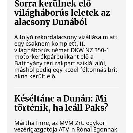
Sorra kerülnek elő
világháborús leletek az
alacsony Dunából
A folyó rekordalacsony vízállása miatt
egy csaknem komplett, II.
világháborús német DKW NZ 350-1
motorkerékpárbukkant elő a
Batthyány téri rakpart sziklái alól,
máshol pedig egy közel féltonnás brit
akna került elő.
Késéltánc a Dunán: Mi
történik, ha leáll Paks?
Mártha Imre, az MVM Zrt. egykori
vezérigazgatója ATV-n Rónai Egonnak