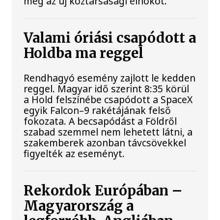
meg az új köztársasági elnököt.
Valami óriási csapódott a
Holdba ma reggel
Rendhagyó esemény zajlott le kedden
reggel. Magyar idő szerint 8:35 körül
a Hold felszínébe csapódott a SpaceX
egyik Falcon–9 rakétájának felső
fokozata. A becsapódást a Földről
szabad szemmel nem lehetett látni, a
szakemberek azonban távcsövekkel
figyelték az eseményt.
Rekordok Európában –
Magyarország a