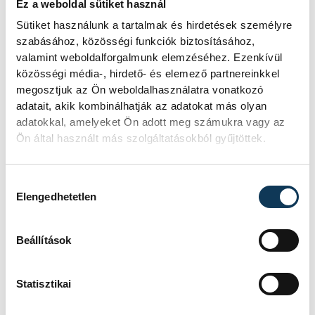
Ez a weboldal sütiket használ
Sportrégiója 2026 programsorozat
részeként megrendezett Sárkányhajó
Sütiket használunk a tartalmak és hirdetések személyre
Kupán civil, céges, sportegyesületi és
szabásához, közösségi funkciók biztosításához,
belügyi egységek csaptak össze a
valamint weboldalforgalmunk elemzéséhez. Ezenkívül
vízen.
közösségi média-, hirdető- és elemező partnereinkkel
megosztjuk az Ön weboldalhasználatra vonatkozó
adatait, akik kombinálhatják az adatokat más olyan
Baka Andrást jelöli
adatokkal, amelyeket Ön adott meg számukra vagy az
Ön által használt más szolgáltatásokból gyűjtöttek.
államfőnek a Tisza
parlamenti frakciója
Hozzájárulás kiválasztása
Elengedhetetlen
Baka Andrást, a Legfelsőbb Bíróság
korábbi elnökét jelöli köztársasági
elnöknek a Tisza párt parlamenti
Beállítások
frakciója.
Statisztikai
Egy furcsa halkonzerv