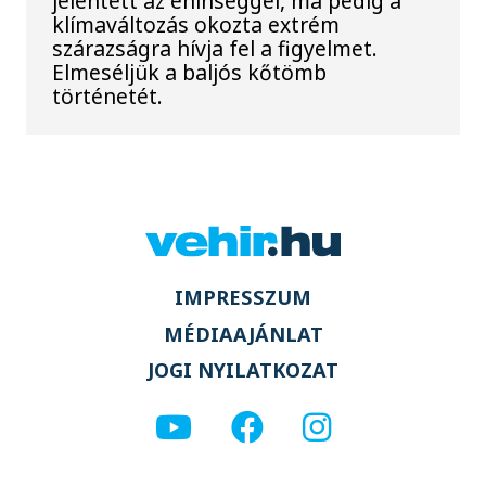
jelentett az éhínséggel, ma pedig a
klímaváltozás okozta extrém
szárazságra hívja fel a figyelmet.
Elmeséljük a baljós kőtömb
történetét.
IMPRESSZUM
MÉDIAAJÁNLAT
JOGI NYILATKOZAT