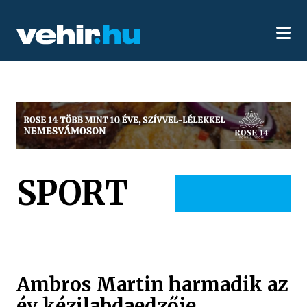
SPORT
Ambros Martin harmadik az
év kézilabdaedzője