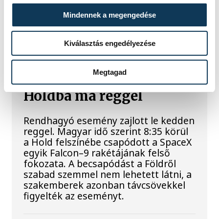
Mindennek a megengedése
A Tisza-frakció kezdeményezte, hogy
a parlament jövő kedden válassza
meg az új köztársasági elnököt.
Kiválasztás engedélyezése
Megtagad
Valami óriási csapódott a
Holdba ma reggel
Rendhagyó esemény zajlott le kedden
reggel. Magyar idő szerint 8:35 körül
a Hold felszínébe csapódott a SpaceX
egyik Falcon–9 rakétájának felső
fokozata. A becsapódást a Földről
szabad szemmel nem lehetett látni, a
szakemberek azonban távcsövekkel
figyelték az eseményt.