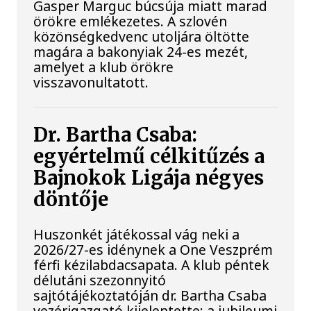
Gasper Marguc búcsúja miatt marad
örökre emlékezetes. A szlovén
közönségkedvenc utoljára öltötte
magára a bakonyiak 24-es mezét,
amelyet a klub örökre
visszavonultatott.
Dr. Bartha Csaba:
egyértelmű célkitűzés a
Bajnokok Ligája négyes
döntője
Huszonkét játékossal vág neki a
2026/27-es idénynek a One Veszprém
férfi kézilabdacsapata. A klub péntek
délutáni szezonnyitó
sajtótájékoztatóján dr. Bartha Csaba
vezérigazgató kijelentette: a jubileumi