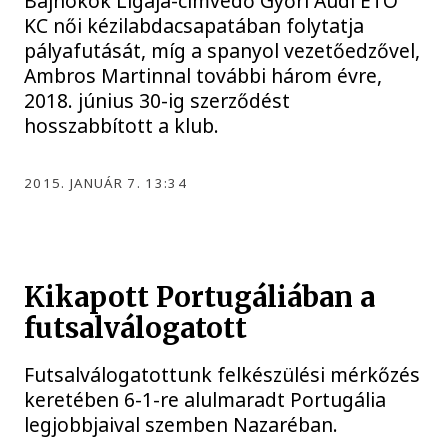
Bajnokok Ligája-címvédő Győri Audi ETO
KC női kézilabdacsapatában folytatja
pályafutását, míg a spanyol vezetőedzővel,
Ambros Martinnal további három évre,
2018. június 30-ig szerződést
hosszabbított a klub.
2015. JANUÁR 7. 13:34
Kikapott Portugáliában a
futsalválogatott
Futsalválogatottunk felkészülési mérkőzés
keretében 6-1-re alulmaradt Portugália
legjobbjaival szemben Nazaréban.