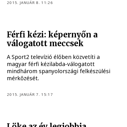
2015. JANUÁR 8. 11:26
Férfi kézi: képernyőn a
válogatott meccsek
A Sport2 televízió élőben közvetíti a
magyar férfi kézilabda-válogatott
mindhárom spanyolországi felkészülési
mérkőzését.
2015. JANUÁR 7. 15:17
Löke az év legjobbja,