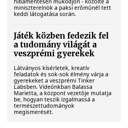
hibamentesen működjön - közölte a
miniszterelnök a paksi erőműnél tett
keddi látogatása során.
Játék közben fedezik fel
a tudomány világát a
veszprémi gyerekek
Látványos kísérletek, kreatív
feladatok és sok-sok élmény várja a
gyerekeket a veszprémi Tinker
Labsben. Videónkban Balassa
Marietta, a központ vezetője mutatja
be, hogyan teszik izgalmassá a
természettudományok
megismerését.