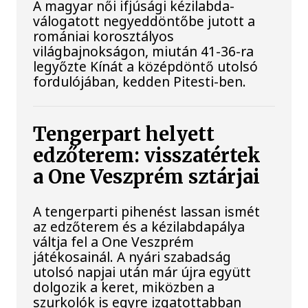
A magyar női ifjúsági kézilabda-
válogatott negyeddöntőbe jutott a
romániai korosztályos
világbajnokságon, miután 41-36-ra
legyőzte Kínát a középdöntő utolsó
fordulójában, kedden Pitesti-ben.
Tengerpart helyett
edzőterem: visszatértek
a One Veszprém sztárjai
A tengerparti pihenést lassan ismét
az edzőterem és a kézilabdapálya
váltja fel a One Veszprém
játékosainál. A nyári szabadság
utolsó napjai után már újra együtt
dolgozik a keret, miközben a
szurkolók is egyre izgatottabban