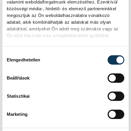
történik, ha leáll Paks?
valamint weboldalforgalmunk elemzéséhez. Ezenkívül
közösségi média-, hirdető- és elemező partnereinkkel
Mártha Imre, az MVM Zrt. egykori
megosztjuk az Ön weboldalhasználatra vonatkozó
vezérigazgatója ATV-n Rónai Egonnak
adatait, akik kombinálhatják az adatokat más olyan
adott interjújában vázolta fel a Paksi
adatokkal, amelyeket Ön adott meg számukra vagy az
Atomerőmű előtt álló példátlan
Ön által használt más szolgáltatásokból gyűjtöttek.
technológiai kihívásokat. A
szakember, aki korábban éveken át
felelt a hazai energetikai
Hozzájárulás kiválasztása
fejlesztésekért és a paksi blokkok
Elengedhetetlen
működéséért, arra figyelmeztet: az
erőmű olyan üzemállapotban van,
Beállítások
amelyre eredetileg nem tervezték.
Statisztikai
A Tisza-frakció
kezdeményezte, hogy
Marketing
jövő kedden legyen az
államfőválasztás