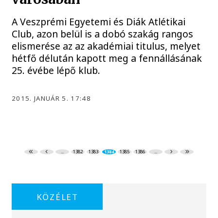
A Veszprémi Egyetemi és Diák Atlétikai
Club, azon belül is a dobó szakág rangos
elismerése az az akadémiai titulus, melyet
hétfő délután kapott meg a fennállásának
25. évébe lépő klub.
2015. JANUÁR 5. 17:48
...
1382
1383
1384
1385
1386
...
KÖZÉLET