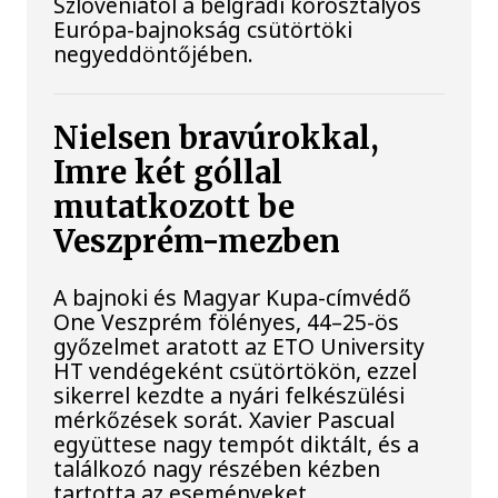
Szlovéniától a belgrádi korosztályos
Európa-bajnokság csütörtöki
negyeddöntőjében.
Nielsen bravúrokkal,
Imre két góllal
mutatkozott be
Veszprém-mezben
A bajnoki és Magyar Kupa-címvédő
One Veszprém fölényes, 44–25-ös
győzelmet aratott az ETO University
HT vendégeként csütörtökön, ezzel
sikerrel kezdte a nyári felkészülési
mérkőzések sorát. Xavier Pascual
együttese nagy tempót diktált, és a
találkozó nagy részében kézben
tartotta az eseményeket.