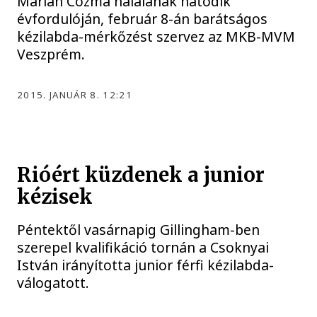
Marian Cozma halálának hatodik
évfordulóján, február 8-án barátságos
kézilabda-mérkőzést szervez az MKB-MVM
Veszprém.
2015. JANUÁR 8. 12:21
Rióért küzdenek a junior
kézisek
Péntektől vasárnapig Gillingham-ben
szerepel kvalifikáció tornán a Csoknyai
István irányította junior férfi kézilabda-
válogatott.