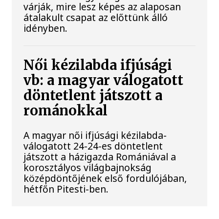
várják, mire lesz képes az alaposan
átalakult csapat az előttünk álló
idényben.
Női kézilabda ifjúsági
vb: a magyar válogatott
döntetlent játszott a
románokkal
A magyar női ifjúsági kézilabda-
válogatott 24-24-es döntetlent
játszott a házigazda Romániával a
korosztályos világbajnokság
középdöntőjének első fordulójában,
hétfőn Pitesti-ben.