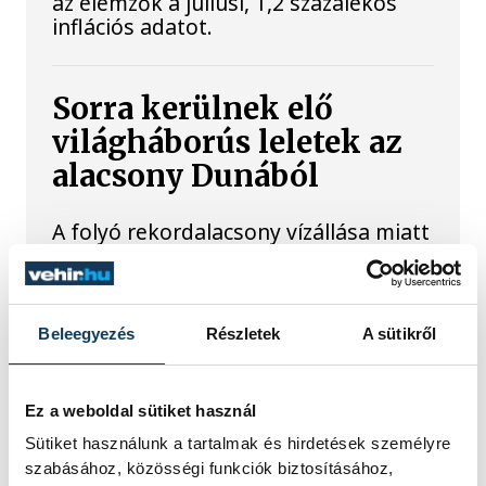
az elemzők a júliusi, 1,2 százalékos
inflációs adatot.
Sorra kerülnek elő
világháborús leletek az
alacsony Dunából
A folyó rekordalacsony vízállása miatt
egy csaknem komplett, II.
világháborús német DKW NZ 350-1
motorkerékpárbukkant elő a
Batthyány téri rakpart sziklái alól,
Beleegyezés
Részletek
A sütikről
máshol pedig egy közel féltonnás brit
akna került elő.
Ez a weboldal sütiket használ
Sütiket használunk a tartalmak és hirdetések személyre
Késéltánc a Dunán: Mi
szabásához, közösségi funkciók biztosításához,