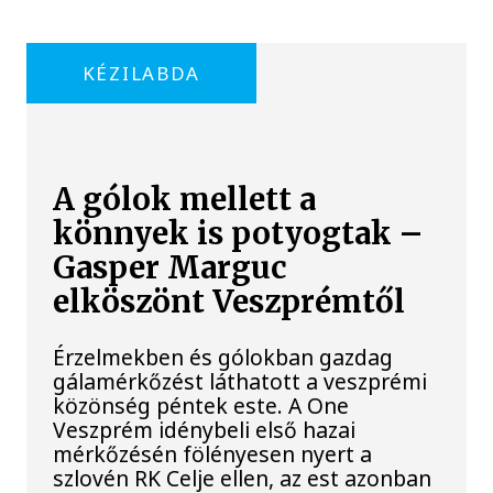
KÉZILABDA
A gólok mellett a
könnyek is potyogtak –
Gasper Marguc
elköszönt Veszprémtől
Érzelmekben és gólokban gazdag
gálamérkőzést láthatott a veszprémi
közönség péntek este. A One
Veszprém idénybeli első hazai
mérkőzésén fölényesen nyert a
szlovén RK Celje ellen, az est azonban