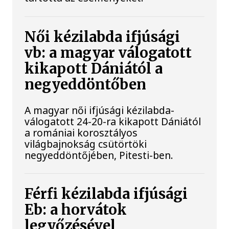
Női kézilabda ifjúsági
vb: a magyar válogatott
kikapott Dániától a
negyeddöntőben
A magyar női ifjúsági kézilabda-
válogatott 24-20-ra kikapott Dániától
a romániai korosztályos
világbajnokság csütörtöki
negyeddöntőjében, Pitesti-ben.
Férfi kézilabda ifjúsági
Eb: a horvátok
legyőzésével