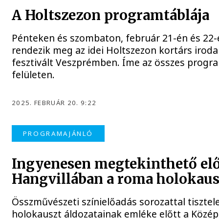
A Holtszezon programtáblája
Pénteken és szombaton, február 21-én és 22-
rendezik meg az idei Holtszezon kortárs iroda
fesztivált Veszprémben. Íme az összes progr
felületen.
2025. FEBRUÁR 20. 9:22
PROGRAMAJÁNLÓ
Ingyenesen megtekinthető elő
Hangvillában a roma holokaus
Összművészeti színielőadás sorozattal tiszte
holokauszt áldozatainak emléke előtt a Közép-