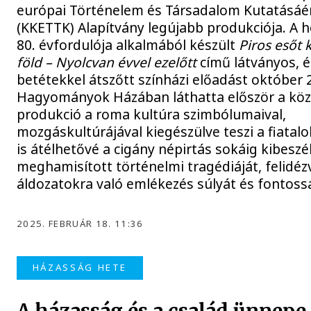
európai Történelem és Társadalom Kutatásáé
(KKETTK) Alapítvány legújabb produkciója. A 
80. évfordulója alkalmából készült
Piros esőt 
föld – Nyolcvan évvel ezelőtt
című látványos, é
betétekkel átszőtt színházi előadást október 
Hagyományok Házában láthatta először a köz
produkció a roma kultúra szimbólumaival,
mozgáskultúrájával kiegészülve teszi a fiatal
is átélhetővé a cigány népirtás sokáig kibeszé
meghamisított történelmi tragédiáját, felidéz
áldozatokra való emlékezés súlyát és fontossá
2025. FEBRUÁR 18. 11:36
HÁZASSÁG HETE