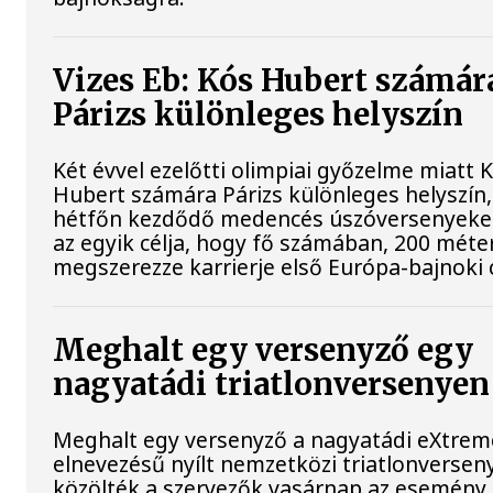
Vizes Eb: Kós Hubert számár
Párizs különleges helyszín
Két évvel ezelőtti olimpiai győzelme miatt 
Hubert számára Párizs különleges helyszín,
hétfőn kezdődő medencés úszóversenyeke
az egyik célja, hogy fő számában, 200 méte
megszerezze karrierje első Európa-bajnoki 
Meghalt egy versenyző egy
nagyatádi triatlonversenyen
Meghalt egy versenyző a nagyatádi eXtre
elnevezésű nyílt nemzetközi triatlonversen
közölték a szervezők vasárnap az esemény