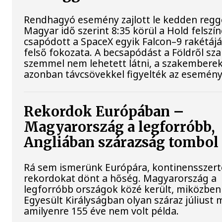
Rendhagyó esemény zajlott le kedden regge
Magyar idő szerint 8:35 körül a Hold felszí
csapódott a SpaceX egyik Falcon–9 rakétáj
felső fokozata. A becsapódást a Földről sz
szemmel nem lehetett látni, a szakembere
azonban távcsövekkel figyelték az esemény
Rekordok Európában –
Magyarország a legforróbb,
Angliában szárazság tombol
Rá sem ismerünk Európára, kontinensszert
rekordokat dönt a hőség. Magyarország a
legforróbb országok közé került, miközben
Egyesült Királyságban olyan száraz júliust 
amilyenre 155 éve nem volt példa.