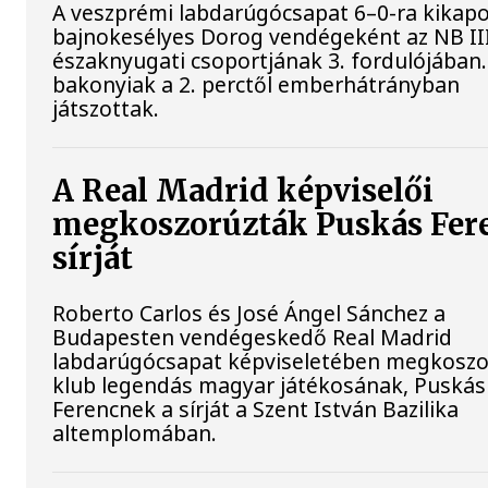
A veszprémi labdarúgócsapat 6–0-ra kikapo
bajnokesélyes Dorog vendégeként az NB II
északnyugati csoportjának 3. fordulójában.
bakonyiak a 2. perctől emberhátrányban
játszottak.
A Real Madrid képviselői
megkoszorúzták Puskás Fer
sírját
Roberto Carlos és José Ángel Sánchez a
Budapesten vendégeskedő Real Madrid
labdarúgócsapat képviseletében megkoszo
klub legendás magyar játékosának, Puskás
Ferencnek a sírját a Szent István Bazilika
altemplomában.