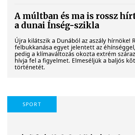
A múltban és ma is rossz hír
a dunai Ínség-szikla
Újra kilátszik a Dunából az aszály hírnöke!
felbukkanása egyet jelentett az éhínséggel
pedig a klímaváltozás okozta extrém szára
hívja fel a figyelmet. Elmeséljük a baljós k
történetét.
SPORT