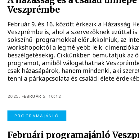
A házasság és a család ünnepe
Veszprémbe
Február 9. és 16. között érkezik a Házasság H
Veszprémbe is, ahol a szervezőknek ezúttal is 
sokszínű programokkal előrukkolniuk, az inte
workshopoktól a legmélyebb lelki dimenziókat
beszélgetésekig. Cikkünkben bemutatjuk az ö
programot, amiből válogathatnak Veszprémb
csak házasápárok, hanem mindenki, aki szere
tenni a párkapcsolata és családi élete érdeké
2025. FEBRUÁR 5. 10:12
PROGRAMAJÁNLÓ
Februári programajánló Vesz