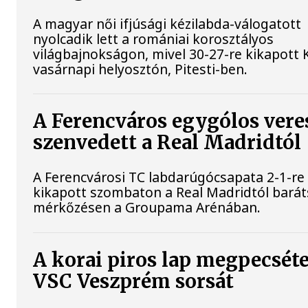
A magyar női ifjúsági kézilabda-válogatott
nyolcadik lett a romániai korosztályos
világbajnokságon, mivel 30-27-re kikapott K
vasárnapi helyosztón, Pitesti-ben.
A Ferencváros egygólos vere
szenvedett a Real Madridtól
A Ferencvárosi TC labdarúgócsapata 2-1-re
kikapott szombaton a Real Madridtól bará
mérkőzésen a Groupama Arénában.
A korai piros lap megpecséte
VSC Veszprém sorsát