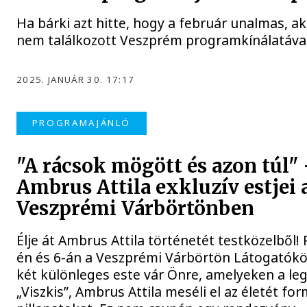
Ha bárki azt hitte, hogy a február unalmas, 
nem találkozott Veszprém programkínálatával
2025. JANUÁR 30. 17:17
PROGRAMAJÁNLÓ
"A rácsok mögött és azon túl" 
Ambrus Attila exkluzív estjei 
Veszprémi Várbörtönben
Élje át Ambrus Attila történetét testközelből! 
én és 6-án a Veszprémi Várbörtön Látogatók
két különleges este vár Önre, amelyeken a le
„Viszkis”, Ambrus Attila meséli el az életét fo