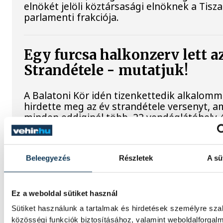
elnökét jelöli köztársasági elnöknek a Tisza
parlamenti frakciója.
Egy furcsa halkonzerv lett a
Strandétele - mutatjuk!
A Balatoni Kör idén tizenkettedik alkalomm
hirdette meg az év strandétele versenyt, a
minden eddiginél több, 22 vendéglátóhely 
étellel indult. Egy fonyódi hely nyert...
Beleegyezés
Részletek
A sü
Meglepték az elemzőket a jú
inflációs adatok
Ez a weboldal sütiket használ
Hatalmas meglepetésként értékelték az el
Sütiket használunk a tartalmak és hirdetések személyre sz
júliusi, 1,2 százalékos inflációs adatot.
közösségi funkciók biztosításához, valamint weboldalforgal