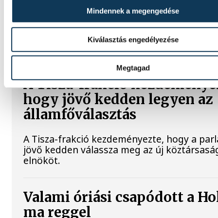
technológiai kihívásokat. A szakember, aki
Mindennek a megengedése
korábban éveken át felelt a hazai energetik
fejlesztésekért és a paksi blokkok működés
arra figyelmeztet: az erőmű olyan üzemáll
Kiválasztás engedélyezése
van, amelyre eredetileg nem tervezték.
Megtagad
A Tisza-frakció kezdeménye
hogy jövő kedden legyen az
államfőválasztás
A Tisza-frakció kezdeményezte, hogy a par
jövő kedden válassza meg az új köztársasá
elnököt.
Valami óriási csapódott a Ho
ma reggel