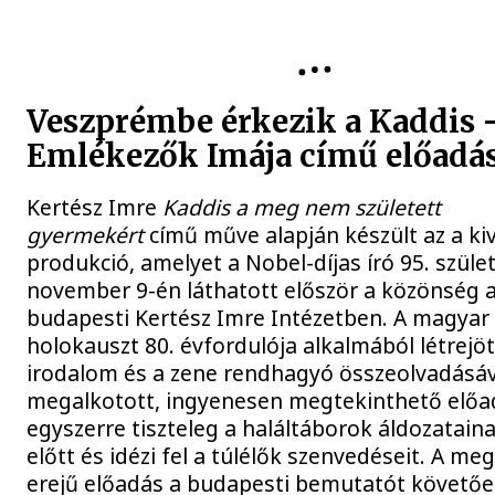
KULTÚRA
Veszprémbe érkezik a Kaddis 
Emlékezők Imája című előadá
Kertész Imre
Kaddis a meg nem született
gyermekért
című műve alapján készült az a ki
produkció, amelyet a Nobel-díjas író 95. szüle
november 9-én láthatott először a közönség 
budapesti Kertész Imre Intézetben. A magyar
holokauszt 80. évfordulója alkalmából létrejöt
irodalom és a zene rendhagyó összeolvadásáv
megalkotott, ingyenesen megtekinthető előa
egyszerre tiszteleg a haláltáborok áldozatain
előtt és idézi fel a túlélők szenvedéseit. A me
erejű előadás a budapesti bemutatót követő