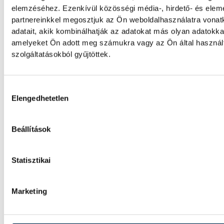
elemzéséhez. Ezenkívül közösségi média-, hirdető- és ele
partnereinkkel megosztjuk az Ön weboldalhasználatra vona
Sorra kerülnek elő világháb
adatait, akik kombinálhatják az adatokat más olyan adatokka
amelyeket Ön adott meg számukra vagy az Ön által haszná
leletek az alacsony Dunából
szolgáltatásokból gyűjtöttek.
A folyó rekordalacsony vízállása miatt egy
komplett, II. világháborús német DKW NZ 
Hozzájárulás kiválasztása
motorkerékpárbukkant elő a Batthyány tér
Elengedhetetlen
rakpart sziklái alól, máshol pedig egy közel
féltonnás brit akna került elő.
Beállítások
Késéltánc a Dunán: Mi történ
Statisztikai
ha leáll Paks?
Marketing
Mártha Imre, az MVM Zrt. egykori vezériga
ATV-n Rónai Egonnak adott interjújában váz
a Paksi Atomerőmű előtt álló példátlan