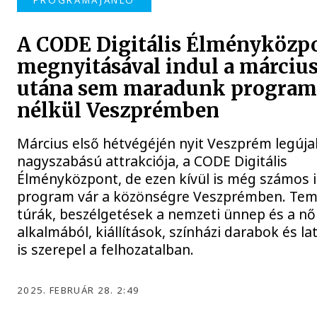
PROGRAMAJÁNLÓ
A CODE Digitális Élményközp
megnyitásával indul a március
utána sem maradunk progra
nélkül Veszprémben
Március első hétvégéjén nyit Veszprém legúj
nagyszabású attrakciója, a CODE Digitális
Élményközpont, de ezen kívül is még számos 
program vár a közönségre Veszprémben. Tem
túrák, beszélgetések a nemzeti ünnep és a n
alkalmából, kiállítások, színházi darabok és la
is szerepel a felhozatalban.
2025. FEBRUÁR 28. 2:49