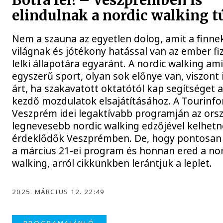
Botra fel! – Veszprémben is
elindulnak a nordic walking t
Nem a szauna az egyetlen dolog, amit a finne
világnak és jótékony hatással van az ember fiz
lelki állapotára egyaránt. A nordic walking am
egyszerű sport, olyan sok előnye van, viszont 
árt, ha szakavatott oktatótól kap segítséget 
kezdő mozdulatok elsajátításához. A Tourinf
Veszprém idei legaktívabb programján az ors
legnevesebb nordic walking edzőjével kelhetn
érdeklődők Veszprémben. De, hogy pontosan 
a március 21-ei program és honnan ered a no
walking, arról cikkünkben lerántjuk a leplet.
2025. MÁRCIUS 12. 22:49