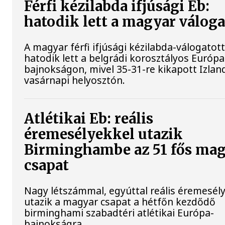
Férfi kézilabda ifjúsági Eb:
hatodik lett a magyar váloga
A magyar férfi ifjúsági kézilabda-válogatot
hatodik lett a belgrádi korosztályos Európa
bajnokságon, mivel 35-31-re kikapott Izland
vasárnapi helyosztón.
Atlétikai Eb: reális
éremesélyekkel utazik
Birminghambe az 51 fős ma
csapat
Nagy létszámmal, egyúttal reális éremesél
utazik a magyar csapat a hétfőn kezdődő
birminghami szabadtéri atlétikai Európa-
bajnokságra.