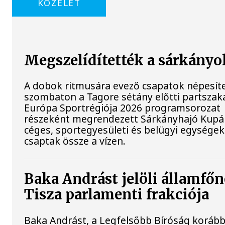
KÖZÉLET
Megszelídítették a sárkányo
A dobok ritmusára evező csapatok népesít
szombaton a Tagore sétány előtti partszaka
Európa Sportrégiója 2026 programsorozat
részeként megrendezett Sárkányhajó Kupán 
céges, sportegyesületi és belügyi egységek
csaptak össze a vízen.
Baka Andrást jelöli államfőn
Tisza parlamenti frakciója
Baka Andrást, a Legfelsőbb Bíróság korább