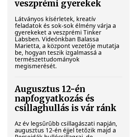
veszprémi gyerekek
Látványos kísérletek, kreatív
feladatok és sok-sok élmény várja a
gyerekeket a veszprémi Tinker
Labsben. Videónkban Balassa
Marietta, a központ vezetője mutatja
be, hogyan teszik izgalmassá a
természettudományok
megismerését.
Augusztus 12-én
napfogyatkozás és
csillaghullás is vár ránk
Az év legsűrűbb csillagászati napján,
augusztus 12-én éjjel tetőzik majd a
Perseidák hullócsillagraj, de