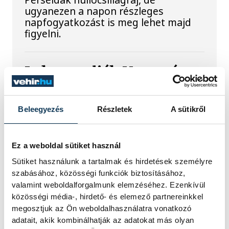
ugyanezen a napon részleges
napfogyatkozást is meg lehet majd
figyelni.
Lekapcsolják Veszprém
díszkivilágítását,
elzárják a szökőkutakat
Beleegyezés
Részletek
A sütikről
A kormány energiatakarékossági
felhívásához csatlakozva Veszprém
Ez a weboldal sütiket használ
városa és Veszprémi Főegyházmegye
is lekapcsolta a veszprémi épületek
Sütiket használunk a tartalmak és hirdetések személyre
és nevezetességek díszkivilágítását.
szabásához, közösségi funkciók biztosításához,
valamint weboldalforgalmunk elemzéséhez. Ezenkívül
közösségi média-, hirdető- és elemező partnereinkkel
megosztjuk az Ön weboldalhasználatra vonatkozó
Mi történik a
adatait, akik kombinálhatják az adatokat más olyan