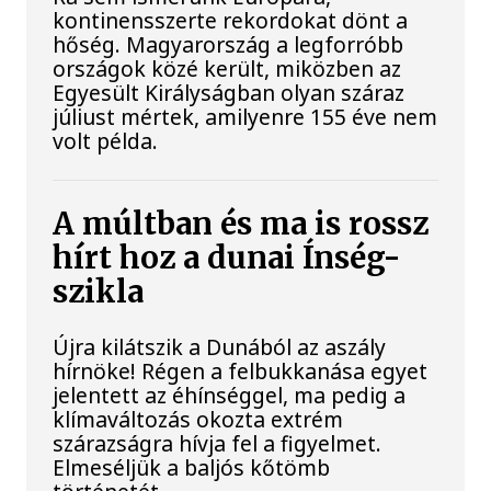
kontinensszerte rekordokat dönt a
hőség. Magyarország a legforróbb
országok közé került, miközben az
Egyesült Királyságban olyan száraz
júliust mértek, amilyenre 155 éve nem
volt példa.
A múltban és ma is rossz
hírt hoz a dunai Ínség-
szikla
Újra kilátszik a Dunából az aszály
hírnöke! Régen a felbukkanása egyet
jelentett az éhínséggel, ma pedig a
klímaváltozás okozta extrém
szárazságra hívja fel a figyelmet.
Elmeséljük a baljós kőtömb