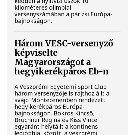
kedden a nyíltvízi úszók 10
kilométeres olimpiai
versenyszámában a párizsi Európa-
bajnokságon.
Három VESC-versenyző
képviselte
Magyarországot a
hegyikerékpáros Eb-n
A Veszprémi Egyetemi Sport Club
három versenyzője is rajthoz állt a
svájci Monteceneriben rendezett
hegyikerékpáros Európa-
bajnokságon. Bokros Kincső,
Bruchner Regina és Kiss Vince
egyaránt helytállt a kontinens
legjobbjai között, a veszprémi