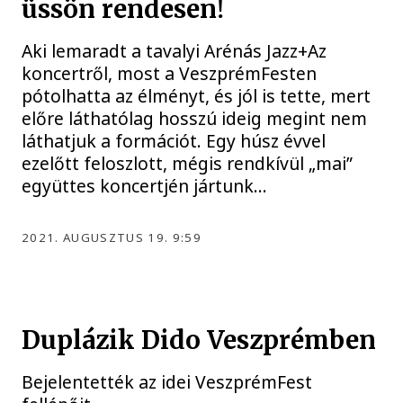
üssön rendesen!
Aki lemaradt a tavalyi Arénás Jazz+Az
koncertről, most a VeszprémFesten
pótolhatta az élményt, és jól is tette, mert
előre láthatólag hosszú ideig megint nem
láthatjuk a formációt. Egy húsz évvel
ezelőtt feloszlott, mégis rendkívül „mai”
együttes koncertjén jártunk…
2021. AUGUSZTUS 19. 9:59
Duplázik Dido Veszprémben
Bejelentették az idei VeszprémFest