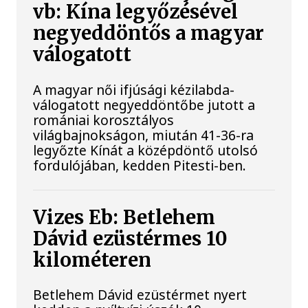
vb: Kína legyőzésével
negyeddöntős a magyar
válogatott
A magyar női ifjúsági kézilabda-
válogatott negyeddöntőbe jutott a
romániai korosztályos
világbajnokságon, miután 41-36-ra
legyőzte Kínát a középdöntő utolsó
fordulójában, kedden Pitesti-ben.
Vizes Eb: Betlehem
Dávid ezüstérmes 10
kilométeren
Betlehem Dávid ezüstérmet nyert