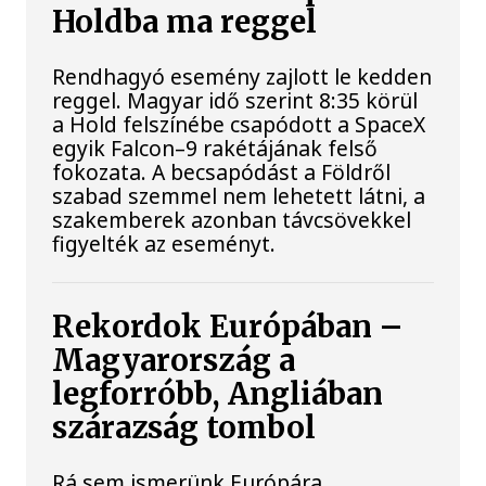
Holdba ma reggel
Rendhagyó esemény zajlott le kedden
reggel. Magyar idő szerint 8:35 körül
a Hold felszínébe csapódott a SpaceX
egyik Falcon–9 rakétájának felső
fokozata. A becsapódást a Földről
szabad szemmel nem lehetett látni, a
szakemberek azonban távcsövekkel
figyelték az eseményt.
Rekordok Európában –
Magyarország a
legforróbb, Angliában
szárazság tombol
Rá sem ismerünk Európára,