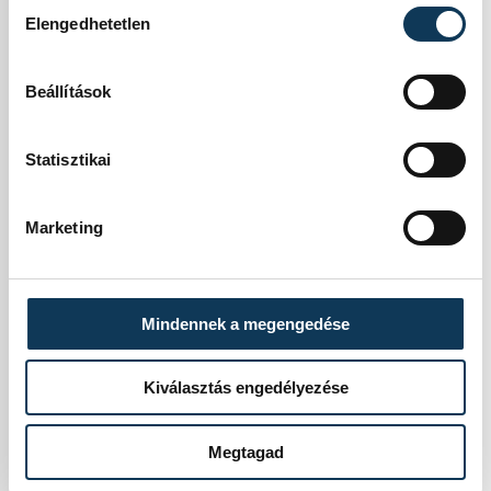
Hozzájárulás kiválasztása
sztorik, emberi
Elengedhetetlen
sorsok –
Beállítások
összepakolt
bőröndök –
Statisztikai
története mélyíti a
Marketing
műsort, miközben
kellően jó
Mindennek a megengedése
dramaturgiai
Kiválasztás engedélyezése
érzékkel nyerik
vissza a közönség
Megtagad