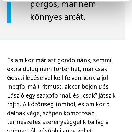
pörgős, már nem
könnyes arcát.
És amikor már azt gondolnánk, semmi
extra dolog nem történhet, már csak
Geszti lépéseivel kell felvennünk a jól
megformált ritmust, akkor bejön Dés
László egy szaxofonnal, és „csak” játszik
rajta. A közönség tombol, és amikor a
dalnak vége, szépen komótosan,
természetes szerénységgel kiballag a
színpadról, később is úgy kellett