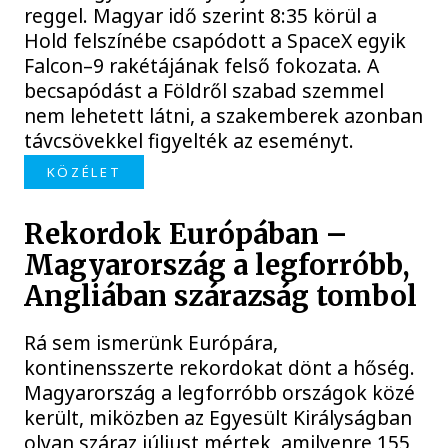
reggel. Magyar idő szerint 8:35 körül a
Hold felszínébe csapódott a SpaceX egyik
Falcon–9 rakétájának felső fokozata. A
becsapódást a Földről szabad szemmel
nem lehetett látni, a szakemberek azonban
távcsövekkel figyelték az eseményt.
KÖZÉLET
Rekordok Európában –
Magyarország a legforróbb,
Angliában szárazság tombol
Rá sem ismerünk Európára,
kontinensszerte rekordokat dönt a hőség.
Magyarország a legforróbb országok közé
került, miközben az Egyesült Királyságban
olyan száraz júliust mértek, amilyenre 155