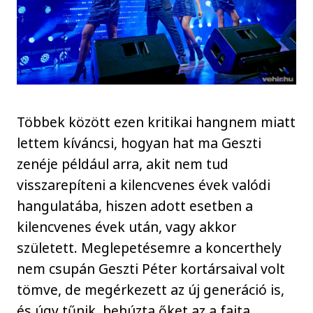
Többek között ezen kritikai hangnem miatt
lettem kíváncsi, hogyan hat ma Geszti
zenéje például arra, akit nem tud
visszarepíteni a kilencvenes évek valódi
hangulatába, hiszen adott esetben a
kilencvenes évek után, vagy akkor
született. Meglepetésemre a koncerthely
nem csupán Geszti Péter kortársaival volt
tömve, de megérkezett az új generáció is,
és úgy tűnik, behúzta őket az a fajta