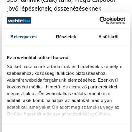
jövő lépéseknek, összenézéseknek.
Az első katarzis élmény – számomra –
Behumi Dóri fuvolaszólója volt, de nem
Beleegyezés
Részletek
A sütikről
hinném, hogy ezzel egyedül lennék, talán a
közönség is ezt díjazta legjobban.
Ez a weboldal sütiket használ
Sütiket használunk a tartalmak és hirdetések személyre
szabásához, közösségi funkciók biztosításához,
valamint weboldalforgalmunk elemzéséhez. Ezenkívül
közösségi média-, hirdető- és elemező partnereinkkel
megosztjuk az Ön weboldalhasználatra vonatkozó
Később megható,
adatait, akik kombinálhatják az adatokat más olyan
adatokkal, amelyeket Ön adott meg számukra vagy az
magasztos
Ön által használt más szolgáltatásokból gyűjtöttek.
éneklések, régi