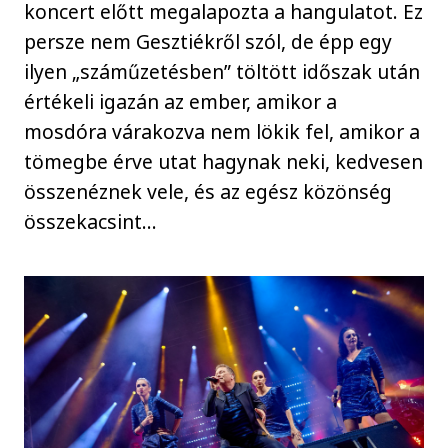
koncert előtt megalapozta a hangulatot. Ez
persze nem Gesztiékről szól, de épp egy
ilyen „száműzetésben” töltött időszak után
értékeli igazán az ember, amikor a
mosdóra várakozva nem lökik fel, amikor a
tömegbe érve utat hagynak neki, kedvesen
összenéznek vele, és az egész közönség
összekacsint…