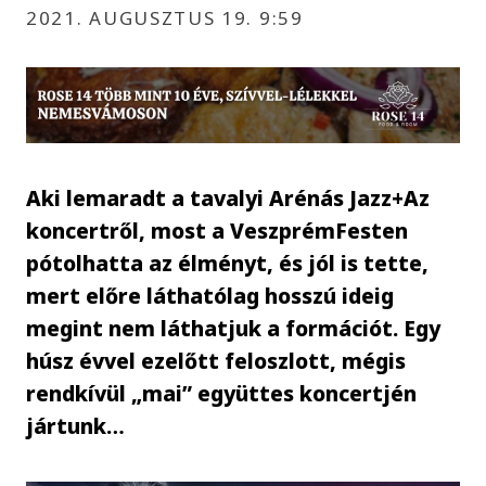
2021. AUGUSZTUS 19. 9:59
Aki lemaradt a tavalyi Arénás Jazz+Az
koncertről, most a VeszprémFesten
pótolhatta az élményt, és jól is tette,
mert előre láthatólag hosszú ideig
megint nem láthatjuk a formációt. Egy
húsz évvel ezelőtt feloszlott, mégis
rendkívül „mai” együttes koncertjén
jártunk…