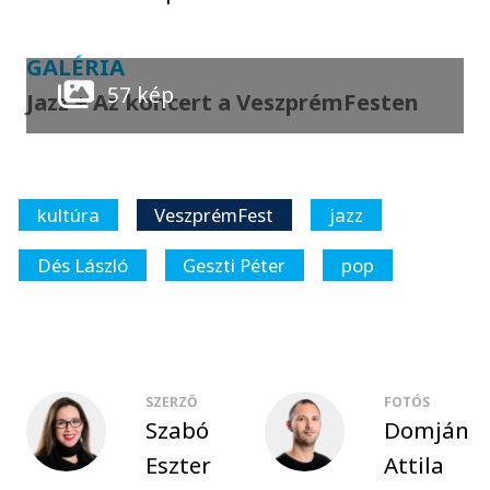
GALÉRIA
57 kép
Jazz + Az koncert a VeszprémFesten
kultúra
VeszprémFest
jazz
Dés László
Geszti Péter
pop
SZERZŐ
FOTÓS
Szabó
Domján
Eszter
Attila