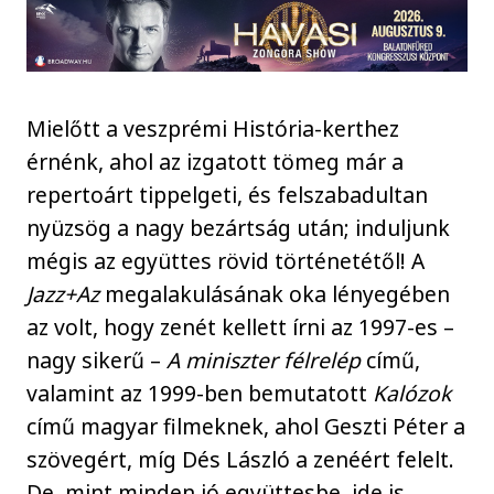
Mielőtt a veszprémi História-kerthez
érnénk, ahol az izgatott tömeg már a
repertoárt tippelgeti, és felszabadultan
nyüzsög a nagy bezártság után; induljunk
mégis az együttes rövid történetétől! A
Jazz+Az
megalakulásának oka lényegében
az volt, hogy zenét kellett írni az 1997-es –
nagy sikerű –
A miniszter félrelép
című,
valamint az 1999-ben bemutatott
Kalózok
című magyar filmeknek, ahol Geszti Péter a
szövegért, míg Dés László a zenéért felelt.
De, mint minden jó együttesbe, ide is