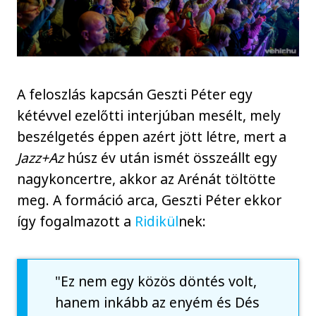
A feloszlás kapcsán Geszti Péter egy
kétévvel ezelőtti interjúban mesélt, mely
beszélgetés éppen azért jött létre, mert a
Jazz+Az
húsz év után ismét összeállt egy
nagykoncertre, akkor az Arénát töltötte
meg. A formáció arca, Geszti Péter ekkor
így fogalmazott a
Ridikül
nek:
"Ez nem egy közös döntés volt,
hanem inkább az enyém és Dés