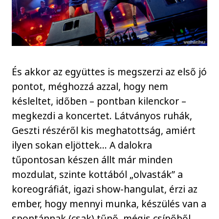
És akkor az együttes is megszerzi az első jó
pontot, méghozzá azzal, hogy nem
késleltet, időben – pontban kilenckor –
megkezdi a koncertet. Látványos ruhák,
Geszti részéről kis meghatottság, amiért
ilyen sokan eljöttek… A dalokra
tűpontosan készen állt már minden
mozdulat, szinte kottából „olvasták” a
koreográfiát, igazi show-hangulat, érzi az
ember, hogy mennyi munka, készülés van a
spontánnak (csak) tűnő, mégis csípőből