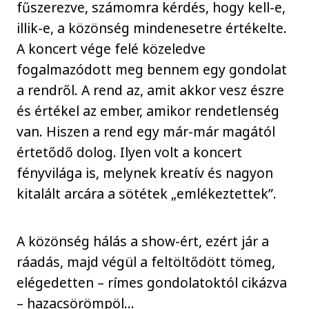
fűszerezve, számomra kérdés, hogy kell-e,
illik-e, a közönség mindenesetre értékelte.
A koncert vége felé közeledve
fogalmazódott meg bennem egy gondolat
a rendről. A rend az, amit akkor vesz észre
és értékel az ember, amikor rendetlenség
van. Hiszen a rend egy már-már magától
értetődő dolog. Ilyen volt a koncert
fényvilága is, melynek kreatív és nagyon
kitalált arcára a sötétek „emlékeztettek”.
A közönség hálás a show-ért, ezért jár a
ráadás, majd végül a feltöltődött tömeg,
elégedetten – rímes gondolatoktól cikázva
– hazacsörömpöl…