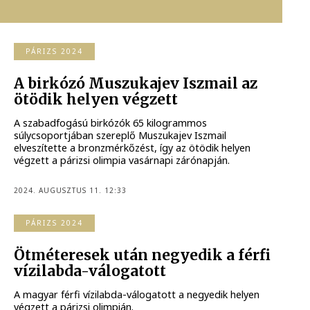
PÁRIZS 2024
A birkózó Muszukajev Iszmail az
ötödik helyen végzett
A szabadfogású birkózók 65 kilogrammos
súlycsoportjában szereplő Muszukajev Iszmail
elveszítette a bronzmérkőzést, így az ötödik helyen
végzett a párizsi olimpia vasárnapi zárónapján.
2024. AUGUSZTUS 11. 12:33
PÁRIZS 2024
Ötméteresek után negyedik a férfi
vízilabda-válogatott
A magyar férfi vízilabda-válogatott a negyedik helyen
végzett a párizsi olimpián.