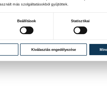
magyar résztvevője, Gazsó Alida Dóra hatodik lett.
sznált más szolgáltatásokból gyűjtöttek.
2024. AUGUSZTUS 10. 13:08
Beállítások
Statisztikai
4
5
...
Kiválasztás engedélyezése
Min