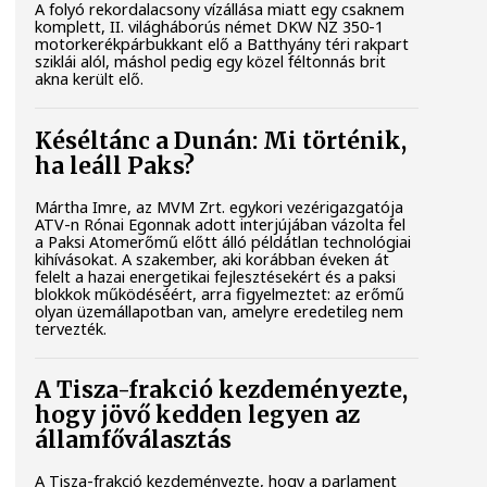
A folyó rekordalacsony vízállása miatt egy csaknem
komplett, II. világháborús német DKW NZ 350-1
motorkerékpárbukkant elő a Batthyány téri rakpart
sziklái alól, máshol pedig egy közel féltonnás brit
akna került elő.
Késéltánc a Dunán: Mi történik,
ha leáll Paks?
Mártha Imre, az MVM Zrt. egykori vezérigazgatója
ATV-n Rónai Egonnak adott interjújában vázolta fel
a Paksi Atomerőmű előtt álló példátlan technológiai
kihívásokat. A szakember, aki korábban éveken át
felelt a hazai energetikai fejlesztésekért és a paksi
blokkok működéséért, arra figyelmeztet: az erőmű
olyan üzemállapotban van, amelyre eredetileg nem
tervezték.
A Tisza-frakció kezdeményezte,
hogy jövő kedden legyen az
államfőválasztás
A Tisza-frakció kezdeményezte, hogy a parlament