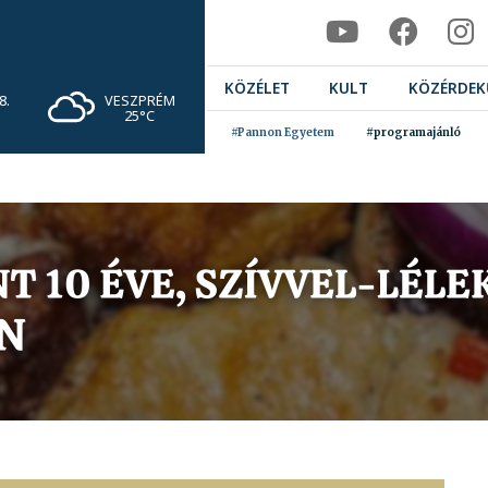
KÖZÉLET
KULT
KÖZÉRDEK
VESZPRÉM
8.
25°C
#Pannon Egyetem
#programajánló