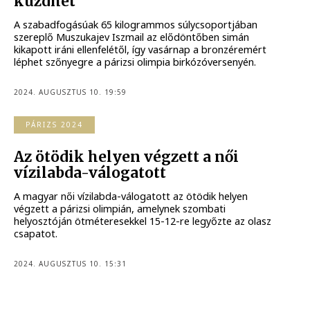
küzdhet
A szabadfogásúak 65 kilogrammos súlycsoportjában
szereplő Muszukajev Iszmail az elődöntőben simán
kikapott iráni ellenfelétől, így vasárnap a bronzéremért
léphet szőnyegre a párizsi olimpia birkózóversenyén.
2024. AUGUSZTUS 10. 19:59
PÁRIZS 2024
Az ötödik helyen végzett a női
vízilabda-válogatott
A magyar női vízilabda-válogatott az ötödik helyen
végzett a párizsi olimpián, amelynek szombati
helyosztóján ötméteresekkel 15-12-re legyőzte az olasz
csapatot.
2024. AUGUSZTUS 10. 15:31