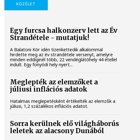
KÖZÉLET
Egy furcsa halkonzerv lett az Év
Strandétele - mutatjuk!
A Balatoni Kör idén tizenkettedik alkalommal
hirdette meg az év strandétele versenyt, amelyre
minden eddiginél több, 22 vendéglátóhely 44 étellel
indult. Egy fonyódi hely nyert...
Meglepték az elemzőket a
júliusi inflációs adatok
Hatalmas meglepetésként értékelték az elemzők a
júliusi, 1,2 százalékos inflációs adatot.
Sorra kerülnek elő világháborús
leletek az alacsony Dunából