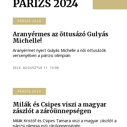
PÁRIZS 2024
PÁRIZS 2024
Aranyérmes az öttusázó Gulyás
Michelle!
Aranyérmet nyert Gulyás Michelle a női öttusázók
versenyében a párizsi olimpián.
2024. AUGUSZTUS 11. 13:08
PÁRIZS 2024
Milák és Csipes viszi a magyar
zászlót a záróünnepségen
Milák Kristóf és Csipes Tamara viszi a magyar zászlót a
párizsi olimpia esti záróünnepségén.