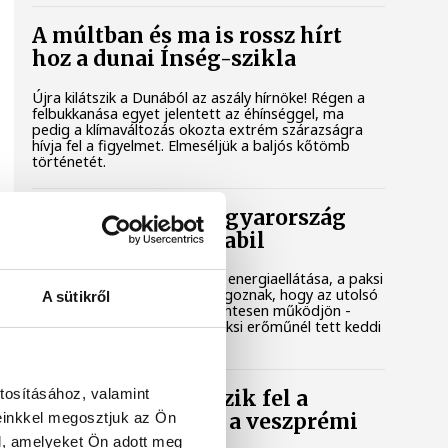
A múltban és ma is rossz hírt
hoz a dunai Ínség-szikla
Újra kilátszik a Dunából az aszály hírnöke! Régen a
felbukkanása egyet jelentett az éhínséggel, ma
pedig a klímaváltozás okozta extrém szárazságra
hívja fel a figyelmet. Elmeséljük a baljós kőtömb
történetét.
Magyar Péter: Magyarország
energiaellátása stabil
Jelenleg stabil Magyarország energiaellátása, a paksi
erőmű munkatársai azon dolgoznak, hogy az utolsó
A sütikről
még termelő turbina hibamentesen működjön -
közölte a miniszterelnök a paksi erőműnél tett keddi
látogatása során.
tosításához, valamint
Játék közben fedezik fel a
einkkel megosztjuk az Ön
tudomány világát a veszprémi
gyerekek
l, amelyeket Ön adott meg