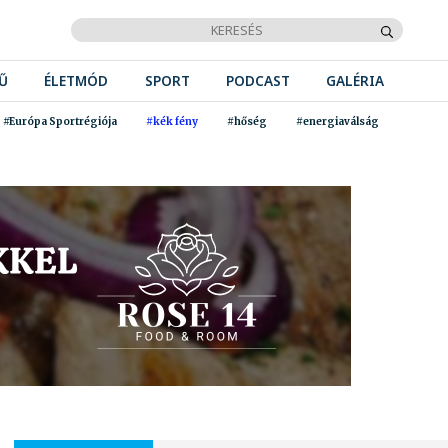
Ű
ÉLETMÓD
SPORT
PODCAST
GALÉRIA
#Európa Sportrégiója
#kék fény
#hőség
#energiaválság