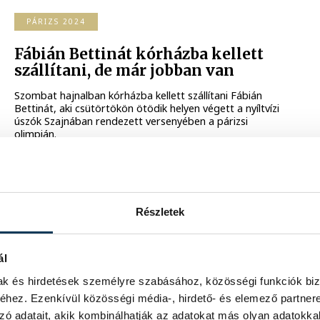
PÁRIZS 2024
Fábián Bettinát kórházba kellett
szállítani, de már jobban van
Szombat hajnalban kórházba kellett szállítani Fábián
Bettinát, aki csütörtökön ötödik helyen végett a nyíltvízi
úszók Szajnában rendezett versenyében a párizsi
olimpián.
2024. AUGUSZTUS 10. 14:29
Részletek
PÁRIZS 2024
Csipes Tamara ezüstérmes kajak
ál
egyes 500 méteren
mak és hirdetések személyre szabásához, közösségi funkciók biz
Csipes Tamara - akárcsak három éve, Tokióban -
hez. Ezenkívül közösségi média-, hirdető- és elemező partner
ezüstérmet nyert szombaton a női kajakosok 500
méteres versenyében a párizsi olimpián. A döntő másik
zó adatait, akik kombinálhatják az adatokat más olyan adatokka