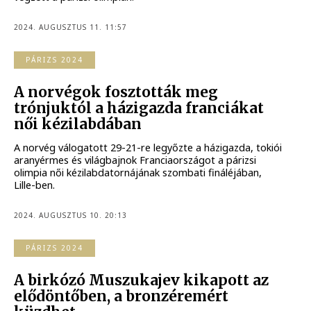
2024. AUGUSZTUS 11. 11:57
PÁRIZS 2024
A norvégok fosztották meg
trónjuktól a házigazda franciákat
női kézilabdában
A norvég válogatott 29-21-re legyőzte a házigazda, tokiói
aranyérmes és világbajnok Franciaországot a párizsi
olimpia női kézilabdatornájának szombati fináléjában,
Lille-ben.
2024. AUGUSZTUS 10. 20:13
PÁRIZS 2024
A birkózó Muszukajev kikapott az
elődöntőben, a bronzéremért