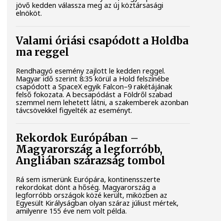
jövő kedden válassza meg az új köztársasági
elnököt.
Valami óriási csapódott a Holdba
ma reggel
Rendhagyó esemény zajlott le kedden reggel.
Magyar idő szerint 8:35 körül a Hold felszínébe
csapódott a SpaceX egyik Falcon–9 rakétájának
felső fokozata. A becsapódást a Földről szabad
szemmel nem lehetett látni, a szakemberek azonban
távcsövekkel figyelték az eseményt.
Rekordok Európában –
Magyarország a legforróbb,
Angliában szárazság tombol
Rá sem ismerünk Európára, kontinensszerte
rekordokat dönt a hőség. Magyarország a
legforróbb országok közé került, miközben az
Egyesült Királyságban olyan száraz júliust mértek,
amilyenre 155 éve nem volt példa.