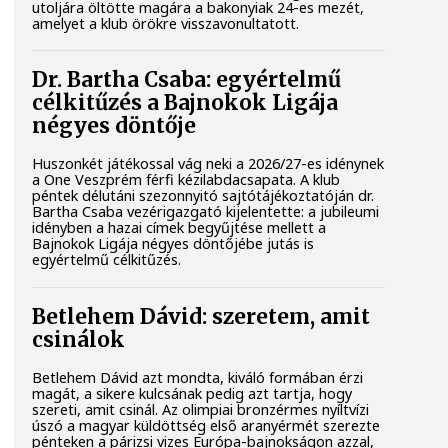
utoljára öltötte magára a bakonyiak 24-es mezét,
amelyet a klub örökre visszavonultatott.
Dr. Bartha Csaba: egyértelmű
célkitűzés a Bajnokok Ligája
négyes döntője
Huszonkét játékossal vág neki a 2026/27-es idénynek
a One Veszprém férfi kézilabdacsapata. A klub
péntek délutáni szezonnyitó sajtótájékoztatóján dr.
Bartha Csaba vezérigazgató kijelentette: a jubileumi
idényben a hazai címek begyűjtése mellett a
Bajnokok Ligája négyes döntőjébe jutás is
egyértelmű célkitűzés.
Betlehem Dávid: szeretem, amit
csinálok
Betlehem Dávid azt mondta, kiváló formában érzi
magát, a sikere kulcsának pedig azt tartja, hogy
szereti, amit csinál. Az olimpiai bronzérmes nyíltvízi
úszó a magyar küldöttség első aranyérmét szerezte
pénteken a párizsi vizes Európa-bajnokságon azzal,