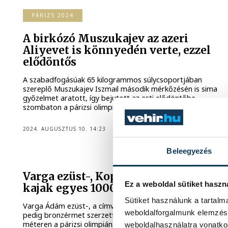
PÁRIZS 2024
A birkózó Muszukajev az azeri
Aliyevet is könnyedén verte, ezzel
elődöntős
A szabadfogásúak 65 kilogrammos súlycsoportjában
szereplő Muszukajev Iszmail második mérkőzésén is sima
győzelmet aratott, így bejutott az esti elődöntőbe
szombaton a párizsi olimpia birkózóversenyén.
2024. AUGUSZTUS 10. 14:23
Beleegyezés
PÁRIZS 2024
Varga ezüst-, Kopasz bronzérmes
Ez a weboldal sütiket haszn
kajak egyes 1000 méteren
Sütiket használunk a tartal
Varga Ádám ezüst-, a címvédőként indult Kopasz Bálint
weboldalforgalmunk elemzésé
pedig bronzérmet szerzett szombaton kajak egyes 1000
méteren a párizsi olimpián.
weboldalhasználatra vonatko