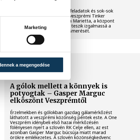
Látványos kísérletek, kreatív feladatok és sok-sok
élmény várja a gyerekeket a veszprémi Tinker
Labsben. Videónkban Balassa Marietta, a központ
vezetője mutatja be, hogyan teszik izgalmassá a
Marketing
természettudományok megismerését.
SPORT
dennek a megengedése
A gólok mellett a könnyek is
potyogtak – Gasper Marguc
elköszönt Veszprémtől
Érzelmekben és gólokban gazdag gálamérkőzést
láthatott a veszprémi közönség péntek este. A One
Veszprém idénybeli első hazai mérkőzésén
fölényesen nyert a szlovén RK Celje ellen, az est
azonban Gasper Marguc búcsúja miatt marad
örökre emlékezetes. A szlovén közönségkedvenc