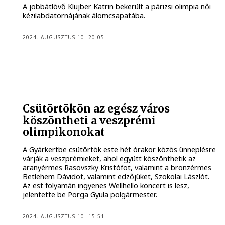
A jobbátlövő Klujber Katrin bekerült a párizsi olimpia női
kézilabdatornájának álomcsapatába.
2024. AUGUSZTUS 10. 20:05
Csütörtökön az egész város
köszöntheti a veszprémi
olimpikonokat
A Gyárkertbe csütörtök este hét órakor közös ünneplésre
várják a veszprémieket, ahol együtt köszönthetik az
aranyérmes Rasovszky Kristófot, valamint a bronzérmes
Betlehem Dávidot, valamint edzőjüket, Szokolai Lászlót.
Az est folyamán ingyenes Wellhello koncert is lesz,
jelentette be Porga Gyula polgármester.
2024. AUGUSZTUS 10. 15:51