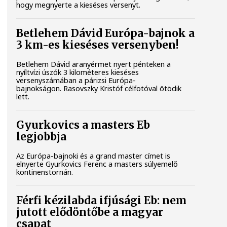
hogy megnyerte a kieséses versenyt.
Betlehem Dávid Európa-bajnok a
3 km-es kieséses versenyben!
Betlehem Dávid aranyérmet nyert pénteken a
nyíltvízi úszók 3 kilométeres kieséses
versenyszámában a párizsi Európa-
bajnokságon. Rasovszky Kristóf célfotóval ötödik
lett.
Gyurkovics a masters Eb
legjobbja
Az Európa-bajnoki és a grand master címet is
elnyerte Gyurkovics Ferenc a masters súlyemelő
kontinenstornán.
Férfi kézilabda ifjúsági Eb: nem
jutott elődöntőbe a magyar
csapat