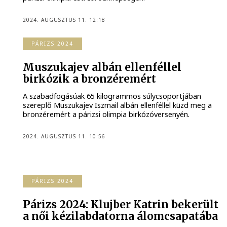
2024. AUGUSZTUS 11. 12:18
PÁRIZS 2024
Muszukajev albán ellenféllel
birkózik a bronzéremért
A szabadfogásúak 65 kilogrammos súlycsoportjában
szereplő Muszukajev Iszmail albán ellenféllel küzd meg a
bronzéremért a párizsi olimpia birkózóversenyén.
2024. AUGUSZTUS 11. 10:56
PÁRIZS 2024
Párizs 2024: Klujber Katrin bekerült
a női kézilabdatorna álomcsapatába