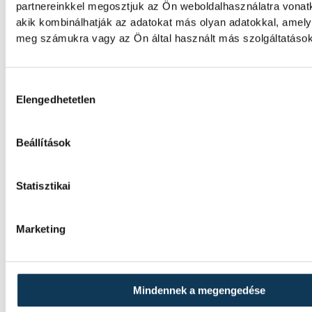
blokkok működéséért, arra figyelmeztet: a
partnereinkkel megosztjuk az Ön weboldalhasználatra vonatk
olyan üzemállapotban van, amelyre eredet
akik kombinálhatják az adatokat más olyan adatokkal, amely
tervezték.
meg számukra vagy az Ön által használt más szolgáltatásokb
A Tisza-frakció kezdeménye
Hozzájárulás kiválasztása
Elengedhetetlen
hogy jövő kedden legyen az
államfőválasztás
Beállítások
A Tisza-frakció kezdeményezte, hogy a par
jövő kedden válassza meg az új köztársaság
Statisztikai
Valami óriási csapódott a Ho
Marketing
ma reggel
Rendhagyó esemény zajlott le kedden regg
Mindennek a megengedése
idő szerint 8:35 körül a Hold felszínébe csa