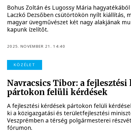
Bohus Zoltán és Lugossy Mária hagyatékából 
Laczkó Dezsőben csütörtökön nyílt kiállítás, 
magyar üvegművészet két nagy alakjának m
kapunk ízelítőt.
2025. NOVEMBER 21. 14:40
KÖZÉLET
Navracsics Tibor: a fejlesztési
pártokon felüli kérdések
A fejlesztési kérdések pártokon felüli kérdések
ki a közigazgatási és területfejlesztési minis
Veszprémben a térség polgármesterei részvéte
fórumon.