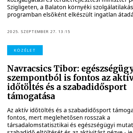
Szigligeten, a Balaton környéki szolgálatilakás
programban elsőként elkészült ingatlan átad
2025. SZEPTEMBER 27. 13:15
KÖZÉLET
Navracsics Tibor: egészségügy
szempontból is fontos az aktí
időtöltés és a szabadidősport
támogatása
Az aktív időtöltés és a szabadidősport támog
fontos, mert meglehetősen rosszak a
társadalomstatisztikai és egészségügyi mutat
szabadidő eltöltését és az aktivitást nézve - je