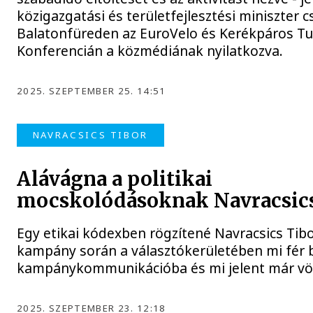
közigazgatási és területfejlesztési miniszter 
Balatonfüreden az EuroVelo és Kerékpáros Tur
Konferencián a közmédiának nyilatkozva.
2025. SZEPTEMBER 25. 14:51
NAVRACSICS TIBOR
Alávágna a politikai
mocskolódásoknak Navracsics
Egy etikai kódexben rögzítené Navracsics Tibo
kampány során a választókerületében mi fér b
kampánykommunikációba és mi jelent már vör
2025. SZEPTEMBER 23. 12:18