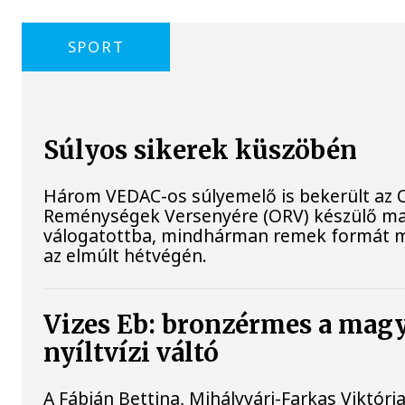
SPORT
Súlyos sikerek küszöbén
Három VEDAC-os súlyemelő is bekerült az O
Reménységek Versenyére (ORV) készülő m
válogatottba, mindhárman remek formát 
az elmúlt hétvégén.
Vizes Eb: bronzérmes a mag
nyíltvízi váltó
A Fábián Bettina, Mihályvári-Farkas Viktória