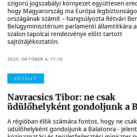
szigorú jogszabályi környezet együttesen er
hogy Magyarország ma Európa legbiztonság
országának számít – hangsúlyozta Rétvári Ben
Belügyminisztérium parlamenti államtitkára a
szalon tapolcai rendezvénye előtt tartott
sajtótájékoztatón.
2025. OKTÓBER 4. 17:16
KÖZÉLET
Navracsics Tibor: ne csak
üdülőhelyként gondoljunk a B
A régióban élők számára fontos, hogy ne csa
üdülőhelyként gondoljunk a Balatonra - jelent
közigazgatási és területfejlesztési miniszter 