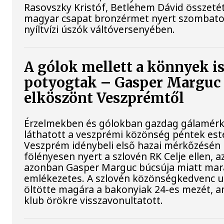
Rasovszky Kristóf, Betlehem Dávid összeté
magyar csapat bronzérmet nyert szombato
nyíltvízi úszók váltóversenyében.
A gólok mellett a könnyek i
potyogtak – Gasper Marguc
elköszönt Veszprémtől
Érzelmekben és gólokban gazdag gálamérk
láthatott a veszprémi közönség péntek est
Veszprém idénybeli első hazai mérkőzésén
fölényesen nyert a szlovén RK Celje ellen, a
azonban Gasper Marguc búcsúja miatt mar
emlékezetes. A szlovén közönségkedvenc u
öltötte magára a bakonyiak 24-es mezét, a
klub örökre visszavonultatott.