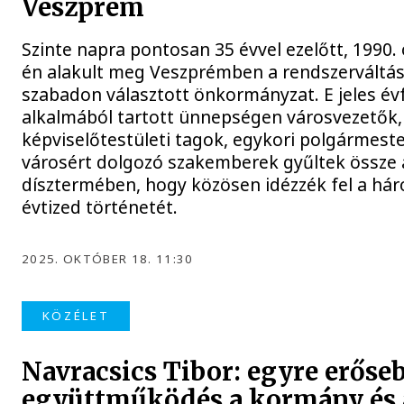
Veszprém
Szinte napra pontosan 35 évvel ezelőtt, 1990.
én alakult meg Veszprémben a rendszerváltás 
szabadon választott önkormányzat. E jeles év
alkalmából tartott ünnepségen városvezetők,
képviselőtestületi tagok, egykori polgármeste
városért dolgozó szakemberek gyűltek össze
dísztermében, hogy közösen idézzék fel a hár
évtized történetét.
2025. OKTÓBER 18. 11:30
KÖZÉLET
Navracsics Tibor: egyre erőse
együttműködés a kormány és 