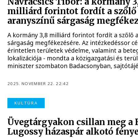
Navracsics Tibor: a kormány 3
milliárd forintot fordít a szőlő
aranyszínű sárgaság megfékez
A kormány 3,8 milliárd forintot fordít a szőlő
sárgaság megfékezésére. Az intézkedéssor cél
érintetlen területek védelme, valamint a bet
lokalizációja - mondta a közigazgatási és terül
miniszter szombaton Badacsonyban, sajtótáj
2025. NOVEMBER 22. 22:42
KULTÚRA
Üvegtárgyakon csillan meg a
Lugossy házaspár alkotó fény