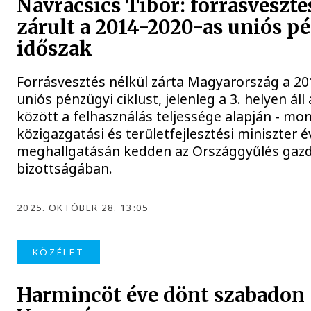
Navracsics Tibor: forrásveszté
zárult a 2014-2020-as uniós p
időszak
Forrásvesztés nélkül zárta Magyarország a 2
uniós pénzügyi ciklust, jelenleg a 3. helyen ál
között a felhasználás teljessége alapján - mo
közigazgatási és területfejlesztési miniszter 
meghallgatásán kedden az Országgyűlés gaz
bizottságában.
2025. OKTÓBER 28. 13:05
KÖZÉLET
Harmincöt éve dönt szabadon