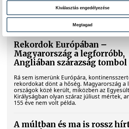
SpaceX egyik Falcon–9 rakétájának felső fo
Kiválasztás engedélyezése
becsapódást a Földről szabad szemmel nem
látni, a szakemberek azonban távcsövekkel 
az eseményt.
Megtagad
Rekordok Európában –
Magyarország a legforróbb,
Angliában szárazság tombol
Rá sem ismerünk Európára, kontinensszert
rekordokat dönt a hőség. Magyarország a 
országok közé került, miközben az Egyesül
Királyságban olyan száraz júliust mértek, a
155 éve nem volt példa.
A múltban és ma is rossz hír