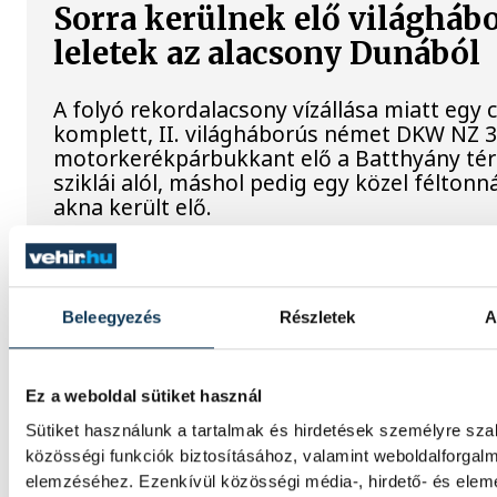
Sorra kerülnek elő világháb
leletek az alacsony Dunából
A folyó rekordalacsony vízállása miatt egy
komplett, II. világháborús német DKW NZ 
motorkerékpárbukkant elő a Batthyány tér
sziklái alól, máshol pedig egy közel féltonná
akna került elő.
Késéltánc a Dunán: Mi történ
leáll Paks?
Beleegyezés
Részletek
A
Mártha Imre, az MVM Zrt. egykori vezériga
Ez a weboldal sütiket használ
ATV-n Rónai Egonnak adott interjújában váz
Paksi Atomerőmű előtt álló példátlan techn
Sütiket használunk a tartalmak és hirdetések személyre sz
kihívásokat. A szakember, aki korábban év
közösségi funkciók biztosításához, valamint weboldalforgal
felelt a hazai energetikai fejlesztésekért és
elemzéséhez. Ezenkívül közösségi média-, hirdető- és ele