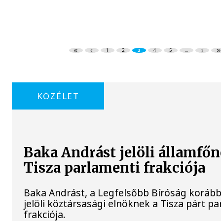
1
2
3
4
5
...
KÖZÉLET
Baka Andrást jelöli államfőn
Tisza parlamenti frakciója
Baka Andrást, a Legfelsőbb Bíróság korább
jelöli köztársasági elnöknek a Tisza párt p
frakciója.