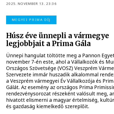
2025. NOVEMBER 13. 23:36
MEGYEI PRIMA DÍJ
Húsz éve ünnepli a vármegye
legjobbjait a Prima Gála
Ünnepi hangulat töltötte meg a Pannon Egye
november 7-én este, ahol a Vállalkozók és Mu
Országos Szövetsége (VOSZ) Veszprém Várme
Szervezete immár huszadik alkalommal rend
a Veszprém vármegyei Év Vállalkozója és Prim
Gálát. Az esemény az országos Prima Primiss
rendezvénysorozat részeként valósult meg, a
hivatott elismerni a magyar értelmiség, kult
és gazdaság kiemelkedő szereplőit.