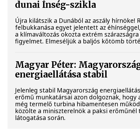
dunai Ínség-szikla
Újra kilátszik a Dunából az aszály hírnöke!
felbukkanása egyet jelentett az éhínséggel
a klímaváltozás okozta extrém szárazságra h
figyelmet. Elmeséljük a baljós kőtömb tört
Magyar Péter: Magyarorszá
energiaellátása stabil
Jelenleg stabil Magyarország energiaellátás
erőmű munkatársai azon dolgoznak, hogy a
még termelő turbina hibamentesen működ
közölte a miniszterelnök a paksi erőműnél 
látogatása során.