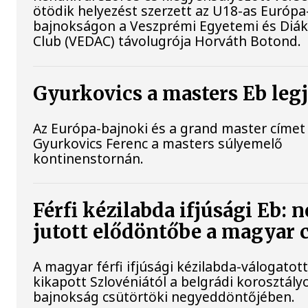
ötödik helyezést szerzett az U18-as Európa
bajnokságon a Veszprémi Egyetemi és Diák 
Club (VEDAC) távolugrója Horváth Botond.
Gyurkovics a masters Eb leg
Az Európa-bajnoki és a grand master címet 
Gyurkovics Ferenc a masters súlyemelő
kontinenstornán.
Férfi kézilabda ifjúsági Eb: 
jutott elődöntőbe a magyar 
A magyar férfi ifjúsági kézilabda-válogatot
kikapott Szlovéniától a belgrádi korosztály
bajnokság csütörtöki negyeddöntőjében.