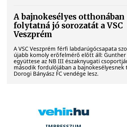
A bajnokesélyes otthonában
folytatná jó sorozatát a VSC
Veszprém
A VSC Veszprém férfi labdarúgócsapata s
újabb komoly erőfelmérő előtt áll: Gunther
együttese az NB III északnyugati csoportj
második fordulójában a bajnokesélyesnek t
Dorogi Bányász FC vendége lesz.
IMPRESSZUM