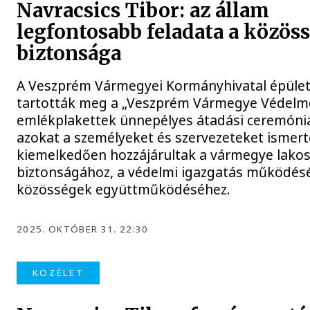
Navracsics Tibor: az állam
legfontosabb feladata a közös
biztonsága
A Veszprém Vármegyei Kormányhivatal épüle
tartották meg a „Veszprém Vármegye Védelm
emlékplakettek ünnepélyes átadási ceremóniá
azokat a személyeket és szervezeteket ismerté
kiemelkedően hozzájárultak a vármegye lako
biztonságához, a védelmi igazgatás működés
közösségek együttműködéséhez.
2025. OKTÓBER 31. 22:30
KÖZÉLET