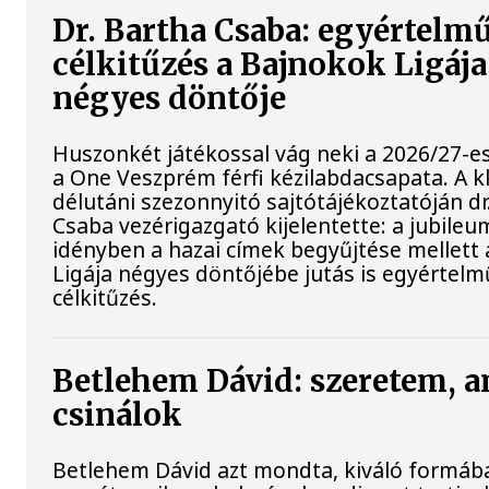
Dr. Bartha Csaba: egyértelm
célkitűzés a Bajnokok Ligája
négyes döntője
Huszonkét játékossal vág neki a 2026/27-e
a One Veszprém férfi kézilabdacsapata. A 
délutáni szezonnyitó sajtótájékoztatóján dr
Csaba vezérigazgató kijelentette: a jubileu
idényben a hazai címek begyűjtése mellett
Ligája négyes döntőjébe jutás is egyértelm
célkitűzés.
Betlehem Dávid: szeretem, a
csinálok
Betlehem Dávid azt mondta, kiváló formába