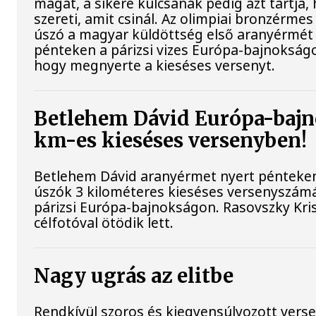
magát, a sikere kulcsának pedig azt tartja,
szereti, amit csinál. Az olimpiai bronzérmes 
úszó a magyar küldöttség első aranyérmét
pénteken a párizsi vizes Európa-bajnokságo
hogy megnyerte a kieséses versenyt.
Betlehem Dávid Európa-bajn
km-es kieséses versenyben!
Betlehem Dávid aranyérmet nyert pénteken 
úszók 3 kilométeres kieséses versenyszám
párizsi Európa-bajnokságon. Rasovszky Kri
célfotóval ötödik lett.
Nagy ugrás az elitbe
Rendkívül szoros és kiegyensúlyozott vers