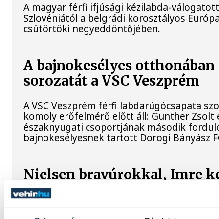
A magyar férfi ifjúsági kézilabda-válogatot
Szlovéniától a belgrádi korosztályos Euró
csütörtöki negyeddöntőjében.
A bajnokesélyes otthonában 
sorozatát a VSC Veszprém
A VSC Veszprém férfi labdarúgócsapata s
komoly erőfelmérő előtt áll: Gunther Zsolt 
északnyugati csoportjának második fordul
bajnokesélyesnek tartott Dorogi Bányász F
Nielsen bravúrokkal, Imre ké
mutatkozott be Veszprém-
A bajnoki és Magyar Kupa-címvédő One Ves