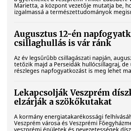
Marietta, a központ vezetője mutatja be, h
izgalmassá a természettudományok megis
Augusztus 12-én napfogyatk
csillaghullás is vár ránk
Az év legsűrűbb csillagászati napján, augusz
tetőzik majd a Perseidák hullócsillagraj, 
részleges napfogyatkozást is meg lehet maj
Lekapcsolják Veszprém díszk
elzárják a szökőkutakat
A kormány energiatakarékossági felhívásá
Veszprém városa és Veszprémi Főegyházmeg
veszprémi épületek és nevezetességek díszk