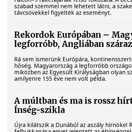
szabad szemmel nem lehetett látni, a sza
távcsövekkel figyelték az eseményt.
Rekordok Európában – Magy
legforróbb, Angliában szára
Rá sem ismerünk Európára, kontinensszert
hőség. Magyarország a legforróbb országok
miközben az Egyesült Királyságban olyan sz
amilyenre 155 éve nem volt példa.
A múltban és ma is rossz hír
Ínség-szikla
Újra kilátszik a Dunából az aszály hírnöke!
felbukkanása egyet jelentett az éhínséggel