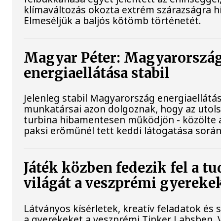
klímaváltozás okozta extrém szárazságra hív
Elmeséljük a baljós kőtömb történetét.
Magyar Péter: Magyarorszá
energiaellátása stabil
Jelenleg stabil Magyarország energiaellátá
munkatársai azon dolgoznak, hogy az utol
turbina hibamentesen működjön - közölte a
paksi erőműnél tett keddi látogatása során
Játék közben fedezik fel a 
világát a veszprémi gyereke
Látványos kísérletek, kreatív feladatok és 
a gyerekeket a veszprémi Tinker Labsben.