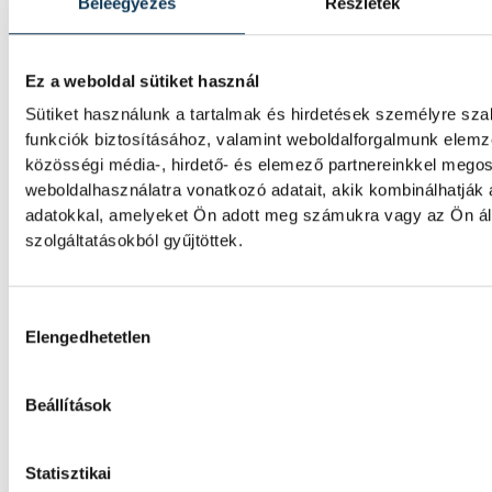
Beleegyezés
Részletek
25-ös győzelmet aratott az ETO Universit
csütörtökön, ezzel sikerrel kezdte a nyári f
mérkőzések sorát. Xavier Pascual együtte
Ez a weboldal sütiket használ
diktált, és a találkozó nagy részében kézbe
eseményeket.
Sütiket használunk a tartalmak és hirdetések személyre sz
funkciók biztosításához, valamint weboldalforgalmunk elem
közösségi média-, hirdető- és elemező partnereinkkel mego
Női kézilabda ifjúsági vb: a
weboldalhasználatra vonatkozó adatait, akik kombinálhatják
adatokkal, amelyeket Ön adott meg számukra vagy az Ön ál
válogatott kikapott Dániától
szolgáltatásokból gyűjtöttek.
negyeddöntőben
A magyar női ifjúsági kézilabda-válogatott 
Hozzájárulás kiválasztása
Dániától a romániai korosztályos világbajn
Elengedhetetlen
negyeddöntőjében, Pitesti-ben.
Beállítások
HunGarian Baja: japán indulój
Statisztikai
várpalotai versenynek