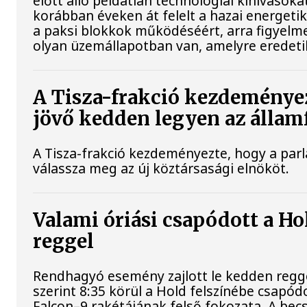
előtt álló példátlan technológiai kihívásoka
korábban éveken át felelt a hazai energetik
a paksi blokkok működéséért, arra figyelm
olyan üzemállapotban van, amelyre eredeti
A Tisza-frakció kezdeménye
jövő kedden legyen az állam
A Tisza-frakció kezdeményezte, hogy a par
válassza meg az új köztársasági elnököt.
Valami óriási csapódott a H
reggel
Rendhagyó esemény zajlott le kedden regg
szerint 8:35 körül a Hold felszínébe csapód
Falcon–9 rakétájának felső fokozata. A bec