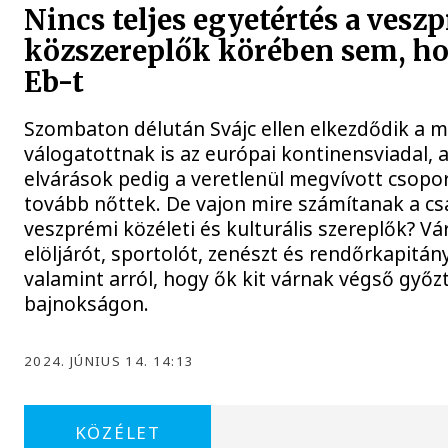
Nincs teljes egyetértés a vesz
közszereplők körében sem, ho
Eb-t
Szombaton délután Svájc ellen elkezdődik a 
válogatottnak is az európai kontinensviadal, 
elvárások pedig a veretlenül megvívott csop
tovább nőttek. De vajon mire számítanak a cs
veszprémi közéleti és kulturális szereplők? Vá
elöljárót, sportolót, zenészt és rendőrkapitány
valamint arról, hogy ők kit várnak végső győz
bajnokságon.
2024. JÚNIUS 14. 14:13
KÖZÉLET