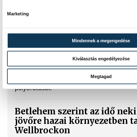
Japán indulója is lesz a 23. HunGarian Baja
Marketing
amelynek jövő héten csütörtöktől szombat
otthont.
Mindennek a megengedése
Vitális Milán négy évre írt a
Athénhoz
Kiválasztás engedélyezése
A magyar válogatott Vitális Milán a Varga B
Megtagad
foglalkoztató AEK Athén labdarúgócsapatáb
pályafutását.
Betlehem szerint az idő neki
jövőre hazai környezetben ta
Wellbrockon