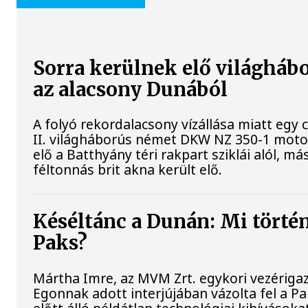
Sorra kerülnek elő világhábo
az alacsony Dunából
A folyó rekordalacsony vízállása miatt egy
II. világháborús német DKW NZ 350-1 mot
elő a Batthyány téri rakpart sziklái alól, m
féltonnás brit akna került elő.
Késéltánc a Dunán: Mi történi
Paks?
Mártha Imre, az MVM Zrt. egykori vezériga
Egonnak adott interjújában vázolta fel a 