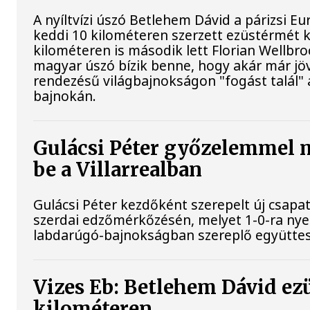
A nyíltvízi úszó Betlehem Dávid a párizsi 
keddi 10 kilométeren szerzett ezüstérmét 
kilométeren is második lett Florian Wellbr
magyar úszó bízik benne, hogy akár már jöv
rendezésű világbajnokságon "fogást talál"
bajnokán.
Gulácsi Péter győzelemmel 
be a Villarrealban
Gulácsi Péter kezdőként szerepelt új csapata
szerdai edzőmérkőzésén, melyet 1-0-ra nye
labdarúgó-bajnokságban szereplő együttes
Vizes Eb: Betlehem Dávid ez
kilométeren