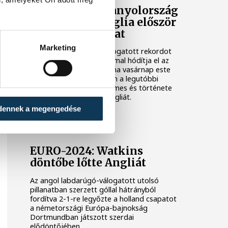
EURO-2024: Spanyolország
negyedszer, Anglia először
diadalmaskodhat
Marketing
A spanyol labdarúgó-válogatott rekordot
jelentő negyedik alkalommal hódítja el az
Európa-bajnoki trófeát, ha vasárnap este
legyőzi a berlini döntőben a legutóbbi
kontinenstornán ezüstérmes és története
első diadalára készülő Angliát.
dennek a megengedése
EURO-2024
EURO-2024: Watkins
döntőbe lőtte Angliát
Az angol labdarúgó-válogatott utolsó
pillanatban szerzett góllal hátrányból
fordítva 2-1-re legyőzte a holland csapatot
a németországi Európa-bajnokság
Dortmundban játszott szerdai
elődöntőjében.