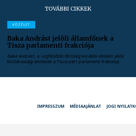
TOVÁBBI CIKKEK
KÖZÉLET
Baka Andrást jelöli államfőnek a
Tisza parlamenti frakciója
Baka Andrást, a Legfelsőbb Bíróság korábbi elnökét jelöli
köztársasági elnöknek a Tisza párt parlamenti frakciója.
IMPRESSZUM
MÉDIAAJÁNLAT
JOGI NYILAT