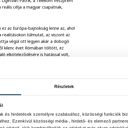
 Ligetvári Patrik, a Telekom Veszprém
 reális célja a magyar csapatnak,
 ez az Európa-bajnokság lenne az, ahol
 realitásokon túlmutat, az viszont az
ottja végül ott legyen akár a dobogó
ből kilenc évet Rómában töltött, ez
aló elköteleződésére is hatással volt,
 eljutna a döntőig, reálisan viszont
eljék fel a kupát a torna végén.
Részletek
ál
mak és hirdetések személyre szabásához, közösségi funkciók biz
hez. Ezenkívül közösségi média-, hirdető- és elemező partner
zó adatait, akik kombinálhatják az adatokat más olyan adatokka