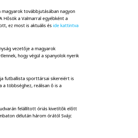
i a magyarok továbbjutásában nagyon
 (A Hősök a Valmarral egyébként a
tt, ez most is aktuális és
ide kattintva
ányság vezetője a magyarok
etlennek, hogy végül a spanyolok nyerik
futballista sporttársai sikereiért is
a a többséghez, reálisan ő is a
arán felállított óriás kivetítők előtt
ombaton délután három órától Svájc