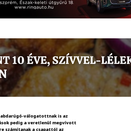
labdarúgó-válogatottnak is az
rások pedig a veretlenül megvívott
re számítanak a csapattól az