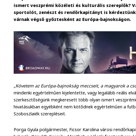
ismert veszprémi közéleti és kulturális szereplők? V
sportolót, zenészt és rendőrkapitányt is kérdeztünk 
várnak végső győztesként az Európa-bajnokságon.
„Követem az Európa-bajnokság meccseit, a magyarok a csop
mindenki egyértelműen kijelentette, vagy legalább reális e
szerkesztőségünk megkeresett több olyan ismert veszprémi 
hivatásukban egyébként nem kötődnek egyértelműen a futba
Szoboszlaiék szerepléseit.
Porga Gyula polgármester, Ficsor Karolina városi rendőrkapit