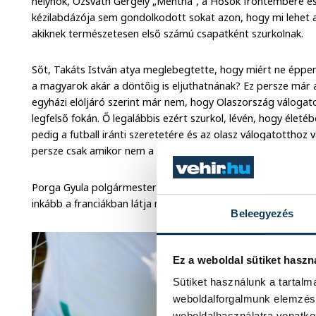
helynök, Ozsváth Gergely „Mentha”, a Hősök frontembere és
kézilabdázója sem gondolkodott sokat azon, hogy mi lehet a
akiknek természetesen első számú csapatként szurkolnak.
Sőt, Takáts István atya meglebegtette, hogy miért ne éppen
a magyarok akár a döntőig is eljuthatnának? Ez persze már a
egyházi elöljáró szerint már nem, hogy Olaszország válogat
legfelső fokán. Ő legalábbis ezért szurkol, lévén, hogy életé
pedig a futball iránti szeretetére és az olasz válogatotthoz v
persze csak amikor nem a magyarokkal játszanak.
Porga Gyula polgármester is annak örülne, ha az olasz csapat
inkább a franciákban látja most a potenciált arra, hogy ők em
Beleegyezés
Ez a weboldal sütiket haszn
Sütiket használunk a tartal
weboldalforgalmunk elemzésé
weboldalhasználatra vonatko