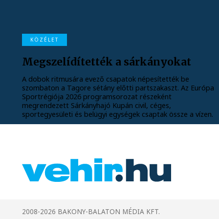
KÖZÉLET
Megszelídítették a sárkányokat
A dobok ritmusára evező csapatok népesítették be
szombaton a Tagore sétány előtti partszakaszt. Az Európa
Sportrégiója 2026 programsorozat részeként
megrendezett Sárkányhajó Kupán civil, céges,
sportegyesületi és belügyi egységek csaptak össze a vízen.
2008-2026 BAKONY-BALATON MÉDIA KFT.