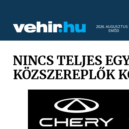
2026. AUGUSZTUS 
EMŐD
NINCS TELJES EG
KÖZSZEREPLŐK KÖ