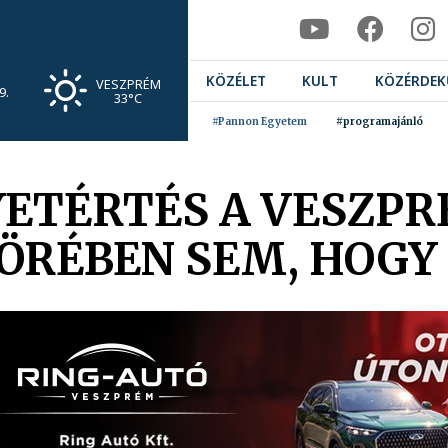
KÖZÉLET
KULT
KÖZÉRDEK
VESZPRÉM
9.
33°C
#Pannon Egyetem
#programajánló
YETÉRTÉS A VESZP
RÉBEN SEM, HOGY K