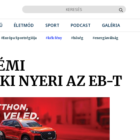
Ű
ÉLETMÓD
SPORT
PODCAST
GALÉRIA
#Európa Sportrégiója
#kék fény
#hőség
#energiaválság
RÉMI
I NYERI AZ EB-T