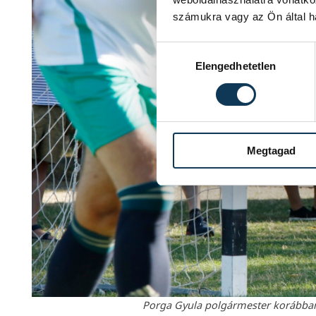
számukra vagy az Ön által ha
Hozzájárulás kiválasztása
Elengedhetetlen
Megtagad
Porga Gyula polgármester korábban