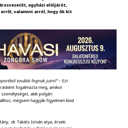
árosvezetőt, egyházi elöljárót,
erről, valamint arról, hogy ők kit
ortból tovább fognak jutni!”
– Ezt
lvárásként fogalmazta meg, amikor
személyiséget, akik polgári
llhoz, mégsem hagyják figyelmen kívül
ány, dr. Takáts István atya, érseki