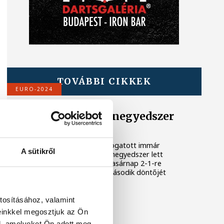
TOVÁBBI CIKKEK
EURO-2024
Spanyolország negyedszer
Európa-bajnok
A spanyol labdarúgó-válogatott immár
A sütikről
egyedüli csúcstartóként negyedszer lett
Európa-bajnok, miután vasárnap 2-1-re
legyőzte a sorozatban második döntőjét
elveszítő angol csapatot.
tosításához, valamint
EURO-2024
einkkel megosztjuk az Ön
l, amelyeket Ön adott meg