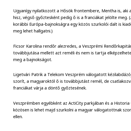
Ugyanígy nyilatkozott a Hősök frontembere, Mentha is, ak
hisz, végső győztesként pedig ő is a franciákat jelölte meg.
korábbi Európa-bajnokságra egy közös szurkolói dalt is kiado
meg lehet hallgatni.)
Ficsor Karolina rendőr alezredes, a Veszprémi Rendőrkapit
továbbjutása mellett azt reméli és nem is tartja elképzelhet
meg a bajnokságot.
Ligetvári Patrik a Telekom Veszprém válogatott kézilabdázója 
szorít, a magyaroktól ő is továbbjutást remél, de csatlakozv
franciákat várja a döntő győztesének.
Veszprémben egyébként az ActiCity parkjában és a Historia udv
közösen is lehet majd szurkolni a magyar válogatottnak sz
ellen.