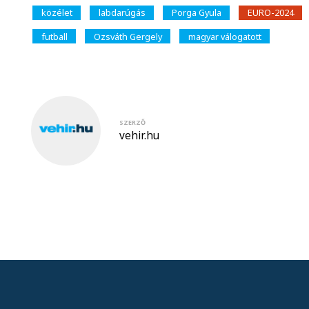
közélet
labdarúgás
Porga Gyula
EURO-2024
futball
Ozsváth Gergely
magyar válogatott
SZERZŐ
vehir.hu