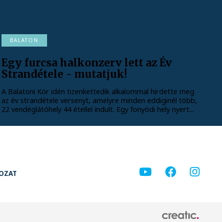
BALATON
Egy furcsa halkonzerv lett az Év
Strandétele - mutatjuk!
A Balatoni Kör idén tizenkettedik alkalommal hirdette meg
az év strandétele versenyt, amelyre minden eddiginél több,
22 vendéglátóhely 44 étellel indult. Egy fonyódi hely nyert...
KOZAT