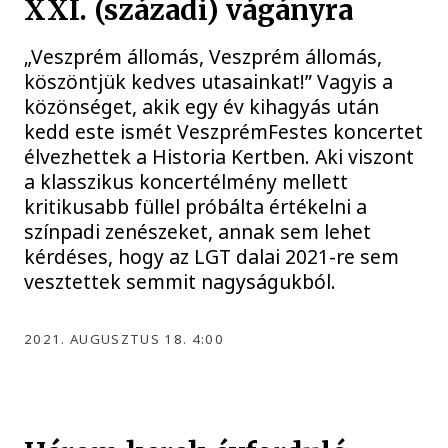
XXI. (századi) vágányra
„Veszprém állomás, Veszprém állomás,
köszöntjük kedves utasainkat!” Vagyis a
közönséget, akik egy év kihagyás után
kedd este ismét VeszprémFestes koncertet
élvezhettek a Historia Kertben. Aki viszont
a klasszikus koncertélmény mellett
kritikusabb füllel próbálta értékelni a
színpadi zenészeket, annak sem lehet
kérdéses, hogy az LGT dalai 2021-re sem
vesztettek semmit nagyságukból.
2021. AUGUSZTUS 18. 4:00