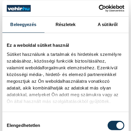
szárazságra hívja fel a figyelmet.
Elmeséljük a baljós kőtömb
történetét.
Beleegyezés
Részletek
A sütikről
Magyar Péter:
Ez a weboldal sütiket használ
Magyarország
Sütiket használunk a tartalmak és hirdetések személyre
energiaellátása stabil
szabásához, közösségi funkciók biztosításához,
valamint weboldalforgalmunk elemzéséhez. Ezenkívül
Jelenleg stabil Magyarország
közösségi média-, hirdető- és elemező partnereinkkel
energiaellátása, a paksi erőmű
megosztjuk az Ön weboldalhasználatra vonatkozó
munkatársai azon dolgoznak, hogy az
adatait, akik kombinálhatják az adatokat más olyan
utolsó még termelő turbina
adatokkal, amelyeket Ön adott meg számukra vagy az
hibamentesen működjön - közölte a
Ön által használt más szolgáltatásokból gyűjtöttek.
miniszterelnök a paksi erőműnél tett
keddi látogatása során.
Hozzájárulás kiválasztása
Elengedhetetlen