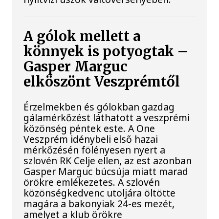
A gólok mellett a
könnyek is potyogtak –
Gasper Marguc
elköszönt Veszprémtől
Érzelmekben és gólokban gazdag
gálamérkőzést láthatott a veszprémi
közönség péntek este. A One
Veszprém idénybeli első hazai
mérkőzésén fölényesen nyert a
szlovén RK Celje ellen, az est azonban
Gasper Marguc búcsúja miatt marad
örökre emlékezetes. A szlovén
közönségkedvenc utoljára öltötte
magára a bakonyiak 24-es mezét,
amelyet a klub örökre