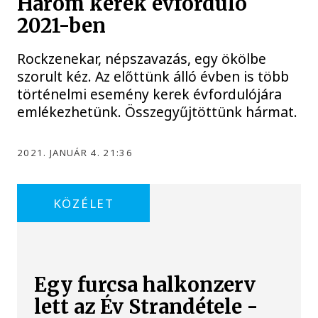
Három kerek évforduló
2021-ben
Rockzenekar, népszavazás, egy ökölbe
szorult kéz. Az előttünk álló évben is több
történelmi esemény kerek évfordulójára
emlékezhetünk. Összegyűjtöttünk hármat.
2021. JANUÁR 4. 21:36
KÖZÉLET
Egy furcsa halkonzerv
lett az Év Strandétele -