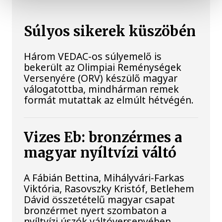
Súlyos sikerek küszöbén
Három VEDAC-os súlyemelő is
bekerült az Olimpiai Reménységek
Versenyére (ORV) készülő magyar
válogatottba, mindhárman remek
formát mutattak az elmúlt hétvégén.
Vizes Eb: bronzérmes a
magyar nyíltvízi váltó
A Fábián Bettina, Mihályvári-Farkas
Viktória, Rasovszky Kristóf, Betlehem
Dávid összetételű magyar csapat
bronzérmet nyert szombaton a
nyíltvízi úszók váltóversenyében.