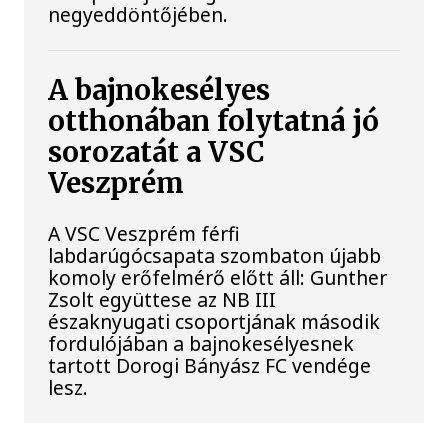
negyeddöntőjében.
A bajnokesélyes
otthonában folytatná jó
sorozatát a VSC
Veszprém
A VSC Veszprém férfi
labdarúgócsapata szombaton újabb
komoly erőfelmérő előtt áll: Gunther
Zsolt együttese az NB III
északnyugati csoportjának második
fordulójában a bajnokesélyesnek
tartott Dorogi Bányász FC vendége
lesz.