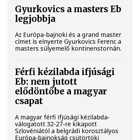
Gyurkovics a masters Eb
legjobbja
Az Európa-bajnoki és a grand master
címet is elnyerte Gyurkovics Ferenc a
masters súlyemelő kontinenstornán.
Férfi kézilabda ifjúsági
Eb: nem jutott
elődöntőbe a magyar
csapat
A magyar férfi ifjúsági kézilabda-
válogatott 32-27-re kikapott
Szlovéniától a belgrádi korosztályos
Európa-bajnokság csütörtöki