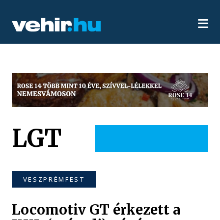
LGT
VESZPRÉMFEST
Locomotiv GT érkezett a