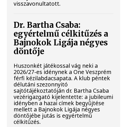
visszavonultatott.
Dr. Bartha Csaba:
egyértelmű célkitűzés a
Bajnokok Ligája négyes
döntője
Huszonkét játékossal vág neki a
2026/27-es idénynek a One Veszprém
férfi kézilabdacsapata. A klub péntek
délutáni szezonnyitó
sajtótájékoztatóján dr. Bartha Csaba
vezérigazgató kijelentette: a jubileumi
idényben a hazai címek begyűjtése
mellett a Bajnokok Ligája négyes
döntőjébe jutás is egyértelmű
célkitűzés.