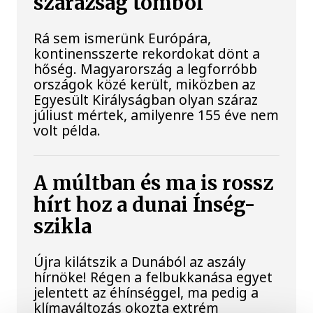
szárazság tombol
Rá sem ismerünk Európára,
kontinensszerte rekordokat dönt a
hőség. Magyarország a legforróbb
országok közé került, miközben az
Egyesült Királyságban olyan száraz
júliust mértek, amilyenre 155 éve nem
volt példa.
A múltban és ma is rossz
hírt hoz a dunai Ínség-
szikla
Újra kilátszik a Dunából az aszály
hírnöke! Régen a felbukkanása egyet
jelentett az éhínséggel, ma pedig a
klímaváltozás okozta extrém