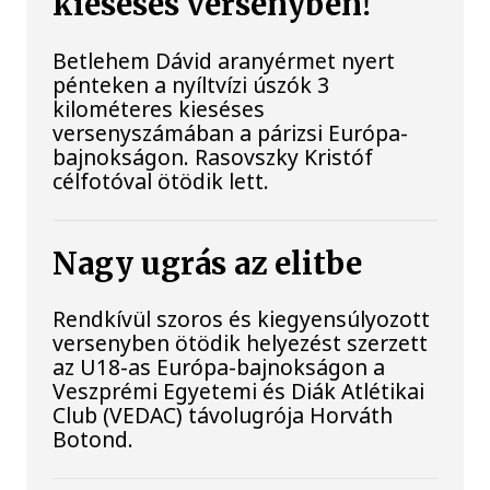
kieséses versenyben!
Betlehem Dávid aranyérmet nyert
pénteken a nyíltvízi úszók 3
kilométeres kieséses
versenyszámában a párizsi Európa-
bajnokságon. Rasovszky Kristóf
célfotóval ötödik lett.
Nagy ugrás az elitbe
Rendkívül szoros és kiegyensúlyozott
versenyben ötödik helyezést szerzett
az U18-as Európa-bajnokságon a
Veszprémi Egyetemi és Diák Atlétikai
Club (VEDAC) távolugrója Horváth
Botond.