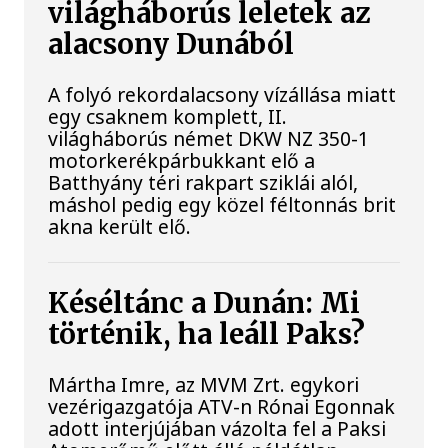
világháborús leletek az
alacsony Dunából
A folyó rekordalacsony vízállása miatt
egy csaknem komplett, II.
világháborús német DKW NZ 350-1
motorkerékpárbukkant elő a
Batthyány téri rakpart sziklái alól,
máshol pedig egy közel féltonnás brit
akna került elő.
Késéltánc a Dunán: Mi
történik, ha leáll Paks?
Mártha Imre, az MVM Zrt. egykori
vezérigazgatója ATV-n Rónai Egonnak
adott interjújában vázolta fel a Paksi