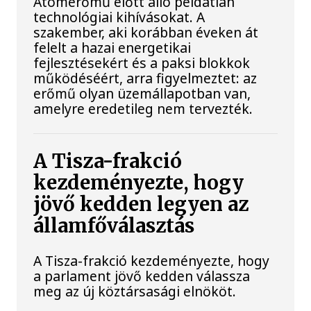
Atomerőmű előtt álló példátlan
technológiai kihívásokat. A
szakember, aki korábban éveken át
felelt a hazai energetikai
fejlesztésekért és a paksi blokkok
működéséért, arra figyelmeztet: az
erőmű olyan üzemállapotban van,
amelyre eredetileg nem tervezték.
A Tisza-frakció
kezdeményezte, hogy
jövő kedden legyen az
államfőválasztás
A Tisza-frakció kezdeményezte, hogy
a parlament jövő kedden válassza
meg az új köztársasági elnököt.