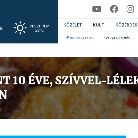
KÖZÉLET
KULT
KÖZÉRDEK
VESZPRÉM
8.
28°C
#Pannon Egyetem
#programajánló