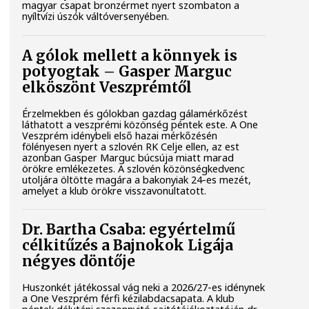
magyar csapat bronzérmet nyert szombaton a
nyíltvízi úszók váltóversenyében.
A gólok mellett a könnyek is
potyogtak – Gasper Marguc
elköszönt Veszprémtől
Érzelmekben és gólokban gazdag gálamérkőzést
láthatott a veszprémi közönség péntek este. A One
Veszprém idénybeli első hazai mérkőzésén
fölényesen nyert a szlovén RK Celje ellen, az est
azonban Gasper Marguc búcsúja miatt marad
örökre emlékezetes. A szlovén közönségkedvenc
utoljára öltötte magára a bakonyiak 24-es mezét,
amelyet a klub örökre visszavonultatott.
Dr. Bartha Csaba: egyértelmű
célkitűzés a Bajnokok Ligája
négyes döntője
Huszonkét játékossal vág neki a 2026/27-es idénynek
a One Veszprém férfi kézilabdacsapata. A klub