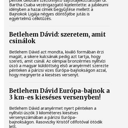
péntek délutáni szezonnyitó sajtótájékoztatóján dr.
Bartha Csaba vezérigazgató kijelentette: a jubileumi
idényben a hazai címek begyűjtése mellett a
Bajnokok Ligája négyes döntőjébe jutás is
egyértelmű célkitűzés.
Betlehem Dávid: szeretem, amit
csinálok
Betlehem Dávid azt mondta, kiváló formában érzi
magát, a sikere kulcsának pedig azt tartja, hogy
szereti, amit csinál. Az olimpiai bronzérmes nyíltvízi
úszó a magyar küldöttség első aranyérmét szerezte
pénteken a párizsi vizes Európa-bajnokságon azzal,
hogy megnyerte a kieséses versenyt.
Betlehem Dávid Európa-bajnok a
3 km-es kieséses versenyben!
Betlehem Dávid aranyérmet nyert pénteken a
nyíltvízi úszók 3 kilométeres kieséses
versenyszámában a párizsi Európa-
bajnokságon. Rasovszky Kristóf célfotóval ötödik
lett.