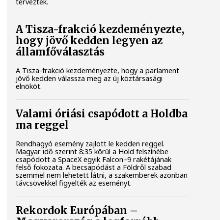
tervezték.
A Tisza-frakció kezdeményezte,
hogy jövő kedden legyen az
államfőválasztás
A Tisza-frakció kezdeményezte, hogy a parlament
jövő kedden válassza meg az új köztársasági
elnököt.
Valami óriási csapódott a Holdba
ma reggel
Rendhagyó esemény zajlott le kedden reggel.
Magyar idő szerint 8:35 körül a Hold felszínébe
csapódott a SpaceX egyik Falcon–9 rakétájának
felső fokozata. A becsapódást a Földről szabad
szemmel nem lehetett látni, a szakemberek azonban
távcsövekkel figyelték az eseményt.
Rekordok Európában –