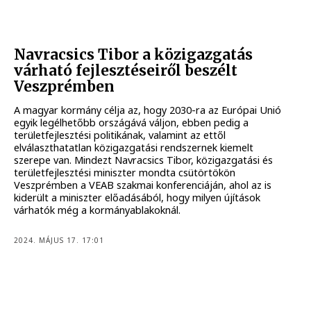
Navracsics Tibor a közigazgatás
várható fejlesztéseiről beszélt
Veszprémben
A magyar kormány célja az, hogy 2030-ra az Európai Unió
egyik legélhetőbb országává váljon, ebben pedig a
területfejlesztési politikának, valamint az ettől
elválaszthatatlan közigazgatási rendszernek kiemelt
szerepe van. Mindezt Navracsics Tibor, közigazgatási és
területfejlesztési miniszter mondta csütörtökön
Veszprémben a VEAB szakmai konferenciáján, ahol az is
kiderült a miniszter előadásából, hogy milyen újítások
várhatók még a kormányablakoknál.
2024. MÁJUS 17. 17:01