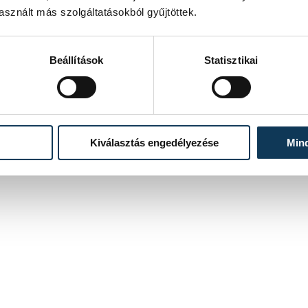
sznált más szolgáltatásokból gyűjtöttek.
Beállítások
Statisztikai
Kiválasztás engedélyezése
Min