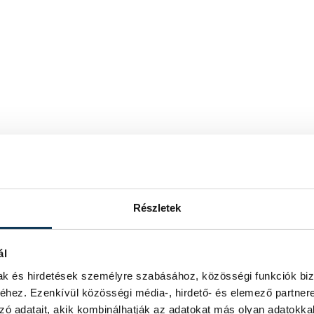
Részletek
ál
mak és hirdetések személyre szabásához, közösségi funkciók biz
hez. Ezenkívül közösségi média-, hirdető- és elemező partner
zó adatait, akik kombinálhatják az adatokat más olyan adatokka