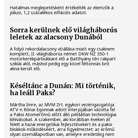
Hatalmas meglepetésként értékelték az elemzők a
júliusi, 1,2 százalékos inflációs adatot.
Sorra kerülnek elő világháborús
leletek az alacsony Dunából
A folyó rekordalacsony vízállása miatt egy csaknem
komplett, II. világháborús német DKW NZ 350-1
motorkerékpárbukkant elő a Batthyány téri rakpart
sziklái alól, máshol pedig egy közel féltonnás brit
akna került elő.
Késéltánc a Dunán: Mi történik,
ha leáll Paks?
Mártha Imre, az MVM Zrt. egykori vezérigazgatója
ATV-n Rónai Egonnak adott interjújában vázolta fel
a Paksi Atomerőmű előtt álló példátlan technológiai
kihívásokat. A szakember, aki korábban éveken át
felelt a hazai energetikai fejlesztésekért és a paksi
blokkok működéséért, arra figyelmeztet: az erőmű
olyan üzemállapotban van, amelyre eredetileg nem