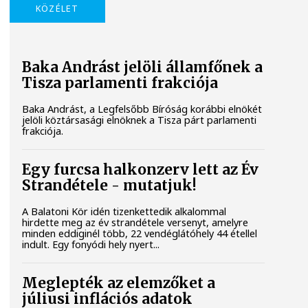
KÖZÉLET
Baka Andrást jelöli államfőnek a
Tisza parlamenti frakciója
Baka Andrást, a Legfelsőbb Bíróság korábbi elnökét
jelöli köztársasági elnöknek a Tisza párt parlamenti
frakciója.
Egy furcsa halkonzerv lett az Év
Strandétele - mutatjuk!
A Balatoni Kör idén tizenkettedik alkalommal
hirdette meg az év strandétele versenyt, amelyre
minden eddiginél több, 22 vendéglátóhely 44 étellel
indult. Egy fonyódi hely nyert...
Meglepték az elemzőket a
júliusi inflációs adatok