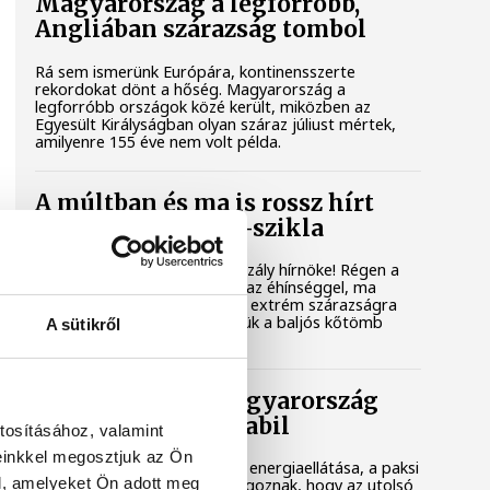
Magyarország a legforróbb,
Angliában szárazság tombol
Rá sem ismerünk Európára, kontinensszerte
rekordokat dönt a hőség. Magyarország a
legforróbb országok közé került, miközben az
Egyesült Királyságban olyan száraz júliust mértek,
amilyenre 155 éve nem volt példa.
A múltban és ma is rossz hírt
hoz a dunai Ínség-szikla
Újra kilátszik a Dunából az aszály hírnöke! Régen a
felbukkanása egyet jelentett az éhínséggel, ma
pedig a klímaváltozás okozta extrém szárazságra
hívja fel a figyelmet. Elmeséljük a baljós kőtömb
A sütikről
történetét.
Magyar Péter: Magyarország
energiaellátása stabil
tosításához, valamint
einkkel megosztjuk az Ön
Jelenleg stabil Magyarország energiaellátása, a paksi
l, amelyeket Ön adott meg
erőmű munkatársai azon dolgoznak, hogy az utolsó