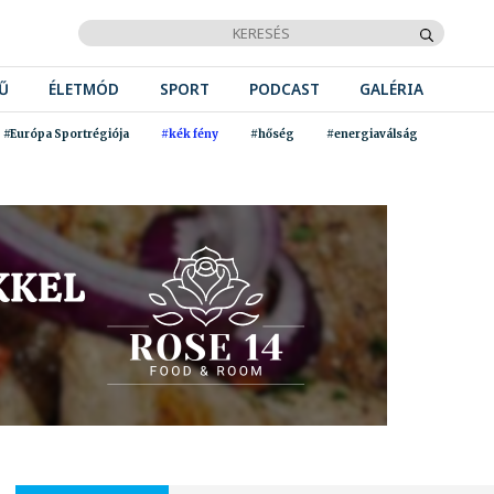
Ű
ÉLETMÓD
SPORT
PODCAST
GALÉRIA
#Európa Sportrégiója
#kék fény
#hőség
#energiaválság