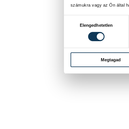
számukra vagy az Ön által ha
Hozzájárulás kiválasztása
Elengedhetetlen
Megtagad