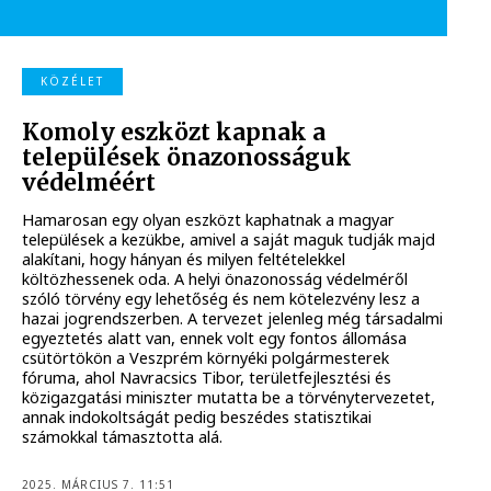
KÖZÉLET
Komoly eszközt kapnak a
települések önazonosságuk
védelméért
Hamarosan egy olyan eszközt kaphatnak a magyar
települések a kezükbe, amivel a saját maguk tudják majd
alakítani, hogy hányan és milyen feltételekkel
költözhessenek oda. A helyi önazonosság védelméről
szóló törvény egy lehetőség és nem kötelezvény lesz a
hazai jogrendszerben. A tervezet jelenleg még társadalmi
egyeztetés alatt van, ennek volt egy fontos állomása
csütörtökön a Veszprém környéki polgármesterek
fóruma, ahol Navracsics Tibor, területfejlesztési és
közigazgatási miniszter mutatta be a törvénytervezetet,
annak indokoltságát pedig beszédes statisztikai
számokkal támasztotta alá.
2025. MÁRCIUS 7. 11:51