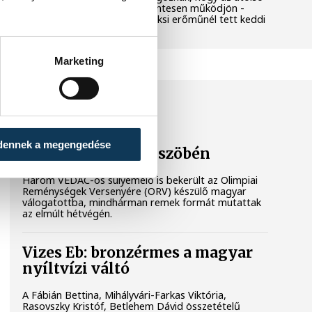
még termelő turbina hibamentesen működjön -
közölte a miniszterelnök a paksi erőműnél tett keddi
látogatása során.
Marketing
SPORT
dennek a megengedése
Súlyos sikerek küszöbén
Három VEDAC-os súlyemelő is bekerült az Olimpiai
Reménységek Versenyére (ORV) készülő magyar
válogatottba, mindhárman remek formát mutattak
az elmúlt hétvégén.
Vizes Eb: bronzérmes a magyar
nyíltvízi váltó
A Fábián Bettina, Mihályvári-Farkas Viktória,
Rasovszky Kristóf, Betlehem Dávid összetételű