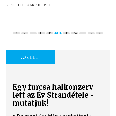
2010. FEBRUÁR 18. 0:01
...
310
311
312
313
314
...
KÖZÉLET
Egy furcsa halkonzerv
lett az Év Strandétele -
mutatjuk!