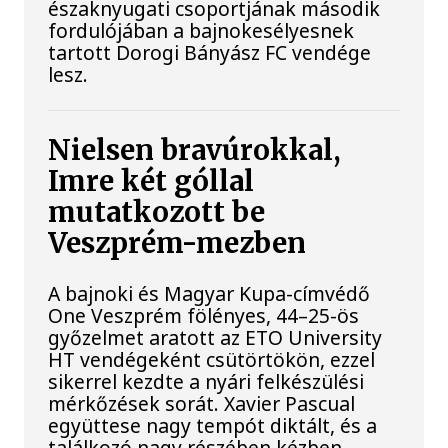
északnyugati csoportjának második
fordulójában a bajnokesélyesnek
tartott Dorogi Bányász FC vendége
lesz.
Nielsen bravúrokkal,
Imre két góllal
mutatkozott be
Veszprém-mezben
A bajnoki és Magyar Kupa-címvédő
One Veszprém fölényes, 44–25-ös
győzelmet aratott az ETO University
HT vendégeként csütörtökön, ezzel
sikerrel kezdte a nyári felkészülési
mérkőzések sorát. Xavier Pascual
együttese nagy tempót diktált, és a
találkozó nagy részében kézben