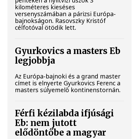
pénteken a nyíltvízi úszók 3
kilométeres kieséses
versenyszámában a párizsi Európa-
bajnokságon. Rasovszky Kristóf
célfotóval ötödik lett.
Gyurkovics a masters Eb
legjobbja
Az Európa-bajnoki és a grand master
címet is elnyerte Gyurkovics Ferenc a
masters súlyemelő kontinenstornán.
Férfi kézilabda ifjúsági
Eb: nem jutott
elődöntőbe a magyar