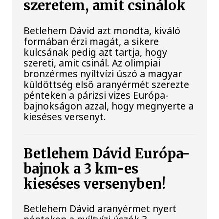
szeretem, amit csinálok
Betlehem Dávid azt mondta, kiváló
formában érzi magát, a sikere
kulcsának pedig azt tartja, hogy
szereti, amit csinál. Az olimpiai
bronzérmes nyíltvízi úszó a magyar
küldöttség első aranyérmét szerezte
pénteken a párizsi vizes Európa-
bajnokságon azzal, hogy megnyerte a
kieséses versenyt.
Betlehem Dávid Európa-
bajnok a 3 km-es
kieséses versenyben!
Betlehem Dávid aranyérmet nyert