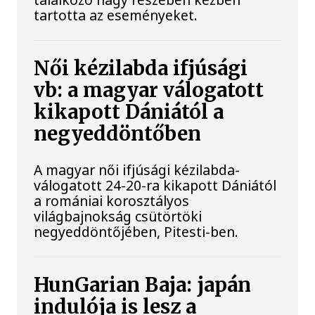
tartotta az eseményeket.
Női kézilabda ifjúsági
vb: a magyar válogatott
kikapott Dániától a
negyeddöntőben
A magyar női ifjúsági kézilabda-
válogatott 24-20-ra kikapott Dániától
a romániai korosztályos
világbajnokság csütörtöki
negyeddöntőjében, Pitesti-ben.
HunGarian Baja: japán
indulója is lesz a