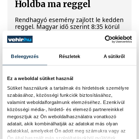
Holdba ma reggel
Rendhagyó esemény zajlott le kedden
reggel. Magyar idő szerint 8:35 körül
a Hold felszínébe csapódott a SpaceX
egyik Falcon–9 rakétájának felső
fokozata. A becsapódást a Földről
szabad szemmel nem lehetett látni, a
Beleegyezés
Részletek
A sütikről
szakemberek azonban távcsövekkel
figyelték az eseményt.
Ez a weboldal sütiket használ
Sütiket használunk a tartalmak és hirdetések személyre
Rekordok Európában –
szabásához, közösségi funkciók biztosításához,
Magyarország a
valamint weboldalforgalmunk elemzéséhez. Ezenkívül
legforróbb, Angliában
közösségi média-, hirdető- és elemező partnereinkkel
megosztjuk az Ön weboldalhasználatra vonatkozó
szárazság tombol
adatait, akik kombinálhatják az adatokat más olyan
adatokkal, amelyeket Ön adott meg számukra vagy az
Rá sem ismerünk Európára,
Ön által használt más szolgáltatásokból gyűjtöttek.