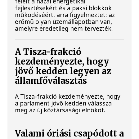
felelt a hazai energetikai
fejlesztésekért és a paksi blokkok
működéséért, arra figyelmeztet: az
erőmű olyan üzemállapotban van,
amelyre eredetileg nem tervezték.
A Tisza-frakció
kezdeményezte, hogy
jövő kedden legyen az
államfőválasztás
A Tisza-frakció kezdeményezte, hogy
a parlament jövő kedden válassza
meg az új köztársasági elnököt.
Valami óriási csapódott a