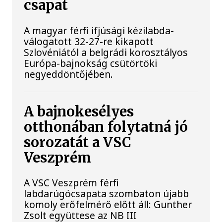
csapat
A magyar férfi ifjúsági kézilabda-
válogatott 32-27-re kikapott
Szlovéniától a belgrádi korosztályos
Európa-bajnokság csütörtöki
negyeddöntőjében.
A bajnokesélyes
otthonában folytatná jó
sorozatát a VSC
Veszprém
A VSC Veszprém férfi
labdarúgócsapata szombaton újabb
komoly erőfelmérő előtt áll: Gunther
Zsolt együttese az NB III