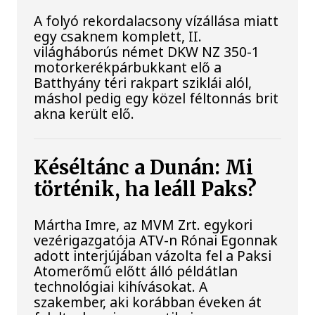
A folyó rekordalacsony vízállása miatt
egy csaknem komplett, II.
világháborús német DKW NZ 350-1
motorkerékpárbukkant elő a
Batthyány téri rakpart sziklái alól,
máshol pedig egy közel féltonnás brit
akna került elő.
Késéltánc a Dunán: Mi
történik, ha leáll Paks?
Mártha Imre, az MVM Zrt. egykori
vezérigazgatója ATV-n Rónai Egonnak
adott interjújában vázolta fel a Paksi
Atomerőmű előtt álló példátlan
technológiai kihívásokat. A
szakember, aki korábban éveken át