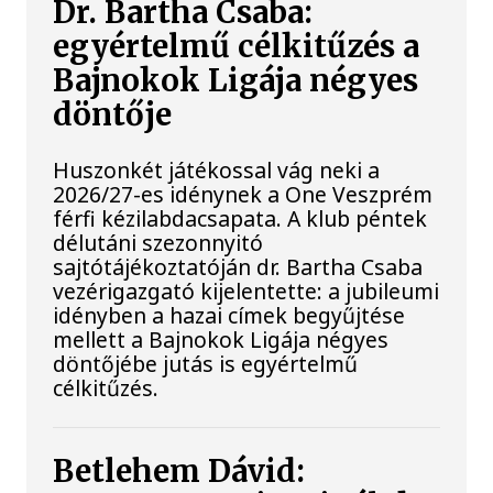
Dr. Bartha Csaba:
egyértelmű célkitűzés a
Bajnokok Ligája négyes
döntője
Huszonkét játékossal vág neki a
2026/27-es idénynek a One Veszprém
férfi kézilabdacsapata. A klub péntek
délutáni szezonnyitó
sajtótájékoztatóján dr. Bartha Csaba
vezérigazgató kijelentette: a jubileumi
idényben a hazai címek begyűjtése
mellett a Bajnokok Ligája négyes
döntőjébe jutás is egyértelmű
célkitűzés.
Betlehem Dávid: