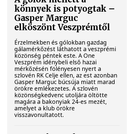
könnyek is potyogtak –
Gasper Marguc
elköszönt Veszprémtől
Érzelmekben és gólokban gazdag
gálamérkőzést láthatott a veszprémi
közönség péntek este. A One
Veszprém idénybeli első hazai
mérkőzésén fölényesen nyert a
szlovén RK Celje ellen, az est azonban
Gasper Marguc búcsúja miatt marad
örökre emlékezetes. A szlovén
közönségkedvenc utoljára öltötte
magára a bakonyiak 24-es mezét,
amelyet a klub örökre
visszavonultatott.