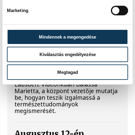
miniszterelnök a paksi erőműnél tett
keddi látogatása során.
Marketing
Játék közben fedezik fel
Mindennek a megengedése
a tudomány világát a
veszprémi gyerekek
Kiválasztás engedélyezése
Látványos kísérletek, kreatív
feladatok és sok-sok élmény várja a
Megtagad
gyerekeket a veszprémi Tinker
Labsben. Videónkban Balassa
Marietta, a központ vezetője mutatja
be, hogyan teszik izgalmassá a
természettudományok
megismerését.
Augusztus 12-én