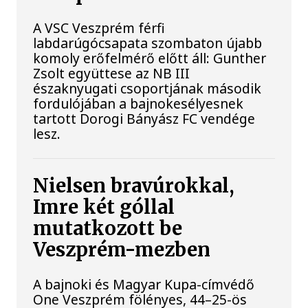
A VSC Veszprém férfi
labdarúgócsapata szombaton újabb
komoly erőfelmérő előtt áll: Gunther
Zsolt együttese az NB III
északnyugati csoportjának második
fordulójában a bajnokesélyesnek
tartott Dorogi Bányász FC vendége
lesz.
Nielsen bravúrokkal,
Imre két góllal
mutatkozott be
Veszprém-mezben
A bajnoki és Magyar Kupa-címvédő
One Veszprém fölényes, 44–25-ös