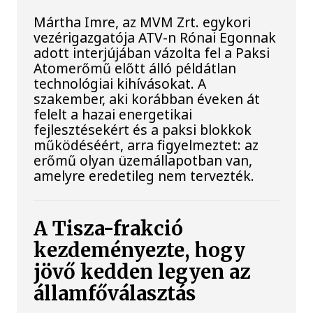
Mártha Imre, az MVM Zrt. egykori
vezérigazgatója ATV-n Rónai Egonnak
adott interjújában vázolta fel a Paksi
Atomerőmű előtt álló példátlan
technológiai kihívásokat. A
szakember, aki korábban éveken át
felelt a hazai energetikai
fejlesztésekért és a paksi blokkok
működéséért, arra figyelmeztet: az
erőmű olyan üzemállapotban van,
amelyre eredetileg nem tervezték.
A Tisza-frakció
kezdeményezte, hogy
jövő kedden legyen az
államfőválasztás