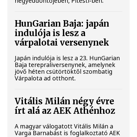
negyeddöntőjében, Pitesti-ben.
HunGarian Baja: japán
indulója is lesz a
várpalotai versenynek
Japán indulója is lesz a 23. HunGarian
Baja terepraliversenynek, amelynek
jövő héten csütörtöktől szombatig
Várpalota ad otthont.
Vitális Milán négy évre
írt alá az AEK Athénhoz
A magyar válogatott Vitális Milán a
Varga Barnabást is foglalkoztató AEK