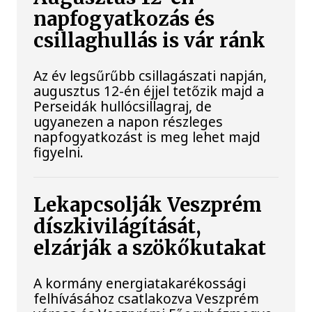
napfogyatkozás és
csillaghullás is vár ránk
Az év legsűrűbb csillagászati napján,
augusztus 12-én éjjel tetőzik majd a
Perseidák hullócsillagraj, de
ugyanezen a napon részleges
napfogyatkozást is meg lehet majd
figyelni.
Lekapcsolják Veszprém
díszkivilágítását,
elzárják a szökőkutakat
A kormány energiatakarékossági
felhívásához csatlakozva Veszprém