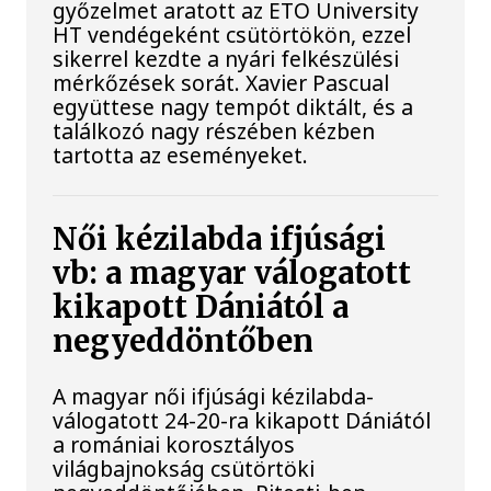
győzelmet aratott az ETO University
HT vendégeként csütörtökön, ezzel
sikerrel kezdte a nyári felkészülési
mérkőzések sorát. Xavier Pascual
együttese nagy tempót diktált, és a
találkozó nagy részében kézben
tartotta az eseményeket.
Női kézilabda ifjúsági
vb: a magyar válogatott
kikapott Dániától a
negyeddöntőben
A magyar női ifjúsági kézilabda-
válogatott 24-20-ra kikapott Dániától
a romániai korosztályos
világbajnokság csütörtöki