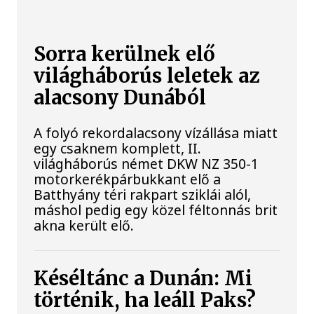
Sorra kerülnek elő
világháborús leletek az
alacsony Dunából
A folyó rekordalacsony vízállása miatt
egy csaknem komplett, II.
világháborús német DKW NZ 350-1
motorkerékpárbukkant elő a
Batthyány téri rakpart sziklái alól,
máshol pedig egy közel féltonnás brit
akna került elő.
Késéltánc a Dunán: Mi
történik, ha leáll Paks?