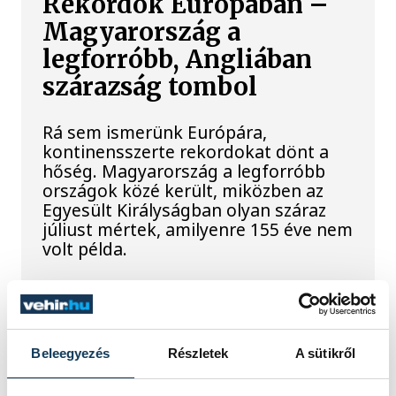
Rekordok Európában –
Magyarország a
legforróbb, Angliában
szárazság tombol
Rá sem ismerünk Európára,
kontinensszerte rekordokat dönt a
hőség. Magyarország a legforróbb
országok közé került, miközben az
Egyesült Királyságban olyan száraz
júliust mértek, amilyenre 155 éve nem
volt példa.
A múltban és ma is rossz
hírt hoz a dunai Ínség-
Beleegyezés
Részletek
A sütikről
szikla