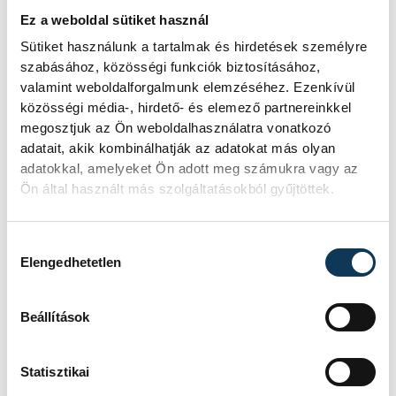
Újra kilátszik a Dunából az aszály
Ez a weboldal sütiket használ
hírnöke! Régen a felbukkanása egyet
Sütiket használunk a tartalmak és hirdetések személyre
jelentett az éhínséggel, ma pedig a
szabásához, közösségi funkciók biztosításához,
klímaváltozás okozta extrém
valamint weboldalforgalmunk elemzéséhez. Ezenkívül
szárazságra hívja fel a figyelmet.
közösségi média-, hirdető- és elemező partnereinkkel
Elmeséljük a baljós kőtömb
megosztjuk az Ön weboldalhasználatra vonatkozó
történetét.
adatait, akik kombinálhatják az adatokat más olyan
adatokkal, amelyeket Ön adott meg számukra vagy az
Ön által használt más szolgáltatásokból gyűjtöttek.
Magyar Péter:
Magyarország
Hozzájárulás kiválasztása
energiaellátása stabil
Elengedhetetlen
Jelenleg stabil Magyarország
Beállítások
energiaellátása, a paksi erőmű
munkatársai azon dolgoznak, hogy az
utolsó még termelő turbina
Statisztikai
hibamentesen működjön - közölte a