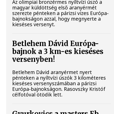
Az olimpiai bronzérmes nyíltvízi úszó a
magyar küldöttség első aranyérmét
szerezte pénteken a párizsi vizes Európa-
bajnokságon azzal, hogy megnyerte a
kieséses versenyt.
Betlehem Dávid Európa-
bajnok a 3 km-es kieséses
versenyben!
Betlehem Dávid aranyérmet nyert
pénteken a nyíltvízi úszók 3 kilométeres
kieséses versenyszámában a párizsi
Európa-bajnokságon. Rasovszky Kristóf
célfotóval ötödik lett.
Gyurkovics a masters Eb