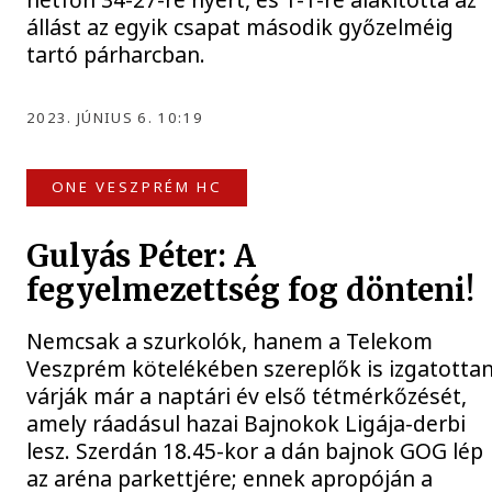
állást az egyik csapat második győzelméig
tartó párharcban.
2023. JÚNIUS 6. 10:19
ONE VESZPRÉM HC
Gulyás Péter: A
fegyelmezettség fog dönteni!
Nemcsak a szurkolók, hanem a Telekom
Veszprém kötelékében szereplők is izgatotta
várják már a naptári év első tétmérkőzését,
amely ráadásul hazai Bajnokok Ligája-derbi
lesz. Szerdán 18.45-kor a dán bajnok GOG lép
az aréna parkettjére; ennek apropóján a