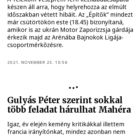
készen áll arra, hogy helyrehozza az elmúlt
időszakban vétett hibáit. Az „Építők” mindezt
már csütörtökön este (18.45) bizonyítaná,
amikor is az ukrán Motor Zaporizzsja gárdája
érkezik majd az Arénába Bajnokok Ligája-
csoportmérkőzésre.
2021. NOVEMBER 23. 10:56
Gulyás Péter szerint sokkal
több feladat hárulhat Mahéra
Igaz, év elején kemény kritikákkal illettem
francia irányítónkat, mindez azonban nem