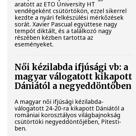
aratott az ETO University HT
vendégeként csütörtökön, ezzel sikerrel
kezdte a nyári felkészülési mérkőzések
sorát. Xavier Pascual együttese nagy
tempót diktált, és a találkozó nagy
részében kézben tartotta az
eseményeket.
Női kézilabda ifjúsági vb: a
magyar válogatott kikapott
Dániától a negyeddöntőben
A magyar női ifjúsági kézilabda-
válogatott 24-20-ra kikapott Dániától a
romániai korosztályos világbajnokság
csütörtöki negyeddöntőjében, Pitesti-
ben.