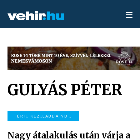
GULYÁS PÉTER
FÉRFI KÉZILABDA NB I
Nagy átalakulás után várja a