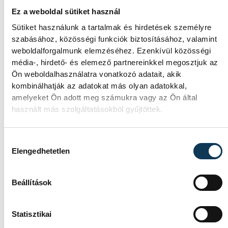
mutatjuk!
Ez a weboldal sütiket használ
A Balatoni Kör idén tizenkettedik
Sütiket használunk a tartalmak és hirdetések személyre
alkalommal hirdette meg az év
szabásához, közösségi funkciók biztosításához, valamint
strandétele versenyt, amelyre minden
weboldalforgalmunk elemzéséhez. Ezenkívül közösségi
eddiginél több, 22 vendéglátóhely 44
média-, hirdető- és elemező partnereinkkel megosztjuk az
étellel indult. Egy fonyódi hely nyert...
Ön weboldalhasználatra vonatkozó adatait, akik
kombinálhatják az adatokat más olyan adatokkal,
amelyeket Ön adott meg számukra vagy az Ön által
Meglepték az elemzőket a
használt más szolgáltatásokból gyűjtöttek.
júliusi inflációs adatok
Hozzájárulás kiválasztása
Hatalmas meglepetésként értékelték az
Elengedhetetlen
elemzők a júliusi, 1,2 százalékos inflációs
adatot.
Beállítások
Sorra kerülnek elő
Statisztikai