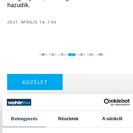
hazudik.
2021. ÁPRILIS 14. 7:03
1
2
3
KÖZÉLET
Egy furcsa halkonzerv lett
Beleegyezés
Részletek
A sütikről
az Év Strandétele -