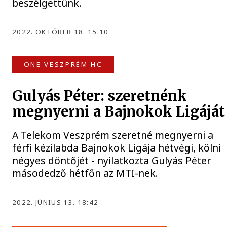
beszélgettünk.
2022. OKTÓBER 18. 15:10
ONE VESZPRÉM HC
Gulyás Péter: szeretnénk
megnyerni a Bajnokok Ligáját
A Telekom Veszprém szeretné megnyerni a
férfi kézilabda Bajnokok Ligája hétvégi, kölni
négyes döntőjét - nyilatkozta Gulyás Péter
másodedző hétfőn az MTI-nek.
2022. JÚNIUS 13. 18:42