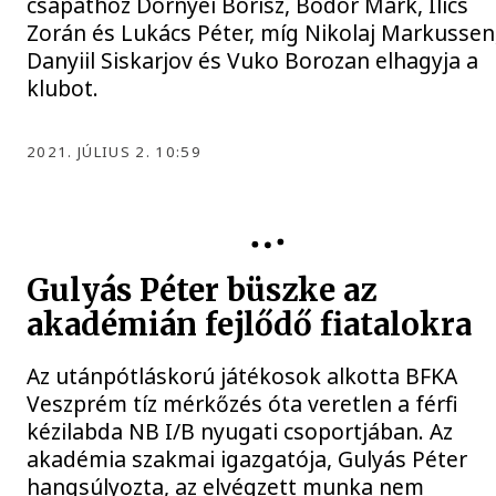
csapathoz Dörnyei Borisz, Bodor Márk, Ilics
Zorán és Lukács Péter, míg Nikolaj Markussen
Danyiil Siskarjov és Vuko Borozan elhagyja a
klubot.
2021. JÚLIUS 2. 10:59
Gulyás Péter büszke az
akadémián fejlődő fiatalokra
Az utánpótláskorú játékosok alkotta BFKA
Veszprém tíz mérkőzés óta veretlen a férfi
kézilabda NB I/B nyugati csoportjában. Az
akadémia szakmai igazgatója, Gulyás Péter
hangsúlyozta, az elvégzett munka nem