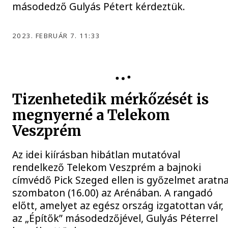
másodedző Gulyás Pétert kérdeztük.
2023. FEBRUÁR 7. 11:33
ONE VESZPRÉM HC
Tizenhetedik mérkőzését is
megnyerné a Telekom
Veszprém
Az idei kiírásban hibátlan mutatóval
rendelkező Telekom Veszprém a bajnoki
címvédő Pick Szeged ellen is győzelmet aratn
szombaton (16.00) az Arénában. A rangadó
előtt, amelyet az egész ország izgatottan vár,
az „Építők” másodedzőjével, Gulyás Péterrel