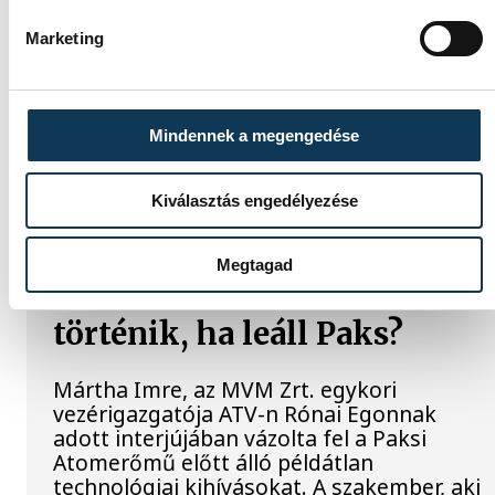
világháborús leletek az
alacsony Dunából
Marketing
A folyó rekordalacsony vízállása miatt egy
csaknem komplett, II. világháborús
Mindennek a megengedése
német DKW NZ 350-1
motorkerékpárbukkant elő a Batthyány
téri rakpart sziklái alól, máshol pedig egy
Kiválasztás engedélyezése
közel féltonnás brit akna került elő.
Megtagad
Késéltánc a Dunán: Mi
történik, ha leáll Paks?
Mártha Imre, az MVM Zrt. egykori
vezérigazgatója ATV-n Rónai Egonnak
adott interjújában vázolta fel a Paksi
Atomerőmű előtt álló példátlan
technológiai kihívásokat. A szakember, aki