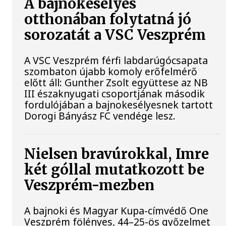
A bajnokesélyes
otthonában folytatná jó
sorozatát a VSC Veszprém
A VSC Veszprém férfi labdarúgócsapata
szombaton újabb komoly erőfelmérő
előtt áll: Gunther Zsolt együttese az NB
III északnyugati csoportjának második
fordulójában a bajnokesélyesnek tartott
Dorogi Bányász FC vendége lesz.
Nielsen bravúrokkal, Imre
két góllal mutatkozott be
Veszprém-mezben
A bajnoki és Magyar Kupa-címvédő One
Veszprém fölényes, 44–25-ös győzelmet