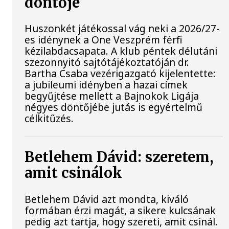
döntője
Huszonkét játékossal vág neki a 2026/27-
es idénynek a One Veszprém férfi
kézilabdacsapata. A klub péntek délutáni
szezonnyitó sajtótájékoztatóján dr.
Bartha Csaba vezérigazgató kijelentette:
a jubileumi idényben a hazai címek
begyűjtése mellett a Bajnokok Ligája
négyes döntőjébe jutás is egyértelmű
célkitűzés.
Betlehem Dávid: szeretem,
amit csinálok
Betlehem Dávid azt mondta, kiváló
formában érzi magát, a sikere kulcsának
pedig azt tartja, hogy szereti, amit csinál.