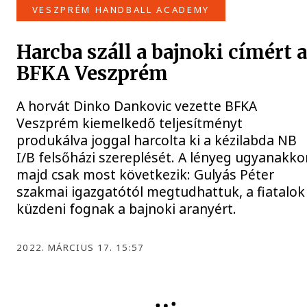
VESZPRÉM HANDBALL ACADEMY
Harcba száll a bajnoki címért 
BFKA Veszprém
A horvát Dinko Dankovic vezette BFKA
Veszprém kiemelkedő teljesítményt
produkálva joggal harcolta ki a kézilabda NB
I/B felsőházi szereplését. A lényeg ugyanakko
majd csak most következik: Gulyás Péter
szakmai igazgatótól megtudhattuk, a fiatalok
küzdeni fognak a bajnoki aranyért.
2022. MÁRCIUS 17. 15:57
DIÁKOLIMPIA