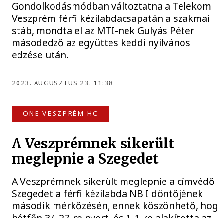
Gondolkodásmódban változtatna a Telekom
Veszprém férfi kézilabdacsapatán a szakmai
stáb, mondta el az MTI-nek Gulyás Péter
másodedző az együttes keddi nyilvános
edzése után.
2023. AUGUSZTUS 23. 11:38
ONE VESZPRÉM HC
A Veszprémnek sikerült
meglepnie a Szegedet
A Veszprémnek sikerült meglepnie a címvédő
Szegedet a férfi kézilabda NB I döntőjének
második mérkőzésén, ennek köszönhető, hog
hétfőn 34-27-re nyert, és 1-1-re alakította az