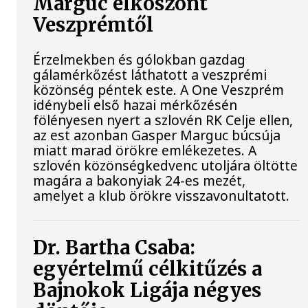
Marguc elköszönt
Veszprémtől
Érzelmekben és gólokban gazdag
gálamérkőzést láthatott a veszprémi
közönség péntek este. A One Veszprém
idénybeli első hazai mérkőzésén
fölényesen nyert a szlovén RK Celje ellen,
az est azonban Gasper Marguc búcsúja
miatt marad örökre emlékezetes. A
szlovén közönségkedvenc utoljára öltötte
magára a bakonyiak 24-es mezét,
amelyet a klub örökre visszavonultatott.
Dr. Bartha Csaba:
egyértelmű célkitűzés a
Bajnokok Ligája négyes