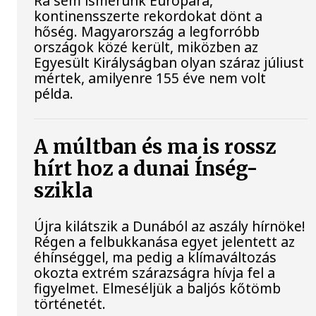
Rá sem ismerünk Európára,
kontinensszerte rekordokat dönt a
hőség. Magyarország a legforróbb
országok közé került, miközben az
Egyesült Királyságban olyan száraz júliust
mértek, amilyenre 155 éve nem volt
példa.
A múltban és ma is rossz
hírt hoz a dunai Ínség-
szikla
Újra kilátszik a Dunából az aszály hírnöke!
Régen a felbukkanása egyet jelentett az
éhínséggel, ma pedig a klímaváltozás
okozta extrém szárazságra hívja fel a
figyelmet. Elmeséljük a baljós kőtömb
történetét.