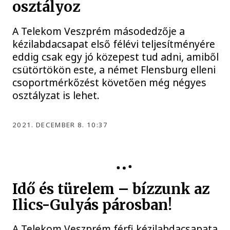
osztályoz
A Telekom Veszprém másodedzője a
kézilabdacsapat első félévi teljesítményére
eddig csak egy jó közepest tud adni, amiből
csütörtökön este, a német Flensburg elleni
csoportmérkőzést követően még négyes
osztályzat is lehet.
2021. DECEMBER 8. 10:37
Idő és türelem – bízzunk az
Ilics-Gulyás párosban!
A Telekom Veszprém férfi kézilabdacsapata