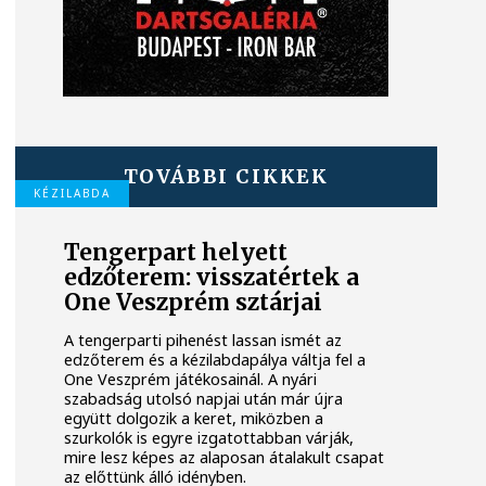
TOVÁBBI CIKKEK
KÉZILABDA
Tengerpart helyett
edzőterem: visszatértek a
One Veszprém sztárjai
A tengerparti pihenést lassan ismét az
edzőterem és a kézilabdapálya váltja fel a
One Veszprém játékosainál. A nyári
szabadság utolsó napjai után már újra
együtt dolgozik a keret, miközben a
szurkolók is egyre izgatottabban várják,
mire lesz képes az alaposan átalakult csapat
az előttünk álló idényben.