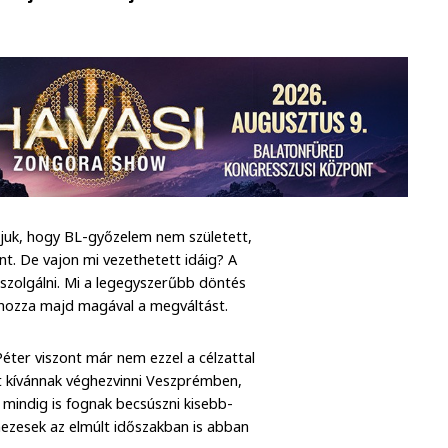
tjuk, hogy BL-győzelem nem született,
t. De vajon mi vezethetett idáig? A
l szolgálni. Mi a legegyszerűbb döntés
elhozza majd magával a megváltást.
Péter viszont már nem ezzel a célzattal
et kívánnak véghezvinni Veszprémben,
, mindig is fognak becsúszni kisebb-
ezesek az elmúlt időszakban is abban