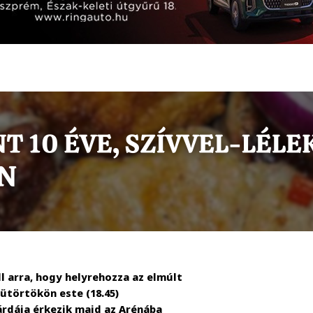
l arra, hogy helyrehozza az elmúlt
ütörtökön este (18.45)
árdája érkezik majd az Arénába