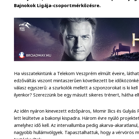
Bajnokok Ligája-csoportmérkőzésre.
Ha visszatekintünk a Telekom Veszprém elmúlt éveire, látha
edzőváltás viszont mintaszerűen következett be időközönkén
válasz egyszerű: a szurkolók mellett a szponzorokat is ki kel
ilyenkor? Szerezzünk be egy másutt sikeres trénert, hátha 
Az idén nyáron kinevezett edzőpáros, Momir Ilics és Gulyás 
lett leültetve a bakonyi kispadra. Három évre nyúló projekt
amelyhez idő kell. Az intervallumba pedig akarva-akaratlanul
nagyobb hullámvölgyek. Tapasztalhattuk, hogy a vérvörös m