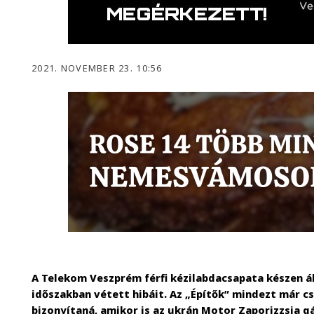
2021. NOVEMBER 23. 10:56
A Telekom Veszprém férfi kézilabdacsapata készen ál
időszakban vétett hibáit. Az „Építők” mindezt már cs
bizonyítaná, amikor is az ukrán Motor Zaporizzsja g