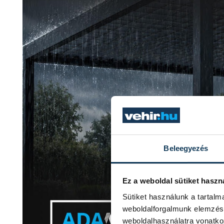
Beleegyezés
Ez a weboldal sütiket haszn
Sütiket használunk a tartal
weboldalforgalmunk elemzésé
weboldalhasználatra vonatko