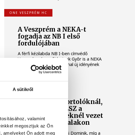
ONE VESZPRÉM HC
A Veszprém a NEKA-t
fogadja az NB I első
fordulójában
A férfi kézilabda NB I-ben címvédő
Veszprém, és a női bajnok Győr is a NEKA
csapatát fogadja az élvonal új idényének
első fordulójában.
KÖZÖSSÉGI MÉDIA
A sütikről
Szoboszlai a sportolóknál,
az FTC és az MLSZ a
sportszervezeteknél vezet
tosításához, valamint
a közösségi oldalakon
einkkel megosztjuk az Ön
A sportolóknál Szoboszlai Dominik, míg a
l, amelyeket Ön adott meg