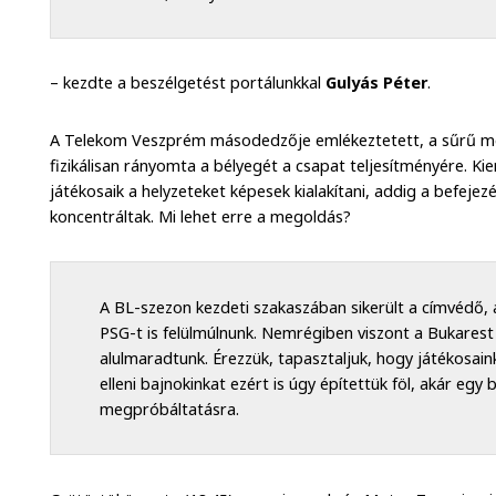
– kezdte a beszélgetést portálunkkal
Gulyás Péter
.
A Telekom Veszprém másodedzője emlékeztetett, a sűrű m
fizikálisan rányomta a bélyegét a csapat teljesítményére. Kie
játékosaik a helyzeteket képesek kialakítani, addig a befeje
koncentráltak. Mi lehet erre a megoldás?
A BL-szezon kezdeti szakaszában sikerült a címvédő, 
PSG-t is felülmúlnunk. Nemrégiben viszont a Bukarest
alulmaradtunk. Érezzük, tapasztaljuk, hogy játékosain
elleni bajnokinkat ezért is úgy építettük föl, akár egy
megpróbáltatásra.