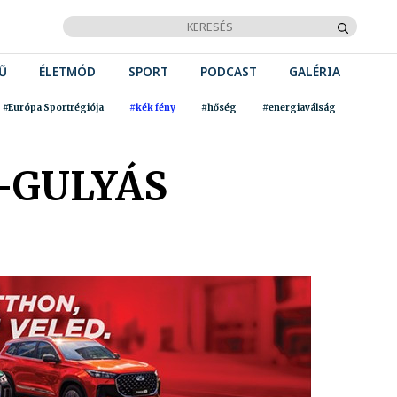
Ű
ÉLETMÓD
SPORT
PODCAST
GALÉRIA
#Európa Sportrégiója
#kék fény
#hőség
#energiaválság
S-GULYÁS