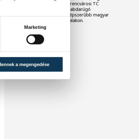
sportszervezeteknél a Ferencvárosi TC
futballklub és a Magyar Labdarúgó
Szövetség (MLSZ) a legnépszerűbb magyar
szereplő a közösségi oldalakon.
Marketing
dennek a megengedése