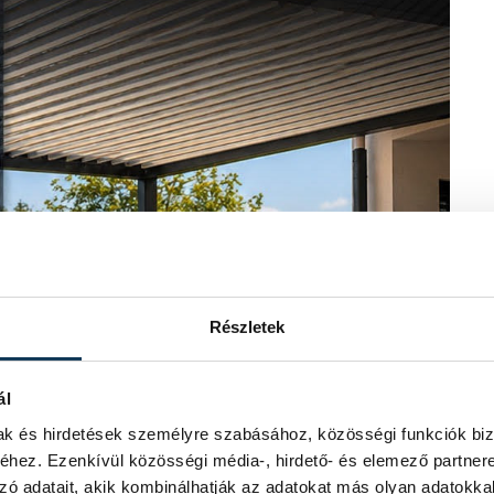
Részletek
ál
mak és hirdetések személyre szabásához, közösségi funkciók biz
hez. Ezenkívül közösségi média-, hirdető- és elemező partner
zó adatait, akik kombinálhatják az adatokat más olyan adatokka