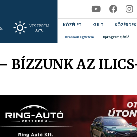
KÖZÉLET
KULT
KÖZÉRDEK
VESZPRÉM
6.
32°C
#Pannon Egyetem
#programajánló
– BÍZZUNK AZ ILIC