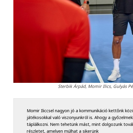
Sterbik Árpád, Momir Ilics, Gulyás Pé
Momir Iliccsel nagyon jó a kommunikáció kettőnk kö
játékosokkal való viszonyunkról is. Ahogy a győzelmek
táplálkozni. Nem tehetünk mást, mint dolgozunk tov
részletet, amelyen múlhat a sikerünk