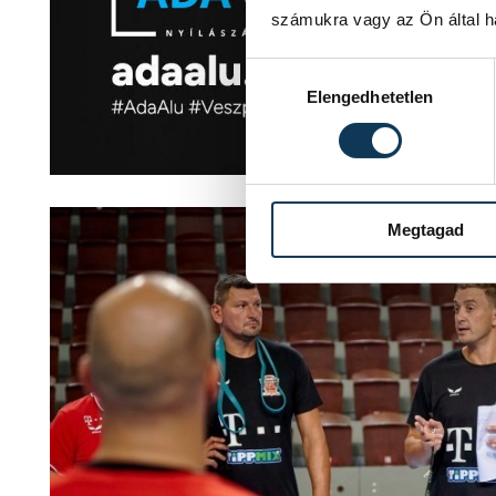
számukra vagy az Ön által ha
Hozzájárulás kiválasztása
Elengedhetetlen
Megtagad