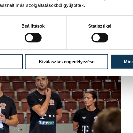
sznált más szolgáltatásokból gyűjtöttek.
Beállítások
Statisztikai
Kiválasztás engedélyezése
Min