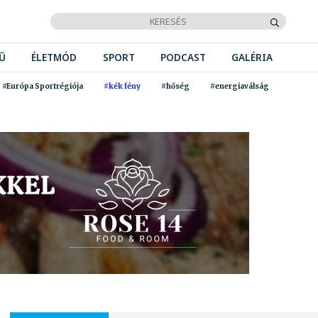
Ű
ÉLETMÓD
SPORT
PODCAST
GALÉRIA
#Európa Sportrégiója
#kék fény
#hőség
#energiaválság