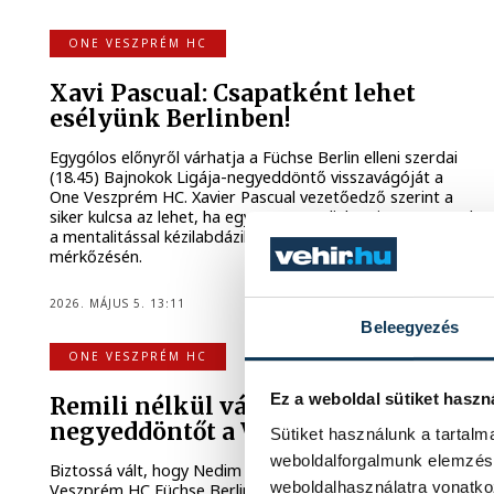
ONE VESZPRÉM HC
Xavi Pascual: Csapatként lehet
esélyünk Berlinben!
Egygólos előnyről várhatja a Füchse Berlin elleni szerdai
(18.45) Bajnokok Ligája-negyeddöntő visszavágóját a
One Veszprém HC. Xavier Pascual vezetőedző szerint a
siker kulcsa az lehet, ha együttese Berlinben is ugyanazzal
a mentalitással kézilabdázik, mint a párharc első
mérkőzésén.
2026. MÁJUS 5. 13:11
Beleegyezés
ONE VESZPRÉM HC
Ez a weboldal sütiket haszn
Remili nélkül várja a BL-
negyeddöntőt a Veszprém
Sütiket használunk a tartal
weboldalforgalmunk elemzésé
Biztossá vált, hogy Nedim Remili nem lép pályára a One
weboldalhasználatra vonatko
Veszprém HC Füchse Berlin elleni Bajnokok Ligája-