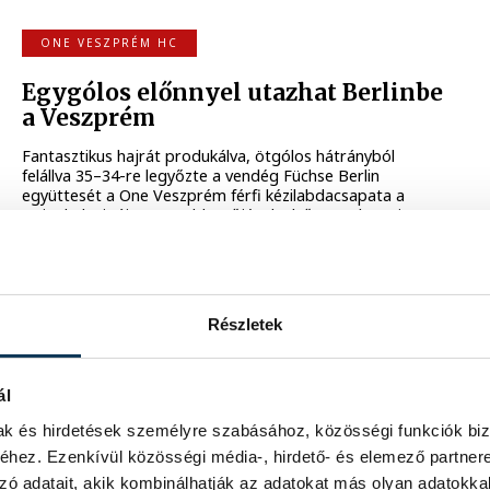
ONE VESZPRÉM HC
Egygólos előnnyel utazhat Berlinbe
a Veszprém
Fantasztikus hajrát produkálva, ötgólos hátrányból
felállva 35–34-re legyőzte a vendég Füchse Berlin
együttesét a One Veszprém férfi kézilabdacsapata a
Bajnokok Ligája negyeddöntőjének első, szerda esti
mérkőzésén.
2026. ÁPRILIS 30. 20:19
Részletek
FÉRFI KÉZILABDA BL
ál
Hétgólos hátrányban a Szeged a BL-
negyeddöntőben
mak és hirdetések személyre szabásához, közösségi funkciók biz
hez. Ezenkívül közösségi média-, hirdető- és elemező partner
A Szeged 35-28-ra kikapott a címvédő német SC
zó adatait, akik kombinálhatják az adatokat más olyan adatokka
Magdeburgtól a férfi kézilabda Bajnokok Ligája