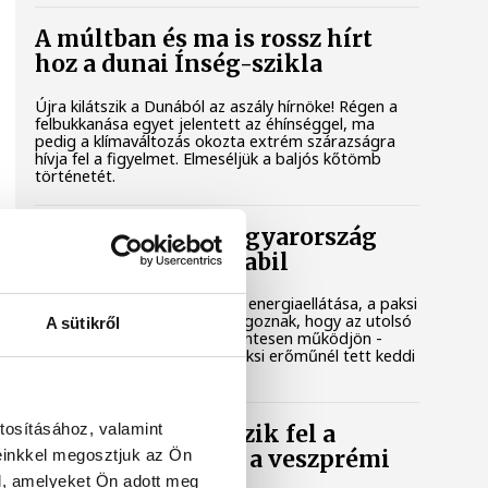
A múltban és ma is rossz hírt
hoz a dunai Ínség-szikla
Újra kilátszik a Dunából az aszály hírnöke! Régen a
felbukkanása egyet jelentett az éhínséggel, ma
pedig a klímaváltozás okozta extrém szárazságra
hívja fel a figyelmet. Elmeséljük a baljós kőtömb
történetét.
Magyar Péter: Magyarország
energiaellátása stabil
Jelenleg stabil Magyarország energiaellátása, a paksi
erőmű munkatársai azon dolgoznak, hogy az utolsó
A sütikről
még termelő turbina hibamentesen működjön -
közölte a miniszterelnök a paksi erőműnél tett keddi
látogatása során.
tosításához, valamint
Játék közben fedezik fel a
einkkel megosztjuk az Ön
tudomány világát a veszprémi
gyerekek
l, amelyeket Ön adott meg