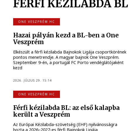
FÉRFI KÉZILABDA BL
ONE VESZPRÉM HC
Hazai pályán kezd a BL-ben a One
Veszprém
Elkészült a férfi kézilabda Bajnokok Ligája csoportkörének
pontos menetrendje. A magyar bajnok One Veszprém.
Szeptember 9-én, a portugál FC Porto vendéglátójaként
kezd
2026. JÚLIUS 29. 15:14
ONE VESZPRÉM HC
Férfi kézilabda BL: az első kalapba
került a Veszprém
Az Európai Kézilabda-szövetség (EHF) nyilvánosságra
hozta a 2026–2027-es férfi Bajnokok Ligája