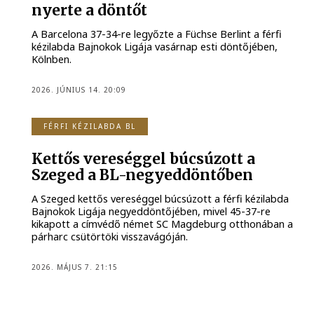
nyerte a döntőt
A Barcelona 37-34-re legyőzte a Füchse Berlint a férfi
kézilabda Bajnokok Ligája vasárnap esti döntőjében,
Kölnben.
2026. JÚNIUS 14. 20:09
FÉRFI KÉZILABDA BL
Kettős vereséggel búcsúzott a
Szeged a BL-negyeddöntőben
A Szeged kettős vereséggel búcsúzott a férfi kézilabda
Bajnokok Ligája negyeddöntőjében, mivel 45-37-re
kikapott a címvédő német SC Magdeburg otthonában a
párharc csütörtöki visszavágóján.
2026. MÁJUS 7. 21:15