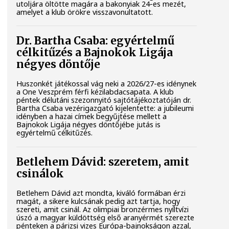
utoljára öltötte magára a bakonyiak 24-es mezét,
amelyet a klub örökre visszavonultatott.
Dr. Bartha Csaba: egyértelmű
célkitűzés a Bajnokok Ligája
négyes döntője
Huszonkét játékossal vág neki a 2026/27-es idénynek
a One Veszprém férfi kézilabdacsapata. A klub
péntek délutáni szezonnyitó sajtótájékoztatóján dr.
Bartha Csaba vezérigazgató kijelentette: a jubileumi
idényben a hazai címek begyűjtése mellett a
Bajnokok Ligája négyes döntőjébe jutás is
egyértelmű célkitűzés.
Betlehem Dávid: szeretem, amit
csinálok
Betlehem Dávid azt mondta, kiváló formában érzi
magát, a sikere kulcsának pedig azt tartja, hogy
szereti, amit csinál. Az olimpiai bronzérmes nyíltvízi
úszó a magyar küldöttség első aranyérmét szerezte
pénteken a párizsi vizes Európa-bajnokságon azzal,