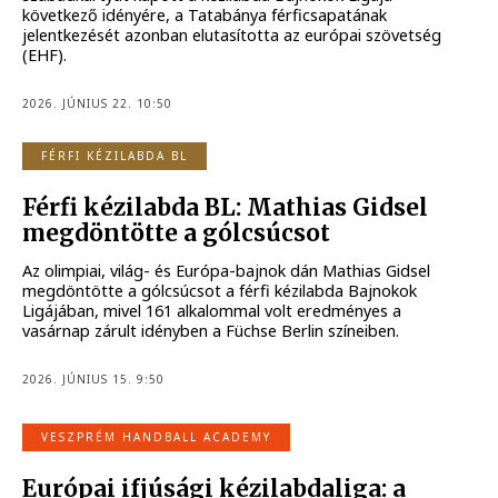
következő idényére, a Tatabánya férficsapatának
jelentkezését azonban elutasította az európai szövetség
(EHF).
2026. JÚNIUS 22. 10:50
FÉRFI KÉZILABDA BL
Férfi kézilabda BL: Mathias Gidsel
megdöntötte a gólcsúcsot
Az olimpiai, világ- és Európa-bajnok dán Mathias Gidsel
megdöntötte a gólcsúcsot a férfi kézilabda Bajnokok
Ligájában, mivel 161 alkalommal volt eredményes a
vasárnap zárult idényben a Füchse Berlin színeiben.
2026. JÚNIUS 15. 9:50
VESZPRÉM HANDBALL ACADEMY
Európai ifjúsági kézilabdaliga: a