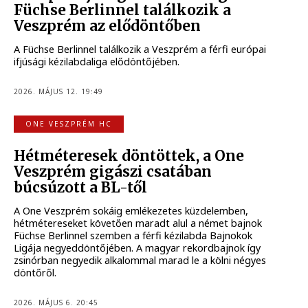
Füchse Berlinnel találkozik a
Veszprém az elődöntőben
A Füchse Berlinnel találkozik a Veszprém a férfi európai
ifjúsági kézilabdaliga elődöntőjében.
2026. MÁJUS 12. 19:49
ONE VESZPRÉM HC
Hétméteresek döntöttek, a One
Veszprém gigászi csatában
búcsúzott a BL-től
A One Veszprém sokáig emlékezetes küzdelemben,
hétmétereseket követően maradt alul a német bajnok
Füchse Berlinnel szemben a férfi kézilabda Bajnokok
Ligája negyeddöntőjében. A magyar rekordbajnok így
zsinórban negyedik alkalommal marad le a kölni négyes
döntőről.
2026. MÁJUS 6. 20:45