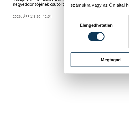
negyeddöntőjének csütörtök esti, hazai első mérkőzésén.
számukra vagy az Ön által ha
2026. ÁPRILIS 30. 12:31
Hozzájárulás kiválasztása
Elengedhetetlen
1
2
3
4
Megtagad