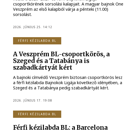
csoportkörének sorsolási kalapjait. A magyar bajnok One
Veszprém az első kalapból várja a pénteki (11.00)
sorsolást.
2026. JÚNIUS 25. 14:12
FÉRFI KÉZILABDA BL
A Veszprém BL-csoportkörös, a
Szeged és a Tatabánya is
szabadkártyát kért
A bajnoki címvédő Veszprém biztosan csoportkörös lesz
a férfi kézilabda Bajnokok Ligája következő idényében, a
Szeged és a Tatabánya pedig szabadkártyát kért.
2026. JÚNIUS 17. 19:08
FÉRFI KÉZILABDA BL
Férfi kézilabda BL: a Barcelona