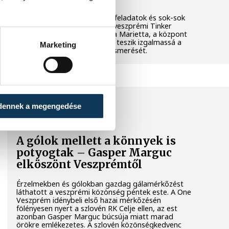
Látványos kísérletek, kreatív feladatok és sok-sok
élmény várja a gyerekeket a veszprémi Tinker
Labsben. Videónkban Balassa Marietta, a központ
vezetője mutatja be, hogyan teszik izgalmassá a
Marketing
természettudományok megismerését.
SPORT
dennek a megengedése
A gólok mellett a könnyek is
potyogtak – Gasper Marguc
elköszönt Veszprémtől
Érzelmekben és gólokban gazdag gálamérkőzést
láthatott a veszprémi közönség péntek este. A One
Veszprém idénybeli első hazai mérkőzésén
fölényesen nyert a szlovén RK Celje ellen, az est
azonban Gasper Marguc búcsúja miatt marad
örökre emlékezetes. A szlovén közönségkedvenc