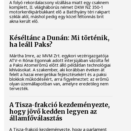
A folyó rekordalacsony vízállása miatt egy csaknem
komplett, II. világháborús német DKW NZ 350-1
motorkerékpárbukkant elő a Batthyány téri rakpart
sziklái alól, máshol pedig egy közel féltonnás brit
akna került elő.
Késéltánc a Dunán: Mi történik,
ha leáll Paks?
Mártha Imre, az MVM Zrt. egykori vezérigazgatója
ATV-n Rónai Egonnak adott interjújában vázolta fel
a Paksi Atomerőmű előtt álló példátlan technológiai
kihívásokat. A szakember, aki korábban éveken át
felelt a hazai energetikai fejlesztésekért és a paksi
blokkok működéséért, arra figyelmeztet: az erőmű
olyan üzemállapotban van, amelyre eredetileg nem
tervezték.
A Tisza-frakció kezdeményezte,
hogy jövő kedden legyen az
államfőválasztás
A Tisza-frakció kezdeményezte, hogy a parlament