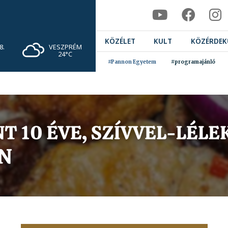
KÖZÉLET
KULT
KÖZÉRDEK
VESZPRÉM
8.
24°C
#Pannon Egyetem
#programajánló