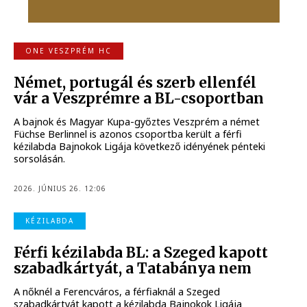
ONE VESZPRÉM HC
Német, portugál és szerb ellenfél
vár a Veszprémre a BL-csoportban
A bajnok és Magyar Kupa-győztes Veszprém a német
Füchse Berlinnel is azonos csoportba került a férfi
kézilabda Bajnokok Ligája következő idényének pénteki
sorsolásán.
2026. JÚNIUS 26. 12:06
KÉZILABDA
Férfi kézilabda BL: a Szeged kapott
szabadkártyát, a Tatabánya nem
A nőknél a Ferencváros, a férfiaknál a Szeged
szabadkártyát kapott a kézilabda Bajnokok Ligája