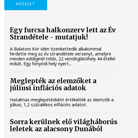
KÖZÉLET
Egy furcsa halkonzerv lett az Év
Strandétele - mutatjuk!
A Balatoni Kör idén tizenkettedik alkalommal
hirdette meg az év strandétele versenyt, amelyre
minden eddiginél több, 22 vendéglátóhely 44 étellel
indult. Egy fonyódi hely nyert...
Meglepték az elemzőket a
júliusi inflációs adatok
Hatalmas meglepetésként értékelték az elemzők a
júliusi, 1,2 százalékos inflációs adatot.
Sorra kerülnek elő világháborús
leletek az alacsony Dunából