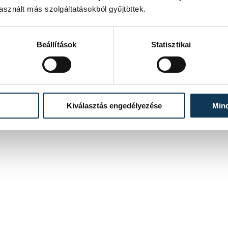
negyeddöntőjének szerdai első mérkőzésén.
sznált más szolgáltatásokból gyűjtöttek.
2026. ÁPRILIS 29. 21:04
Beállítások
Statisztikai
5
...
Kiválasztás engedélyezése
Min