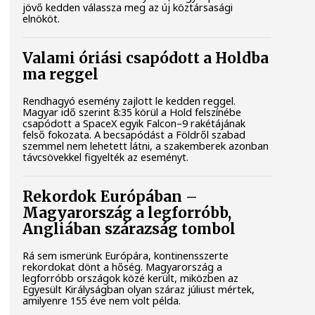
jövő kedden válassza meg az új köztársasági
elnököt.
Valami óriási csapódott a Holdba
ma reggel
Rendhagyó esemény zajlott le kedden reggel.
Magyar idő szerint 8:35 körül a Hold felszínébe
csapódott a SpaceX egyik Falcon–9 rakétájának
felső fokozata. A becsapódást a Földről szabad
szemmel nem lehetett látni, a szakemberek azonban
távcsövekkel figyelték az eseményt.
Rekordok Európában –
Magyarország a legforróbb,
Angliában szárazság tombol
Rá sem ismerünk Európára, kontinensszerte
rekordokat dönt a hőség. Magyarország a
legforróbb országok közé került, miközben az
Egyesült Királyságban olyan száraz júliust mértek,
amilyenre 155 éve nem volt példa.