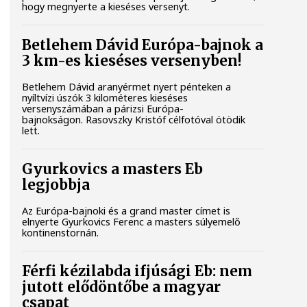
hogy megnyerte a kieséses versenyt.
Betlehem Dávid Európa-bajnok a
3 km-es kieséses versenyben!
Betlehem Dávid aranyérmet nyert pénteken a
nyíltvízi úszók 3 kilométeres kieséses
versenyszámában a párizsi Európa-
bajnokságon. Rasovszky Kristóf célfotóval ötödik
lett.
Gyurkovics a masters Eb
legjobbja
Az Európa-bajnoki és a grand master címet is
elnyerte Gyurkovics Ferenc a masters súlyemelő
kontinenstornán.
Férfi kézilabda ifjúsági Eb: nem
jutott elődöntőbe a magyar
csapat