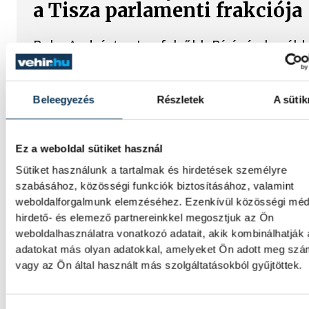
a Tisza parlamenti frakciója
Baka Andrást, a Legfelsőbb Bíróság korább
elnökét jelöli köztársasági elnöknek a Tisza
parlamenti frakciója.
Beleegyezés
Részletek
A sütik
Egy furcsa halkonzerv lett a
Strandétele - mutatjuk!
Ez a weboldal sütiket használ
Sütiket használunk a tartalmak és hirdetések személyre
A Balatoni Kör idén tizenkettedik alkalomm
szabásához, közösségi funkciók biztosításához, valamint
hirdette meg az év strandétele versenyt,
weboldalforgalmunk elemzéséhez. Ezenkívül közösségi méd
amelyre minden eddiginél több, 22
hirdető- és elemező partnereinkkel megosztjuk az Ön
vendéglátóhely 44 étellel indult. Egy fonyód
weboldalhasználatra vonatkozó adatait, akik kombinálhatják
hely nyert...
adatokat más olyan adatokkal, amelyeket Ön adott meg sz
vagy az Ön által használt más szolgáltatásokból gyűjtöttek.
Meglepték az elemzőket a