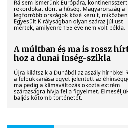
Rá sem ismerünk Európára, kontinensszert
rekordokat dönt a hőség. Magyarország a
legforróbb országok közé került, miközben
Egyesült Királyságban olyan száraz júliust
mértek, amilyenre 155 éve nem volt példa.
A múltban és ma is rossz hír
hoz a dunai Ínség-szikla
Újra kilátszik a Dunából az aszály hírnöke!
a felbukkanása egyet jelentett az éhínségge
ma pedig a klímaváltozás okozta extrém
szárazságra hívja fel a figyelmet. Elmeséljü
baljós kőtömb történetét.