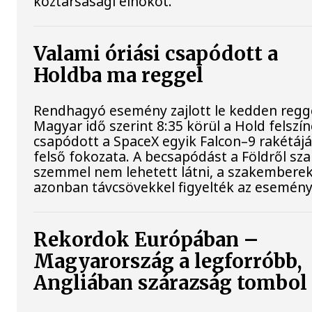
köztársasági elnököt.
Valami óriási csapódott a
Holdba ma reggel
Rendhagyó esemény zajlott le kedden regge
Magyar idő szerint 8:35 körül a Hold felszí
csapódott a SpaceX egyik Falcon–9 rakétáj
felső fokozata. A becsapódást a Földről sz
szemmel nem lehetett látni, a szakembere
azonban távcsövekkel figyelték az esemény
Rekordok Európában –
Magyarország a legforróbb,
Angliában szárazság tombol