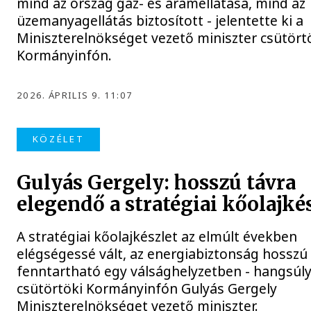
mind az ország gáz- és áramellátása, mind az
üzemanyagellátás biztosított - jelentette ki a
Miniszterelnökséget vezető miniszter csütört
Kormányinfón.
2026. ÁPRILIS 9. 11:07
KÖZÉLET
Gulyás Gergely: hosszú távra
elegendő a stratégiai kőolajké
A stratégiai kőolajkészlet az elmúlt években
elégségessé vált, az energiabiztonság hosszú 
fenntartható egy válsághelyzetben - hangsúly
csütörtöki Kormányinfón Gulyás Gergely
Miniszterelnökséget vezető miniszter.