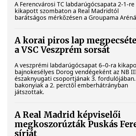
A Ferencvárosi TC labdarúgócsapata 2-1-re
kikapott szombaton a Real Madridtól
barátságos mérkőzésen a Groupama Aréná
A korai piros lap megpecséte
a VSC Veszprém sorsát
A veszprémi labdarúgócsapat 6–0-ra kikapo
bajnokesélyes Dorog vendégeként az NB II
északnyugati csoportjának 3. fordulójában.
bakonyiak a 2. perctől emberhátrányban
játszottak.
A Real Madrid képviselői
megkoszorúzták Puskás Fer
sírját