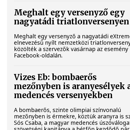
Meghalt egy versenyző egy
nagyatádi triatlonversenyen
Meghalt egy versenyző a nagyatádi eXtre
elnevezésű nyílt nemzetközi triatlonversen
közölték a szervezők vasárnap az esemény
Facebook-oldalán.
Vizes Eb: bombaerős
mezőnyben is aranyesélyek 
medencés versenyekben
A bombaerős, szinte olimpiai színvonalú
mezőnyben is érmekre, köztük aranyra is s
Sós Csaba, a magyar medencés úszóváloga
szövetségi kapitánya a hétfőn kezdődő pári