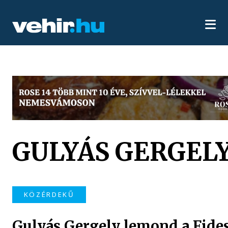
GULYÁS GERGEL
KÖZÉRDEKŰ
Gulyás Gergely lemond a Fide