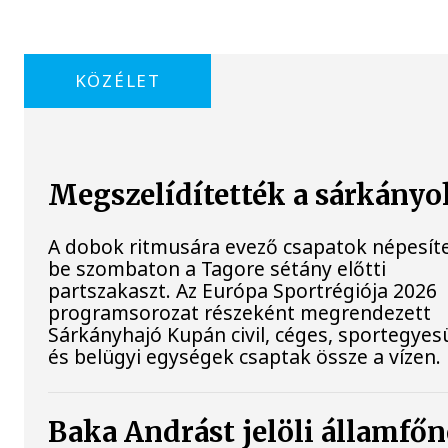
KÖZÉLET
Megszelídítették a sárkányo
A dobok ritmusára evező csapatok népesít
be szombaton a Tagore sétány előtti
partszakaszt. Az Európa Sportrégiója 2026
programsorozat részeként megrendezett
Sárkányhajó Kupán civil, céges, sportegyesü
és belügyi egységek csaptak össze a vízen.
Baka Andrást jelöli államfő