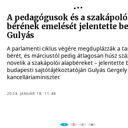
A pedagógusok és a szakápol
bérének emelését jelentette b
Gulyás
A parlamenti ciklus végére megduplázzák a t
bérét, és márciustól pedig átlagosan húsz szá
növelik a szakápolói alapbéreket – jelentette 
budapesti sajtótájékoztatóján Gulyás Gergely
kancelláriaminiszter.
2024. JANUÁR 18. 11:48
1
2