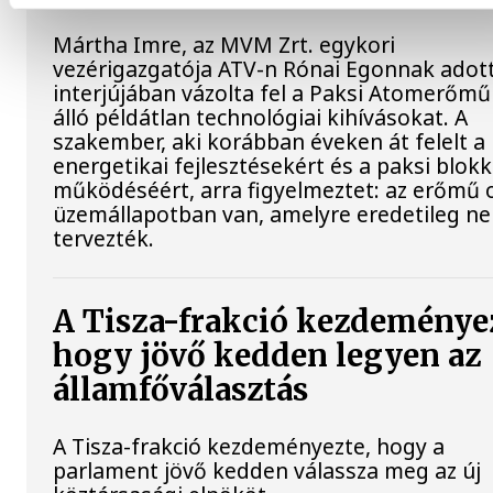
Mártha Imre, az MVM Zrt. egykori
vezérigazgatója ATV-n Rónai Egonnak adot
interjújában vázolta fel a Paksi Atomerőmű
álló példátlan technológiai kihívásokat. A
szakember, aki korábban éveken át felelt a 
energetikai fejlesztésekért és a paksi blok
működéséért, arra figyelmeztet: az erőmű 
üzemállapotban van, amelyre eredetileg n
tervezték.
A Tisza-frakció kezdeménye
hogy jövő kedden legyen az
államfőválasztás
A Tisza-frakció kezdeményezte, hogy a
parlament jövő kedden válassza meg az új