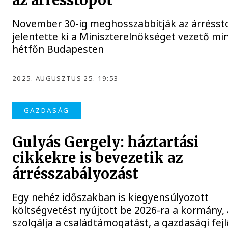
az árrésstopot
November 30-ig meghosszabbítják az árrésst
jelentette ki a Miniszterelnökséget vezető min
hétfőn Budapesten
2025. AUGUSZTUS 25. 19:53
GAZDASÁG
Gulyás Gergely: háztartási
cikkekre is bevezetik az
árrésszabályozást
Egy nehéz időszakban is kiegyensúlyozott
költségvetést nyújtott be 2026-ra a kormány, 
szolgálja a családtámogatást, a gazdasági fej