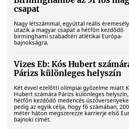
Birminghambe az 51 fős ma
csapat
Nagy létszámmal, egyúttal reális éremesél
utazik a magyar csapat a hétfőn kezdődő
birminghami szabadtéri atlétikai Európa-
bajnokságra.
Vizes Eb: Kós Hubert számár
Párizs különleges helyszín
Két évvel ezelőtti olimpiai győzelme miatt 
Hubert számára Párizs különleges helyszín,
hétfőn kezdődő medencés úszóversenyek
pedig az egyik célja, hogy fő számában, 20
méter háton megszerezze karrierje első Eu
bajnoki címét.