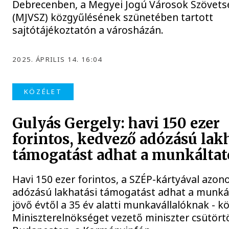
Debrecenben, a Megyei Jogú Városok Szövets
(MJVSZ) közgyűlésének szünetében tartott
sajtótájékoztatón a városházán.
2025. ÁPRILIS 14. 16:04
KÖZÉLET
Gulyás Gergely: havi 150 ezer
forintos, kedvező adózású lak
támogatást adhat a munkáltat
Havi 150 ezer forintos, a SZÉP-kártyával azon
adózású lakhatási támogatást adhat a munká
jövő évtől a 35 év alatti munkavállalóknak - kö
Miniszterelnökséget vezető miniszter csütör