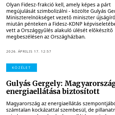
Olyan Fidesz-frakció kell, amely képes a párt
megújulását szimbolizálni - közölte Gulyás Ge
Miniszterelnökséget vezető miniszter újságíró
miután pénteken a Fidesz-KDNP képviseletéb
vett a Országgyűlés alakuló ülését előkészítő
megbeszélésen az Országházban.
2026. ÁPRILIS 17. 12:57
KÖZÉLET
Gulyás Gergely: Magyarorszá
energiaellátása biztosított
Magyarország az energiaellátás szempontjáb
számtalan kockázattal szembesül, de pillanat