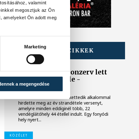
tosításához, valamint
einkkel megosztjuk az Ön
l, amelyeket Ön adott meg
Marketing
TOVÁBBI CIKKEK
BALATON
Egy furcsa halkonzerv lett
az Év Strandétele -
dennek a megengedése
mutatjuk!
A Balatoni Kör idén tizenkettedik alkalommal
hirdette meg az év strandétele versenyt,
amelyre minden eddiginél több, 22
vendéglátóhely 44 étellel indult. Egy fonyódi
hely nyert...
KÖZÉLET