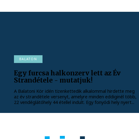
BALATON
Egy furcsa halkonzerv lett az Év
Strandétele - mutatjuk!
A Balatoni Kör idén tizenkettedik alkalommal hirdette meg
az év strandétele versenyt, amelyre minden eddiginél több,
22 vendéglátóhely 44 étellel indult. Egy fonyódi hely nyert...