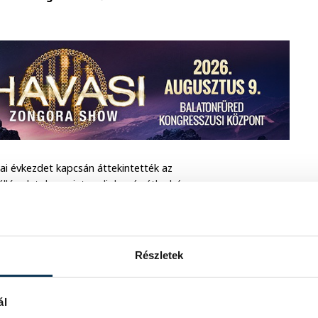
ai évkezdet kapcsán áttekintették az
álló adatok szerint, a diplomás átlagbér
megfelelően a pedagógus átlagbér 820
tókönyvek szerint már a ciklus végére,
ja haladni a tanárok átlagbére.
Részletek
 közoktatás, és nincs fontosabb annál,
 az a pálya, ami megalapozza, hogy a
a saját hazájukról és az őket körülvevő
ál