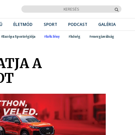
Ű
ÉLETMÓD
SPORT
PODCAST
GALÉRIA
#Európa Sportrégiója
#kék fény
#hőség
#energiaválság
ATJA A
OT