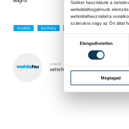
világról.
Sütiket használunk a tartal
weboldalforgalmunk elemzésé
weboldalhasználatra vonatko
számukra vagy az Ön által ha
közélet
kormány
Gulyás Gergely
Hozzájárulás kiválasztása
Elengedhetetlen
SZERZŐ
vehir.hu
Megtagad