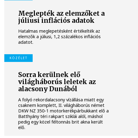
Meglepték az elemzőket a
júliusi inflációs adatok
Hatalmas meglepetésként értékelték az
elemzők a júliusi, 1,2 százalékos inflációs
adatot.
KÖZÉLET
Sorra kerülnek elő
világháborús leletek az
alacsony Dunából
A folyó rekordalacsony vízállása miatt egy
csaknem komplett, II. világháborús német
DKW NZ 350-1 motorkerékpárbukkant elő a
Batthyány téri rakpart sziklái alól, máshol
pedig egy közel féltonnás brit akna került
elő.