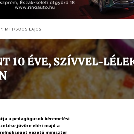
P: MTI/SOÓS LAJOS
tatja a pedagógusok béremelési
etése jövőre eléri majd a
erelnökséget vezető miniszter