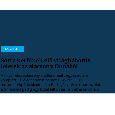
KÖZÉLET
Sorra kerülnek elő világháborús
leletek az alacsony Dunából
A folyó rekordalacsony vízállása miatt egy csaknem
komplett, II. világháborús német DKW NZ 350-1
motorkerékpárbukkant elő a Batthyány téri rakpart sziklái
alól, máshol pedig egy közel féltonnás brit akna került elő.