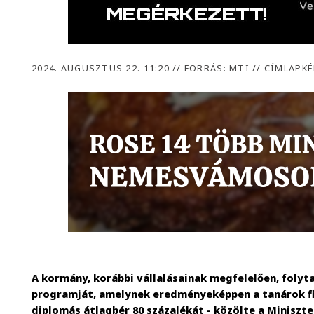
2024. AUGUSZTUS 22. 11:20
//
FORRÁS: MTI // CÍMLAPKÉ
A kormány, korábbi vállalásainak megfelelően, foly
programját, amelynek eredményeképpen a tanárok fiz
diplomás átlagbér 80 százalékát - közölte a Miniszt