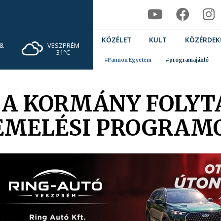
KÖZÉLET
KULT
KÖZÉRDEK
VESZPRÉM
8.
31°C
#Pannon Egyetem
#programajánló
 A KORMÁNY FOLYT
EMELÉSI PROGRAM