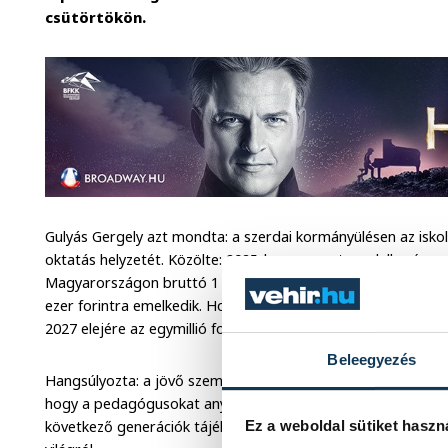
csütörtökön.
Gulyás Gergely azt mondta: a szerdai kormányülésen az iskol
oktatás helyzetét. Közölte: 2025-ben, a most rendelkezésre 
Magyarországon bruttó 1 millió 25 ezer forint lesz, ennek 
ezer forintra emelkedik. Hozzátette: nagyon optimista forga
2027 elejére az egymillió forintos bruttó fizetést is meg fog
Beleegyezés
Hangsúlyozta: a jövő szempontjából nincs fontosabb, mint a
hogy a pedagógusokat anyagilag is megbecsüljék, hiszen ez
következő generációk tájékozottak legyenek, sokat tudjanak 
Ez a weboldal sütiket haszn