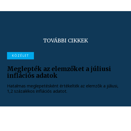
TOVÁBBI CIKKEK
KÖZÉLET
Meglepték az elemzőket a júliusi
inflációs adatok
Hatalmas meglepetésként értékelték az elemzők a júliusi,
1,2 százalékos inflációs adatot.