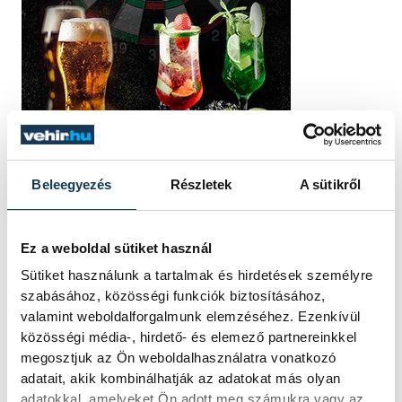
Beleegyezés
Részletek
A sütikről
Ez a weboldal sütiket használ
Sütiket használunk a tartalmak és hirdetések személyre
szabásához, közösségi funkciók biztosításához,
valamint weboldalforgalmunk elemzéséhez. Ezenkívül
közösségi média-, hirdető- és elemező partnereinkkel
TOVÁBBI CIKKEK
megosztjuk az Ön weboldalhasználatra vonatkozó
KÖZÉLET
adatait, akik kombinálhatják az adatokat más olyan
adatokkal, amelyeket Ön adott meg számukra vagy az