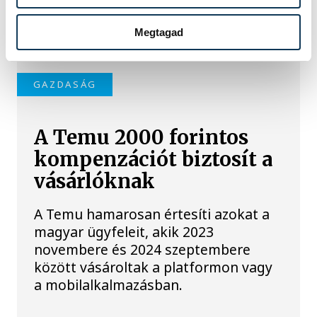
panaszkodott, hogy a tó állapota
miatt az idei esztendő forgalma
Megtagad
katasztrofális.
GAZDASÁG
A Temu 2000 forintos
kompenzációt biztosít a
vásárlóknak
A Temu hamarosan értesíti azokat a
magyar ügyfeleit, akik 2023
novembere és 2024 szeptembere
között vásároltak a platformon vagy
a mobilalkalmazásban.