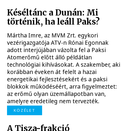
Késéltánc a Dunán: Mi
történik, ha leáll Paks?
Mártha Imre, az MVM Zrt. egykori
vezérigazgatója ATV-n Rónai Egonnak
adott interjújában vázolta fel a Paksi
Atomerőmű előtt álló példátlan
technológiai kihívásokat. A szakember, aki
korábban éveken át felelt a hazai
energetikai fejlesztésekért és a paksi
blokkok működéséért, arra figyelmeztet:
az erőmű olyan üzemállapotban van,
amelyre eredetileg nem tervezték.
KÖZÉLET
A Tisza-frakció