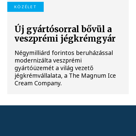
KÖZÉLET
Új gyártósorral bővül a
veszprémi jégkrémgyár
Négymilliárd forintos beruházással
modernizálta veszprémi
gyártóüzemét a világ vezető
jégkrémvállalata, a The Magnum Ice
Cream Company.