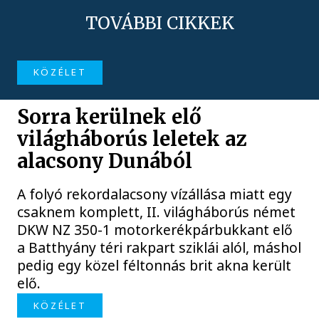
TOVÁBBI CIKKEK
KÖZÉLET
Sorra kerülnek elő
világháborús leletek az
alacsony Dunából
A folyó rekordalacsony vízállása miatt egy
csaknem komplett, II. világháborús német
DKW NZ 350-1 motorkerékpárbukkant elő
a Batthyány téri rakpart sziklái alól, máshol
pedig egy közel féltonnás brit akna került
elő.
KÖZÉLET