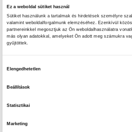
A magyar válogatott Vitális Milán a Varga 
Ez a weboldal sütiket használ
Athén labdarúgócsapatában folytatja pálya
Sütiket használunk a tartalmak és hirdetések személyre sza
valamint weboldalforgalmunk elemzéséhez. Ezenkívül közöss
partnereinkkel megosztjuk az Ön weboldalhasználatra vonatk
Betlehem szerint az idő neki
más olyan adatokkal, amelyeket Ön adott meg számukra vagy
környezetben találna fogás
gyűjtöttek.
A nyíltvízi úszó Betlehem Dávid a párizsi 
kilométeren szerzett ezüstérmét követően,
Hozzájárulás kiválasztása
lett Florian Wellbrock mögött; a 22 éves m
Elengedhetetlen
már jövőre, a hazai rendezésű világbajnoks
olimpiai bajnokán.
Beállítások
Gulácsi Péter győzelemmel 
Statisztikai
Villarrealban
Marketing
Gulácsi Péter kezdőként szerepelt új csapata