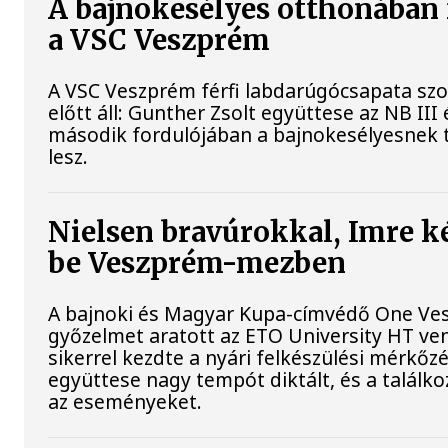
A bajnokesélyes otthonában f
a VSC Veszprém
A VSC Veszprém férfi labdarúgócsapata s
előtt áll: Gunther Zsolt együttese az NB II
második fordulójában a bajnokesélyesnek 
lesz.
Nielsen bravúrokkal, Imre k
be Veszprém-mezben
A bajnoki és Magyar Kupa-címvédő One Ves
győzelmet aratott az ETO University HT ve
sikerrel kezdte a nyári felkészülési mérkőz
együttese nagy tempót diktált, és a találk
az eseményeket.