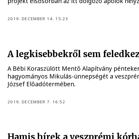
projekt elsősorban az itt dolgozó ápolók helyz
2019. DECEMBER 14. 15:23
A legkisebbekről sem feledke
A Bébi Koraszülött Mentő Alapítvány pénteke
hagyományos Mikulás-ünnepségét a veszprémi 
József Előadótermében.
2019. DECEMBER 7. 16:52
Hamis hírek a veszprémi kórh