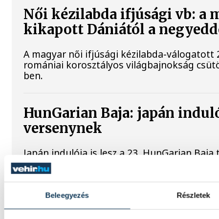
Női kézilabda ifjúsági vb: a
kikapott Dániától a negyed
A magyar női ifjúsági kézilabda-válogatott 
romániai korosztályos világbajnokság csüt
ben.
HunGarian Baja: japán indulój
versenynek
Japán indulója is lesz a 23. HunGarian Baja
jövő héten csütörtöktől szombatig Várpalo
Beleegyezés
Részletek
Vitális Milán négy évre írt 