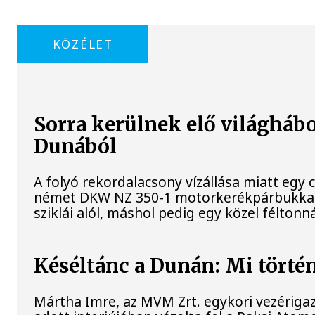
KÖZÉLET
Sorra kerülnek elő világhábo
Dunából
A folyó rekordalacsony vízállása miatt egy
német DKW NZ 350-1 motorkerékpárbukkant 
sziklái alól, máshol pedig egy közel féltonná
Késéltánc a Dunán: Mi történ
Mártha Imre, az MVM Zrt. egykori vezériga