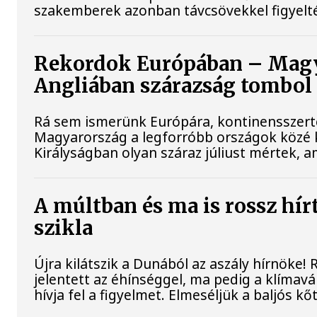
szakemberek azonban távcsövekkel figyelt
Rekordok Európában – Magya
Angliában szárazság tombol
Rá sem ismerünk Európára, kontinensszert
Magyarország a legforróbb országok közé k
Királyságban olyan száraz júliust mértek, 
A múltban és ma is rossz hír
szikla
Újra kilátszik a Dunából az aszály hírnöke
jelentett az éhínséggel, ma pedig a klímav
hívja fel a figyelmet. Elmeséljük a baljós k