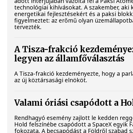
adott interjújában vázolta fel a Paksi Atom
technológiai kihívásokat. A szakember, aki 
energetikai fejlesztésekért és a paksi blo
figyelmeztet: az erőmű olyan üzemállapotb
tervezték.
A Tisza-frakció kezdeménye
legyen az államfőválasztás
A Tisza-frakció kezdeményezte, hogy a pa
az új köztársasági elnököt.
Valami óriási csapódott a H
Rendhagyó esemény zajlott le kedden reggel
Hold felszínébe csapódott a SpaceX egyik F
fokozata. A becsapódást a Földről szabad s