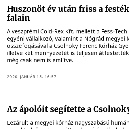
Huszonöt év után friss a fest
falain
A veszprémi Cold-Rex Kft. mellett a Fess-Tech 
egyéni vállalkozó, valamint a Nógrád megyei 
összefogásával a Csolnoky Ferenc Kórház Gye
illetve két mennyezetét is teljesen átfestették
még csak nem is említve.
2020. JANUÁR 15. 16:57
Az ápolóit segítette a Csolno
Lezárult a megyei kórház nagyszabású humáner