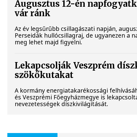
Augusztus 12-én napfogyatko
vár ránk
Az év legsűrűbb csillagászati napján, augusz
Perseidák hullócsillagraj, de ugyanezen a 
meg lehet majd figyelni.
Lekapcsolják Veszprém díszki
szökőkutakat
A kormány energiatakarékossági felhívásá
és Veszprémi Főegyházmegye is lekapcsolta
nevezetességek díszkivilágítását.