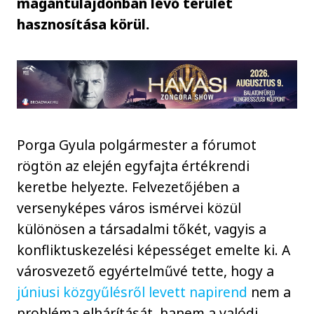
magántulajdonban lévő terület
hasznosítása körül.
Porga Gyula polgármester a fórumot
rögtön az elején egyfajta értékrendi
keretbe helyezte. Felvezetőjében a
versenyképes város ismérvei közül
különösen a társadalmi tőkét, vagyis a
konfliktuskezelési képességet emelte ki. A
városvezető egyértelművé tette, hogy a
júniusi közgyűlésről levett napirend
nem a
probléma elhárítását, hanem a valódi