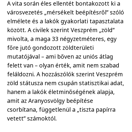
A vita során éles ellentét bontakozott ki a
városvezetés „mérsékelt beépítésről” szóló
elmélete és a lakók gyakorlati tapasztalata
között. A civilek szerint Veszprém „zöld”
mivolta, a maga 33 négyzetméteres, egy
főre jutó gondozott zöldterületi
mutatójával – ami bőven az uniós átlag
felett van – olyan érték, amit nem szabad
feláldozni. A hozzászólók szerint Veszprém
zöld státusza nem csupán statisztikai adat,
hanem a lakók életminőségének alapja,
amit az Aranyosvölgy beépítése
csorbítana, függetlenül a „tiszta papírra
vetett” számoktól.