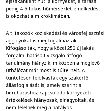
éjszakánként hűti a környéket, elzárása
pedig 4-5 fokos hőmérséklet-emelkedést
is okozhat a mikroklímában.
A tiltakozók közlekedési és városfejlesztési
aggályokat is megfogalmaztak.
Kifogásolták, hogy a közel 250 új lakás
forgalmi hatásait vizsgáló átfogó
tanulmány hiányzik, miközben a meglévő
úthálózat már most is túlterhelt. A
tüntetésen felolvasták egy szakértő
állásfoglalását is, amely szerint a
beruházáshoz kapcsolódó környezeti
értékelések hiányosak, elnagyoltak, és
nem felelnek meg a hatályos