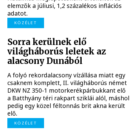
elemzők a júliusi, 1,2 százalékos inflációs
adatot.
KÖZÉLET
Sorra kerülnek elő
világháborús leletek az
alacsony Dunából
A folyó rekordalacsony vízállása miatt egy
csaknem komplett, II. világháborús német
DKW NZ 350-1 motorkerékpárbukkant elő
a Batthyány téri rakpart sziklái alól, máshol
pedig egy közel féltonnás brit akna került
elő.
KÖZÉLET