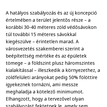
A hatályos szabályozás és az új koncepció
értelmében a terület jelentős része – a
korábbi 30-40 méteres zöld védősávokon
túl további 15 méteres sávokkal
kiegészülve – érintetlen marad. A
városvezetés szakemberei szerint a
beépítettség mértéke és az épületek
tömege – a földszint plusz háromszintes
kialakítással – illeszkedik a környezethez, a
zöldfelületi arányokat pedig 50% fölöttire
igyekeznek tornázni, ami messze
meghaladja a kötelező minimumot.
Elhangzott, hogy a tervezővel olyan
szabályozást fektetnek le, amely sem