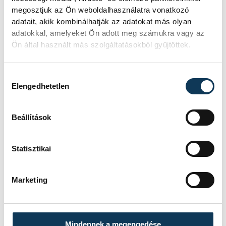
amely – bár nem ígért azonnali
megosztjuk az Ön weboldalhasználatra vonatkozó
visszakozást – garantálja, hogy a
adatait, akik kombinálhatják az adatokat más olyan
beruházás minden lépése a legszigorúbb
adatokkal, amelyeket Ön adott meg számukra vagy az
Ön által használt más szolgáltatásokból gyűjtöttek.
szakmai felügyelet mellett, a társadalmi
kontroll érvényesítésével történjen.
Hozzájárulás kiválasztása
Elengedhetetlen
Demonstráció követte a
Beállítások
fórumot
Statisztikai
A városházán tartott lakossági fórumot
Marketing
követően az épület előtt demonsárcióval
folytatták a civilek.
Mindennek a megengedése