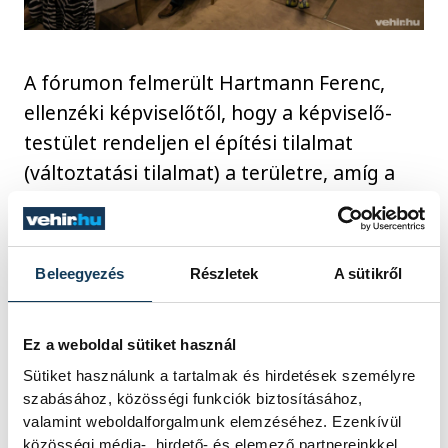
A fórumon felmerült Hartmann Ferenc,
ellenzéki képviselőtől, hogy a képviselő-
testület rendeljen el építési tilalmat
(változtatási tilalmat) a területre, amíg a
város rendezni tudja a kérdést a
beruházóval.
Beleegyezés
Részletek
A sütikről
A fórum zárásaként Porga Gyula
polgármester ígéretet tett arra, hogy a
Ez a weboldal sütiket használ
párbeszéd folytatódik. A városvezető
Sütiket használunk a tartalmak és hirdetések személyre
kifejezte szándékát egy közös,
szabásához, közösségi funkciók biztosításához,
kompromisszumos megoldás keresésére,
valamint weboldalforgalmunk elemzéséhez. Ezenkívül
közösségi média-, hirdető- és elemező partnereinkkel