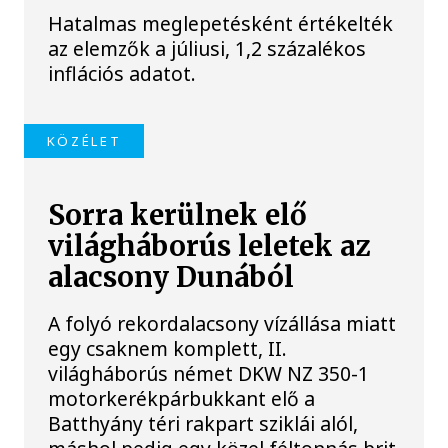
Hatalmas meglepetésként értékelték
az elemzők a júliusi, 1,2 százalékos
inflációs adatot.
KÖZÉLET
Sorra kerülnek elő
világháborús leletek az
alacsony Dunából
A folyó rekordalacsony vízállása miatt
egy csaknem komplett, II.
világháborús német DKW NZ 350-1
motorkerékpárbukkant elő a
Batthyány téri rakpart sziklái alól,