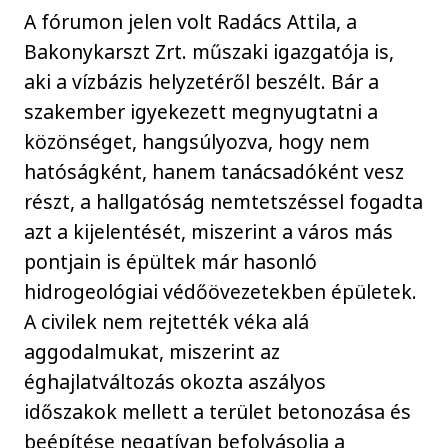
A fórumon jelen volt Radács Attila, a
Bakonykarszt Zrt. műszaki igazgatója is,
aki a vízbázis helyzetéről beszélt. Bár a
szakember igyekezett megnyugtatni a
közönséget, hangsúlyozva, hogy nem
hatóságként, hanem tanácsadóként vesz
részt, a hallgatóság nemtetszéssel fogadta
azt a kijelentését, miszerint a város más
pontjain is épültek már hasonló
hidrogeológiai védőövezetekben épületek.
A civilek nem rejtették véka alá
aggodalmukat, miszerint az
éghajlatváltozás okozta aszályos
időszakok mellett a terület betonozása és
beépítése negatívan befolyásolja a