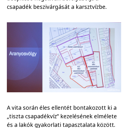
csapadék beszivárgását a karsztvízbe.
A vita során éles ellentét bontakozott ki a
„tiszta csapadékvíz” kezelésének elmélete
és a lakók gyakorlati tapasztalata között.