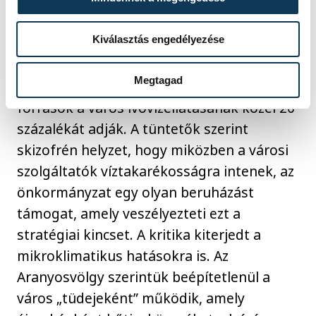
A felszólalók öt pontban foglalták össze az
Kiválasztás engedélyezése
aggályokat, amelyek az Aranyosvölgy
beépítése ellen szólnak. A legfőbb érv a
Megtagad
vízbázis védelme volt, a területen fakadó
források a város ivóvízellátásának közel 20
százalékát adják. A tüntetők szerint
skizofrén helyzet, hogy miközben a városi
szolgáltatók víztakarékosságra intenek, az
önkormányzat egy olyan beruházást
támogat, amely veszélyezteti ezt a
stratégiai kincset. A kritika kiterjedt a
mikroklimatikus hatásokra is. Az
Aranyosvölgy szerintük beépítetlenül a
város „tüdejeként” működik, amely