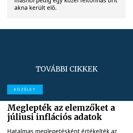
máshol pedig egy közel féltonnás brit
akna került elő.
TOVÁBBI CIKKEK
KÖZÉLET
Meglepték az elemzőket a
júliusi inflációs adatok
Hatalmas meglepetésként értékelték az