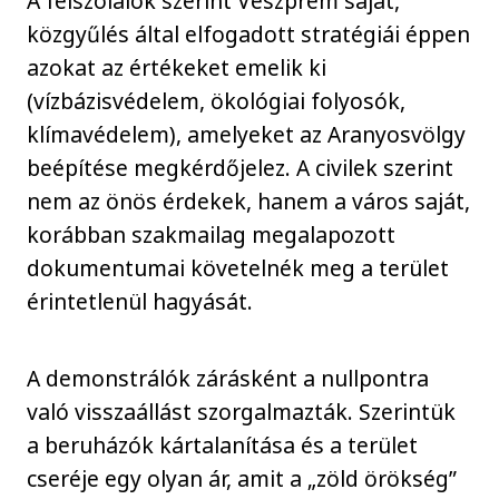
A felszólalók szerint Veszprém saját,
közgyűlés által elfogadott stratégiái éppen
azokat az értékeket emelik ki
(vízbázisvédelem, ökológiai folyosók,
klímavédelem), amelyeket az Aranyosvölgy
beépítése megkérdőjelez. A civilek szerint
nem az önös érdekek, hanem a város saját,
korábban szakmailag megalapozott
dokumentumai követelnék meg a terület
érintetlenül hagyását.
A demonstrálók zárásként a nullpontra
való visszaállást szorgalmazták. Szerintük
a beruházók kártalanítása és a terület
cseréje egy olyan ár, amit a „zöld örökség”