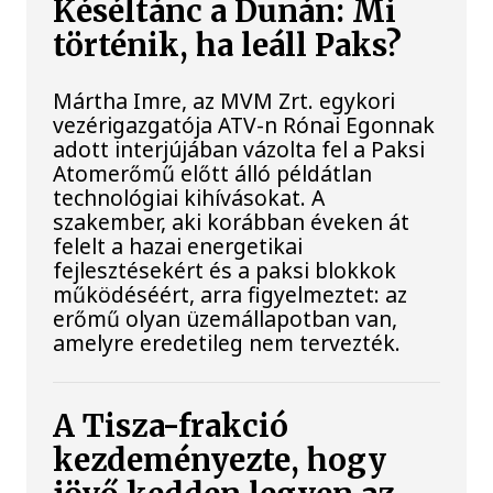
Késéltánc a Dunán: Mi
történik, ha leáll Paks?
Mártha Imre, az MVM Zrt. egykori
vezérigazgatója ATV-n Rónai Egonnak
adott interjújában vázolta fel a Paksi
Atomerőmű előtt álló példátlan
technológiai kihívásokat. A
szakember, aki korábban éveken át
felelt a hazai energetikai
fejlesztésekért és a paksi blokkok
működéséért, arra figyelmeztet: az
erőmű olyan üzemállapotban van,
amelyre eredetileg nem tervezték.
A Tisza-frakció
kezdeményezte, hogy