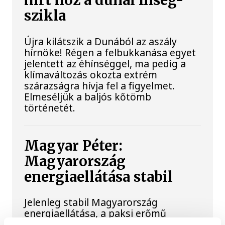
hírt hoz a dunai Ínség-
szikla
Újra kilátszik a Dunából az aszály
hírnöke! Régen a felbukkanása egyet
jelentett az éhínséggel, ma pedig a
klímaváltozás okozta extrém
szárazságra hívja fel a figyelmet.
Elmeséljük a baljós kőtömb
történetét.
Magyar Péter:
Magyarország
energiaellátása stabil
Jelenleg stabil Magyarország
energiaellátása, a paksi erőmű
munkatársai azon dolgoznak, hogy az