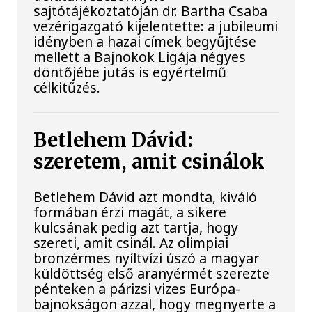
sajtótájékoztatóján dr. Bartha Csaba
vezérigazgató kijelentette: a jubileumi
idényben a hazai címek begyűjtése
mellett a Bajnokok Ligája négyes
döntőjébe jutás is egyértelmű
célkitűzés.
Betlehem Dávid:
szeretem, amit csinálok
Betlehem Dávid azt mondta, kiváló
formában érzi magát, a sikere
kulcsának pedig azt tartja, hogy
szereti, amit csinál. Az olimpiai
bronzérmes nyíltvízi úszó a magyar
küldöttség első aranyérmét szerezte
pénteken a párizsi vizes Európa-
bajnokságon azzal, hogy megnyerte a