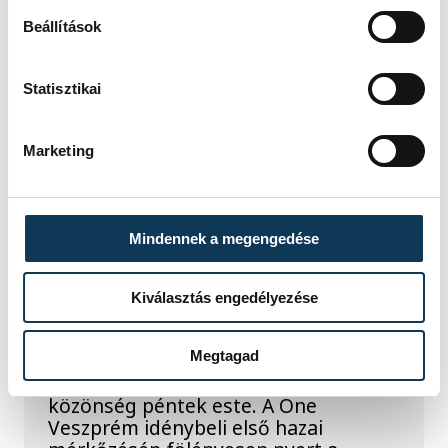
Beállítások
Statisztikai
SPORT
Marketing
A gólok mellett a
Mindennek a megengedése
könnyek is potyogtak –
Gasper Marguc
Kiválasztás engedélyezése
elköszönt Veszprémtől
Megtagad
Érzelmekben és gólokban gazdag
gálamérkőzést láthatott a veszprémi
közönség péntek este. A One
Veszprém idénybeli első hazai