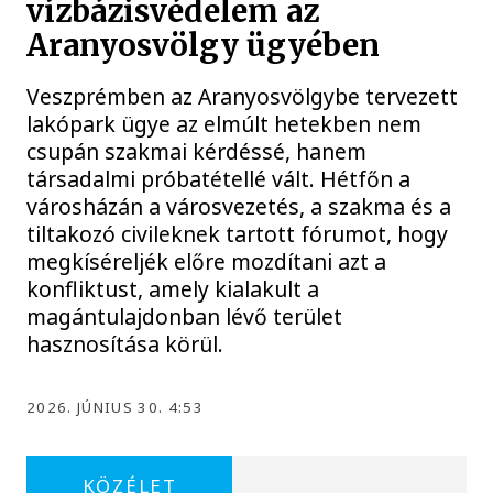
vízbázisvédelem az
Aranyosvölgy ügyében
Veszprémben az Aranyosvölgybe tervezett
lakópark ügye az elmúlt hetekben nem
csupán szakmai kérdéssé, hanem
társadalmi próbatétellé vált. Hétfőn a
városházán a városvezetés, a szakma és a
tiltakozó civileknek tartott fórumot, hogy
megkíséreljék előre mozdítani azt a
konfliktust, amely kialakult a
magántulajdonban lévő terület
hasznosítása körül.
2026. JÚNIUS 30. 4:53
KÖZÉLET