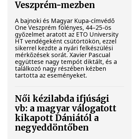
Veszprém-mezben
A bajnoki és Magyar Kupa-címvédő
One Veszprém fölényes, 44–25-ös
győzelmet aratott az ETO University
HT vendégeként csütörtökön, ezzel
sikerrel kezdte a nyári felkészülési
mérkőzések sorát. Xavier Pascual
együttese nagy tempót diktált, és a
találkozó nagy részében kézben
tartotta az eseményeket.
Női kézilabda ifjúsági
vb: a magyar válogatott
kikapott Dániától a
negyeddöntőben