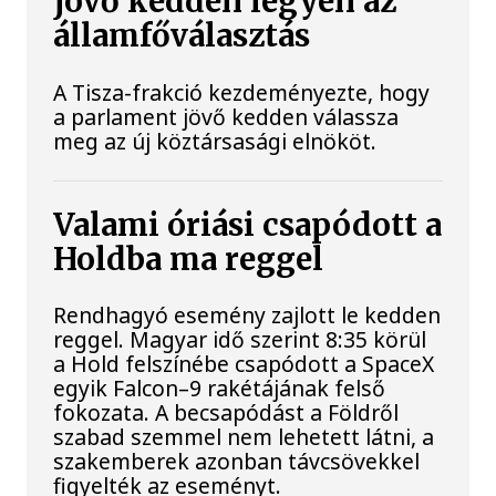
jövő kedden legyen az
államfőválasztás
A Tisza-frakció kezdeményezte, hogy
a parlament jövő kedden válassza
meg az új köztársasági elnököt.
Valami óriási csapódott a
Holdba ma reggel
Rendhagyó esemény zajlott le kedden
reggel. Magyar idő szerint 8:35 körül
a Hold felszínébe csapódott a SpaceX
egyik Falcon–9 rakétájának felső
fokozata. A becsapódást a Földről
szabad szemmel nem lehetett látni, a
szakemberek azonban távcsövekkel
figyelték az eseményt.