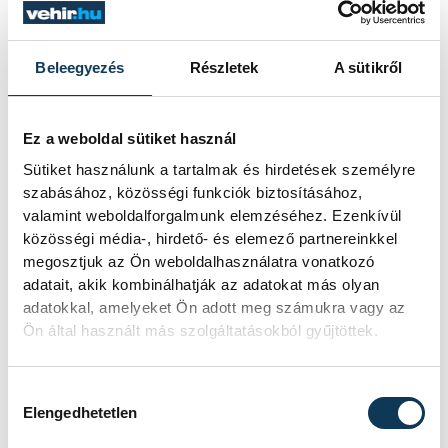
utolsó még termelő turbina
hibamentesen működjön - közölte a
miniszterelnök a paksi erőműnél tett
Beleegyezés
Részletek
A sütikről
keddi látogatása során.
Ez a weboldal sütiket használ
Játék közben fedezik fel
Sütiket használunk a tartalmak és hirdetések személyre
a tudomány világát a
szabásához, közösségi funkciók biztosításához,
valamint weboldalforgalmunk elemzéséhez. Ezenkívül
veszprémi gyerekek
közösségi média-, hirdető- és elemező partnereinkkel
megosztjuk az Ön weboldalhasználatra vonatkozó
Látványos kísérletek, kreatív
adatait, akik kombinálhatják az adatokat más olyan
feladatok és sok-sok élmény várja a
adatokkal, amelyeket Ön adott meg számukra vagy az
gyerekeket a veszprémi Tinker
Ön által használt más szolgáltatásokból gyűjtöttek.
Labsben. Videónkban Balassa
Marietta, a központ vezetője mutatja
be, hogyan teszik izgalmassá a
Hozzájárulás kiválasztása
természettudományok
Elengedhetetlen
megismerését.