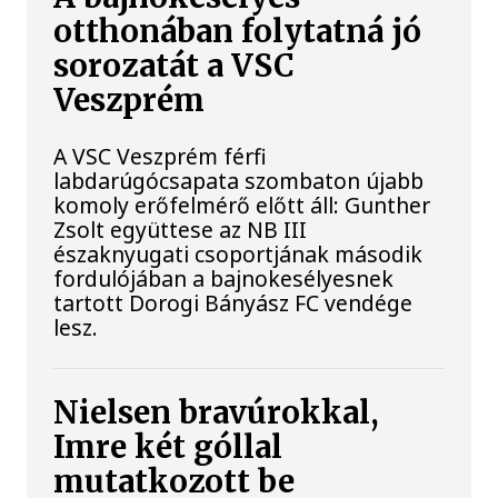
otthonában folytatná jó
sorozatát a VSC
Veszprém
A VSC Veszprém férfi
labdarúgócsapata szombaton újabb
komoly erőfelmérő előtt áll: Gunther
Zsolt együttese az NB III
északnyugati csoportjának második
fordulójában a bajnokesélyesnek
tartott Dorogi Bányász FC vendége
lesz.
Nielsen bravúrokkal,
Imre két góllal
mutatkozott be