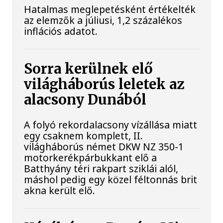
Hatalmas meglepetésként értékelték
az elemzők a júliusi, 1,2 százalékos
inflációs adatot.
Sorra kerülnek elő
világháborús leletek az
alacsony Dunából
A folyó rekordalacsony vízállása miatt
egy csaknem komplett, II.
világháborús német DKW NZ 350-1
motorkerékpárbukkant elő a
Batthyány téri rakpart sziklái alól,
máshol pedig egy közel féltonnás brit
akna került elő.