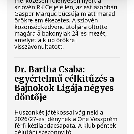
mérkőzésén fölényesen nyert a
szlovén RK Celje ellen, az est azonban
Gasper Marguc búcsúja miatt marad
örökre emlékezetes. A szlovén
közönségkedvenc utoljára öltötte
magára a bakonyiak 24-es mezét,
amelyet a klub örökre
visszavonultatott.
Dr. Bartha Csaba:
egyértelmű célkitűzés a
Bajnokok Ligája négyes
döntője
Huszonkét játékossal vág neki a
2026/27-es idénynek a One Veszprém
férfi kézilabdacsapata. A klub péntek
délutáni szezonnyitó