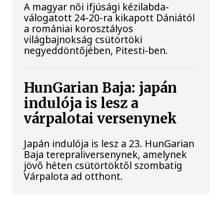
A magyar női ifjúsági kézilabda-
válogatott 24-20-ra kikapott Dániától
a romániai korosztályos
világbajnokság csütörtöki
negyeddöntőjében, Pitesti-ben.
HunGarian Baja: japán
indulója is lesz a
várpalotai versenynek
Japán indulója is lesz a 23. HunGarian
Baja terepraliversenynek, amelynek
jövő héten csütörtöktől szombatig
Várpalota ad otthont.