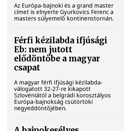
Az Európa-bajnoki és a grand master
címet is elnyerte Gyurkovics Ferenc a
masters súlyemelő kontinenstornán.
Férfi kézilabda ifjúsági
Eb: nem jutott
elődöntőbe a magyar
csapat
A magyar férfi ifjúsági kézilabda-
válogatott 32-27-re kikapott
Szlovéniától a belgrádi korosztályos
Európa-bajnokság csütörtöki
negyeddöntőjében.
A bajnokesélyes