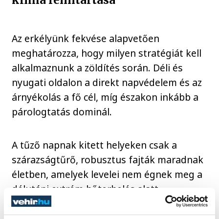
Az erkélyünk fekvése alapvetően
meghatározza, hogy milyen stratégiát kell
alkalmaznunk a zöldítés során. Déli és
nyugati oldalon a direkt napvédelem és az
árnyékolás a fő cél, míg északon inkább a
párologtatás dominál.
A tűző napnak kitett helyeken csak a
szárazságtűrő, robusztus fajták maradnak
életben, amelyek levelei nem égnek meg a
délutáni extrém hőterhelés alatt.