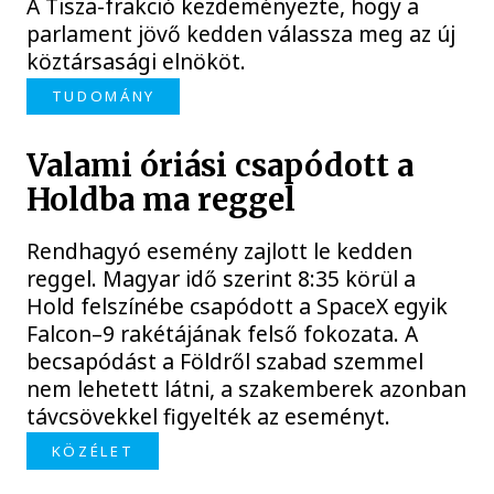
A Tisza-frakció kezdeményezte, hogy a
parlament jövő kedden válassza meg az új
köztársasági elnököt.
TUDOMÁNY
Valami óriási csapódott a
Holdba ma reggel
Rendhagyó esemény zajlott le kedden
reggel. Magyar idő szerint 8:35 körül a
Hold felszínébe csapódott a SpaceX egyik
Falcon–9 rakétájának felső fokozata. A
becsapódást a Földről szabad szemmel
nem lehetett látni, a szakemberek azonban
távcsövekkel figyelték az eseményt.
KÖZÉLET