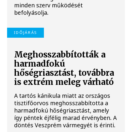
minden szerv működését
befolyásolja.
IDŐJÁRÁS
Meghosszabbították a
harmadfokú
hőségriasztást, továbbra
is extrém meleg várható
A tartós kánikula miatt az országos
tisztifőorvos meghosszabbította a
harmadfokú hőségriasztást, amely
így péntek éjfélig marad érvényben. A
döntés Veszprém vármegyét is érinti.