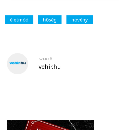
életmód
hőség
növény
SZERZŐ
vehir.hu