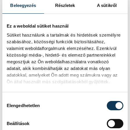
Az ültetőedények mérete és anyaga
Beleegyezés
Részletek
A sütikről
kulcsfontosságú, hiszen a kiszáradt
gyökérzet azonnal elveszíti a párologtató
Ez a weboldal sütiket használ
képességét. Ha a talaj kiszárad, a
Sütiket használunk a tartalmak és hirdetések személyre
hűtőhatás megszűnik, és a növények
szabásához, közösségi funkciók biztosításához,
vegetálni kezdenek. Érdemes világos színű,
valamint weboldalforgalmunk elemzéséhez. Ezenkívül
duplafalú kaspókat választani, mert ezek
közösségi média-, hirdető- és elemező partnereinkkel
megosztjuk az Ön weboldalhasználatra vonatkozó
kevesebb hőt nyelnek el, és hatékonyan
adatait, akik kombinálhatják az adatokat más olyan
megóvják a gyökérzónát a forró betonból
adatokkal, amelyeket Ön adott meg számukra vagy az
áradó hőtől, így a növényi klíma stabilan
Ön által használt más szolgáltatásokból gyűjtöttek.
működhet.
Hozzájárulás kiválasztása
Elengedhetetlen
Írtuk már korábban, de újra jelezzük: az
öntözés ideális időpontja a kora reggel,
Beállítások
amikor a párolgási veszteség még