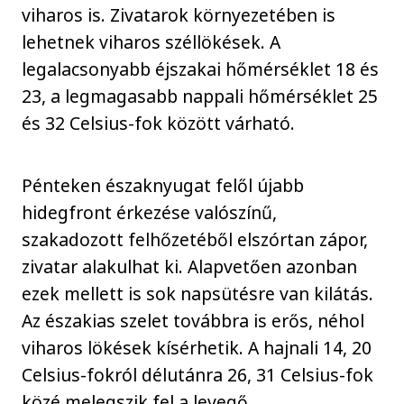
viharos is. Zivatarok környezetében is
lehetnek viharos széllökések. A
legalacsonyabb éjszakai hőmérséklet 18 és
23, a legmagasabb nappali hőmérséklet 25
és 32 Celsius-fok között várható.
Pénteken északnyugat felől újabb
hidegfront érkezése valószínű,
szakadozott felhőzetéből elszórtan zápor,
zivatar alakulhat ki. Alapvetően azonban
ezek mellett is sok napsütésre van kilátás.
Az északias szelet továbbra is erős, néhol
viharos lökések kísérhetik. A hajnali 14, 20
Celsius-fokról délutánra 26, 31 Celsius-fok
közé melegszik fel a levegő.