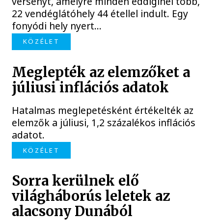
versenyt, amelyre minden eddiginél több,
22 vendéglátóhely 44 étellel indult. Egy
fonyódi hely nyert...
KÖZÉLET
Meglepték az elemzőket a
júliusi inflációs adatok
Hatalmas meglepetésként értékelték az
elemzők a júliusi, 1,2 százalékos inflációs
adatot.
KÖZÉLET
Sorra kerülnek elő
világháborús leletek az
alacsony Dunából