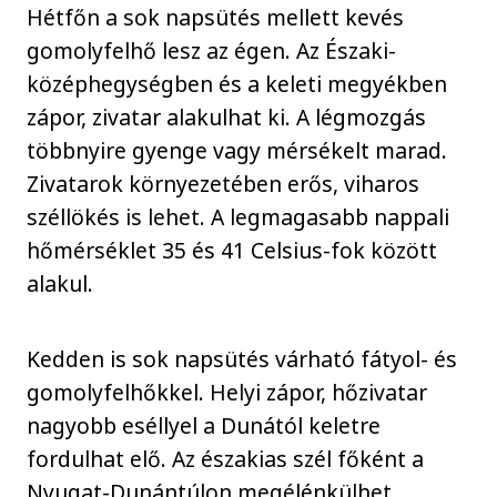
Hétfőn a sok napsütés mellett kevés
gomolyfelhő lesz az égen. Az Északi-
középhegységben és a keleti megyékben
zápor, zivatar alakulhat ki. A légmozgás
többnyire gyenge vagy mérsékelt marad.
Zivatarok környezetében erős, viharos
széllökés is lehet. A legmagasabb nappali
hőmérséklet 35 és 41 Celsius-fok között
alakul.
Kedden is sok napsütés várható fátyol- és
gomolyfelhőkkel. Helyi zápor, hőzivatar
nagyobb eséllyel a Dunától keletre
fordulhat elő. Az északias szél főként a
Nyugat-Dunántúlon megélénkülhet,