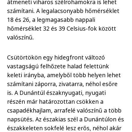
átmeneti viharos szélrohamokra is lehet
számítani. A legalacsonyabb hőmérséklet
18 és 26, a legmagasabb nappali
hőmérséklet 32 és 39 Celsius-fok között
valószínű.
Csütörtökön egy hidegfront változó
vastagságú felhőzete halad felettünk
keleti irányba, amelyből több helyen lehet
számítani záporra, zivatarra, néhol esőre
is. A Dunántúl északnyugati, nyugati
részén már határozottan csökken a
csapadékhajlam, arrafelé valószínű a több
napsütés. Az északias szél a Dunántúlon és
északkeleten sokfelé lesz erős, néhol akár