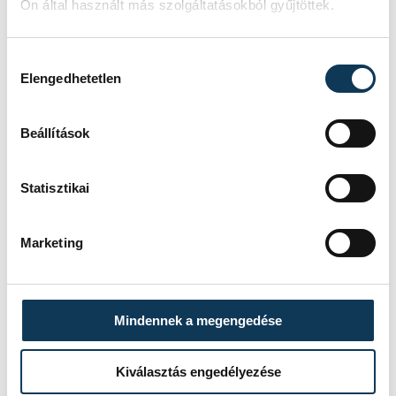
Ön által használt más szolgáltatásokból gyűjtöttek.
Hozzájárulás kiválasztása
időjárás
hőség
Elengedhetetlen
Beállítások
Statisztikai
SZERZŐ
vehir.hu
Marketing
Mindennek a megengedése
Kiválasztás engedélyezése