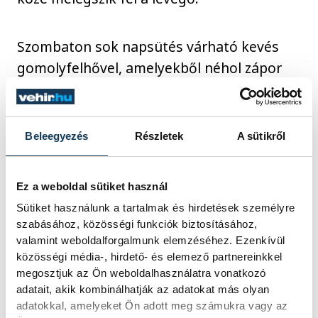
Szombaton sok napsütés várható kevés
gomolyfelhővel, amelyekből néhol zápor
nem zárható ki. Az északi, északnyugati
szél élénk, néhol erős lesz. Hajnalban 13,
20, késő délután 25, 30 Celsius-fok
Beleegyezés
Részletek
A sütikről
valószínű.
Ez a weboldal sütiket használ
Vasárnap gomolyfelhős, napos időre van
Sütiket használunk a tartalmak és hirdetések személyre
kilátás. Néhol előfordulhat zápor. Többfelé
szabásához, közösségi funkciók biztosításához,
valamint weboldalforgalmunk elemzéséhez. Ezenkívül
kísérhetik erős lökések az északi,
közösségi média-, hirdető- és elemező partnereinkkel
északnyugati szelet. A hőmérséklet
megosztjuk az Ön weboldalhasználatra vonatkozó
minimuma 13, 20, maximuma 26, 31
adatait, akik kombinálhatják az adatokat más olyan
Celsius-fok között várható.
adatokkal, amelyeket Ön adott meg számukra vagy az