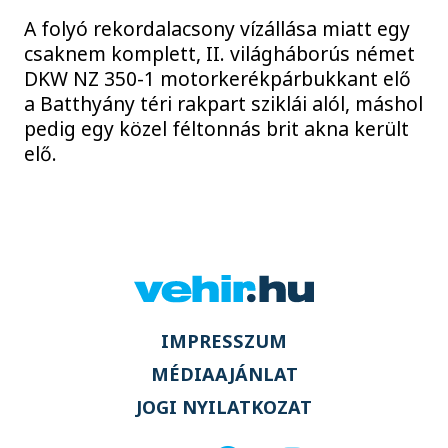
A folyó rekordalacsony vízállása miatt egy
csaknem komplett, II. világháborús német
DKW NZ 350-1 motorkerékpárbukkant elő
a Batthyány téri rakpart sziklái alól, máshol
pedig egy közel féltonnás brit akna került
elő.
IMPRESSZUM
MÉDIAAJÁNLAT
JOGI NYILATKOZAT