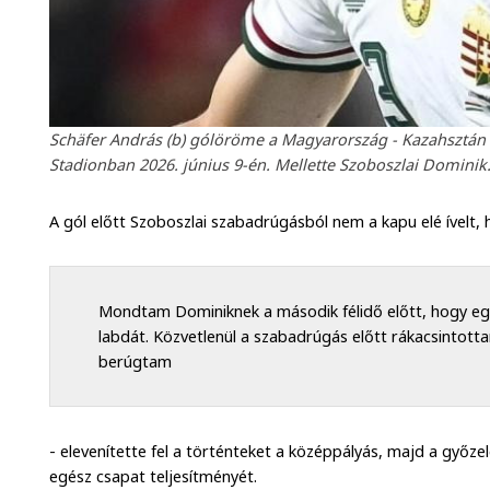
Schäfer András (b) gólöröme a Magyarország - Kazahsztá
Stadionban 2026. június 9-én. Mellette Szoboszlai Dominik.
A gól előtt Szoboszlai szabadrúgásból nem a kapu elé ívelt, 
Mondtam Dominiknek a második félidő előtt, hogy egy-
labdát. Közvetlenül a szabadrúgás előtt rákacsintot
berúgtam
- elevenítette fel a történteket a középpályás, majd a győzel
egész csapat teljesítményét.