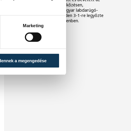
idei négy felkészülési mérkőzésen,
frissességet hozott a magyar labdarúgó-
válogatottba, amely kedden 3-1-re legyőzte
a kazah csapatot Debrecenben.
Marketing
dennek a megengedése