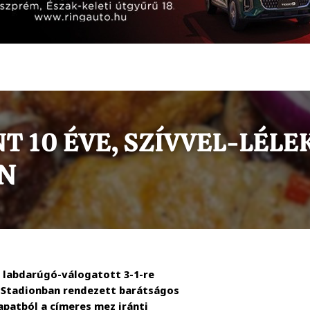
r labdarúgó-válogatott 3-1-re
 Stadionban rendezett barátságos
apatból a címeres mez iránti