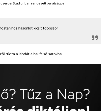
gyerdei Stadionban rendezett barátságos
mostanihoz hasonlót kicsit többször
ről rúgta a labdát a bal felső sarokba.