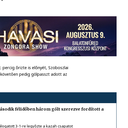
. percig őrizte is előnyét, Szoboszlai
t követően pedig gólpasszt adott az
sodik félidőben három gólt szerezve fordított a
ogatott 3-1-re legyőzte a kazah csapatot