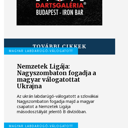
TOVÁBBI CIKKEK
MAGYAR LABDARÚGÓ-VÁLOGATOTT
Nemzetek Ligája:
Nagyszombaton fogadja a
magyar válogatottat
Ukrajna
Az ukrán labdarúgó-válogatott a szlovákiai
Nagyszombaton fogadja majd a magyar
csapatot a Nemzetek Ligája
másodosztályát jelentő B divízióban.
MAGYAR LABDARÚGÓ-VÁLOGATOTT