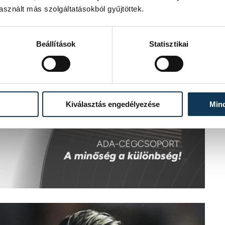
sznált más szolgáltatásokból gyűjtöttek.
Beállítások
Statisztikai
Kiválasztás engedélyezése
Min