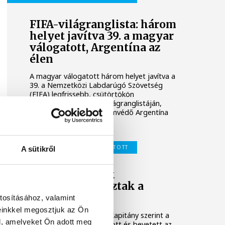
FIFA-világranglista: három
helyet javítva 39. a magyar
válogatott, Argentína az
élen
A magyar válogatott három helyet javítva a
39. a Nemzetközi Labdarúgó Szövetség
(FIFA) legfrissebb, csütörtökön
nyilvánosságra hozott világranglistáján,
amelyet a világbajnoki címvédő Argentína
vezet.
MAGYAR LABDARÚGÓ-VÁLOGATOTT
A sütikről
Rossi: a fiatalok
frissességet hoztak a
válogatottba
tosításához, valamint
einkkel megosztjuk az Ön
Marco Rossi szövetségi kapitány szerint a
l, amelyeket Ön adott meg
sok újonc, akiket meghívott és bevetett az