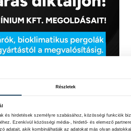
Részletek
ál
mak és hirdetések személyre szabásához, közösségi funkciók biz
hez. Ezenkívül közösségi média-, hirdető- és elemező partner
zó adatait, akik kombinálhatják az adatokat más olyan adatokka