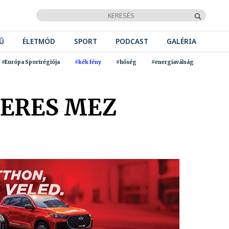
Ű
ÉLETMÓD
SPORT
PODCAST
GALÉRIA
#Európa Sportrégiója
#kék fény
#hőség
#energiaválság
MERES MEZ