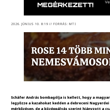
2026. JÚNIUS 10. 8:19
//
FORRÁS: MTI
Schäfer András bombagólja is kellett, hogy a magya
legyőzze a kazahokat kedden a debreceni Nagyerdei
mérkőzésen, de a középpályás szerint hiányzott a cs