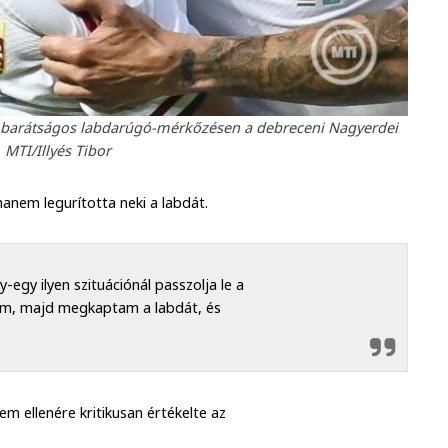
n barátságos labdarúgó-mérkőzésen a debreceni Nagyerdei
 MTI/Illyés Tibor
hanem legurította neki a labdát.
egy ilyen szituációnál passzolja le a
tam, majd megkaptam a labdát, és
em ellenére kritikusan értékelte az