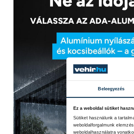
Beleegyezés
Ez a weboldal sütiket haszn
Sütiket használunk a tartal
weboldalforgalmunk elemzésé
weboldalhasználatra vonatko