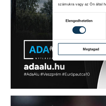
számukra vagy az Ön által ha
Hozzájárulás kiválasztása
Elengedhetetlen
Megtagad