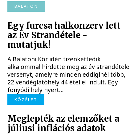
BALATON
Egy furcsa halkonzerv lett
az Év Strandétele -
mutatjuk!
A Balatoni Kör idén tizenkettedik
alkalommal hirdette meg az év strandétele
versenyt, amelyre minden eddiginél több,
22 vendéglátóhely 44 étellel indult. Egy
fonyódi hely nyert...
KÖZÉLET
Meglepték az elemzőket a
júliusi inflációs adatok