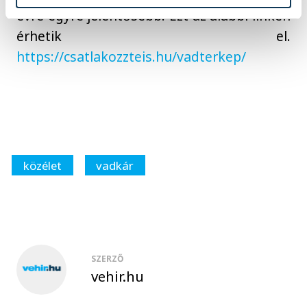
évre egyre jelentősebb. Ezt az alábbi linken
érhetik el.
https://csatlakozzteis.hu/vadterkep/
közélet
vadkár
SZERZŐ
vehir.hu