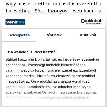
vagy más érintett fél mulasztása vezetett a
balesethez. Sőt, bizonyos esetekben a
vadásztársaság akár a vad eszmei
értékének megtérítését is követelheti.
Beleegyezés
Részletek
A sütikről
Mikor a legnagyobb a veszély?
Ez a weboldal sütiket használ
Sütiket használunk a tartalmak és hirdetések személyre
A vadbalesetek nem csupán éjszaka
szabásához, közösségi funkciók biztosításához,
történnek. Bár a szürkület és a hajnal
valamint weboldalforgalmunk elemzéséhez. Ezenkívül
közösségi média-, hirdető- és elemező partnereinkkel
kiemelten veszélyes időszak, a párzási
megosztjuk az Ön weboldalhasználatra vonatkozó
időszakban a szarvasok és őzek nappal is
adatait, akik kombinálhatják az adatokat más olyan
gyakrabban mozognak.
adatokkal, amelyeket Ön adott meg számukra vagy az
Ön által használt más szolgáltatásokból gyűjtöttek.