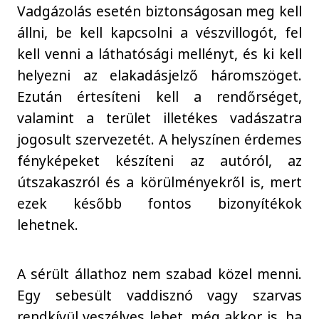
Vadgázolás esetén biztonságosan meg kell
állni, be kell kapcsolni a vészvillogót, fel
kell venni a láthatósági mellényt, és ki kell
helyezni az elakadásjelző háromszöget.
Ezután értesíteni kell a rendőrséget,
valamint a terület illetékes vadászatra
jogosult szervezetét. A helyszínen érdemes
fényképeket készíteni az autóról, az
útszakaszról és a körülményekről is, mert
ezek később fontos bizonyítékok
lehetnek.
A sérült állathoz nem szabad közel menni.
Egy sebesült vaddisznó vagy szarvas
rendkívül veszélyes lehet, még akkor is, ha