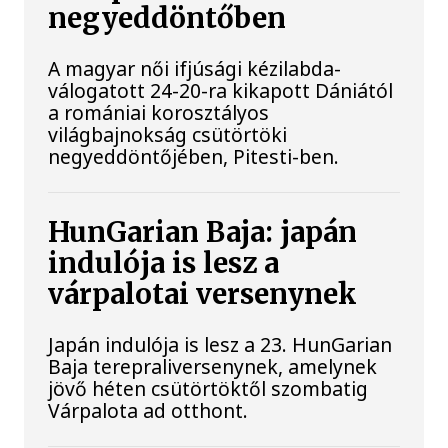
negyeddöntőben
A magyar női ifjúsági kézilabda-
válogatott 24-20-ra kikapott Dániától
a romániai korosztályos
világbajnokság csütörtöki
negyeddöntőjében, Pitesti-ben.
HunGarian Baja: japán
indulója is lesz a
várpalotai versenynek
Japán indulója is lesz a 23. HunGarian
Baja terepraliversenynek, amelynek
jövő héten csütörtöktől szombatig
Várpalota ad otthont.