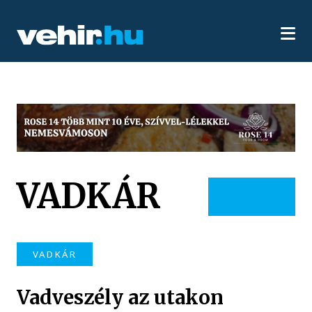
VADKÁR
VADKÁR
Vadveszély az utakon