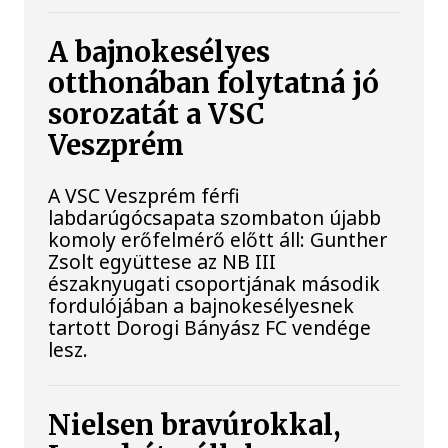
A bajnokesélyes
otthonában folytatná jó
sorozatát a VSC
Veszprém
A VSC Veszprém férfi
labdarúgócsapata szombaton újabb
komoly erőfelmérő előtt áll: Gunther
Zsolt együttese az NB III
északnyugati csoportjának második
fordulójában a bajnokesélyesnek
tartott Dorogi Bányász FC vendége
lesz.
Nielsen bravúrokkal,