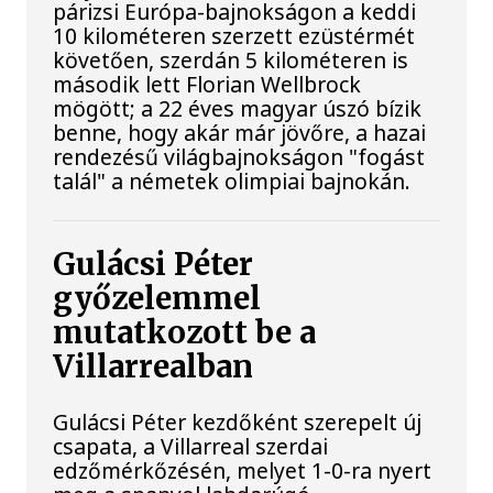
párizsi Európa-bajnokságon a keddi
10 kilométeren szerzett ezüstérmét
követően, szerdán 5 kilométeren is
második lett Florian Wellbrock
mögött; a 22 éves magyar úszó bízik
benne, hogy akár már jövőre, a hazai
rendezésű világbajnokságon "fogást
talál" a németek olimpiai bajnokán.
Gulácsi Péter
győzelemmel
mutatkozott be a
Villarrealban
Gulácsi Péter kezdőként szerepelt új
csapata, a Villarreal szerdai
edzőmérkőzésén, melyet 1-0-ra nyert