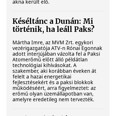
akna került elő.
Késéltánc a Dunán: Mi
történik, ha leáll Paks?
Mártha Imre, az MVM Zrt. egykori
vezérigazgatója ATV-n Rónai Egonnak
adott interjújában vázolta fel a Paksi
Atomerőmű előtt álló példátlan
technológiai kihívásokat. A
szakember, aki korábban éveken át
felelt a hazai energetikai
fejlesztésekért és a paksi blokkok
működéséért, arra figyelmeztet: az
erőmű olyan üzemállapotban van,
amelyre eredetileg nem tervezték.