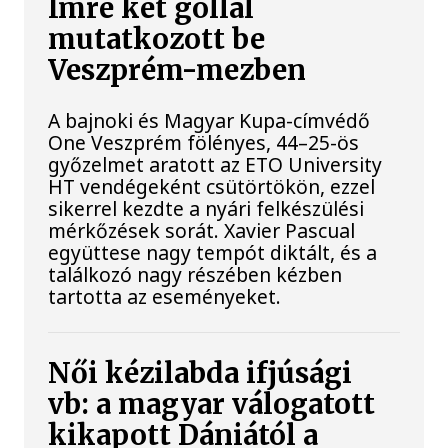
Imre két góllal
mutatkozott be
Veszprém-mezben
A bajnoki és Magyar Kupa-címvédő
One Veszprém fölényes, 44–25-ös
győzelmet aratott az ETO University
HT vendégeként csütörtökön, ezzel
sikerrel kezdte a nyári felkészülési
mérkőzések sorát. Xavier Pascual
együttese nagy tempót diktált, és a
találkozó nagy részében kézben
tartotta az eseményeket.
Női kézilabda ifjúsági
vb: a magyar válogatott
kikapott Dániától a