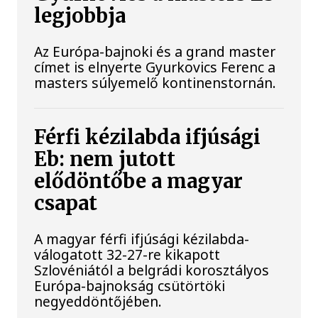
legjobbja
Az Európa-bajnoki és a grand master
címet is elnyerte Gyurkovics Ferenc a
masters súlyemelő kontinenstornán.
Férfi kézilabda ifjúsági
Eb: nem jutott
elődöntőbe a magyar
csapat
A magyar férfi ifjúsági kézilabda-
válogatott 32-27-re kikapott
Szlovéniától a belgrádi korosztályos
Európa-bajnokság csütörtöki
negyeddöntőjében.