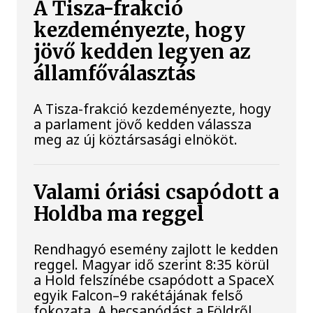
A Tisza-frakció
kezdeményezte, hogy
jövő kedden legyen az
államfőválasztás
A Tisza-frakció kezdeményezte, hogy
a parlament jövő kedden válassza
meg az új köztársasági elnököt.
Valami óriási csapódott a
Holdba ma reggel
Rendhagyó esemény zajlott le kedden
reggel. Magyar idő szerint 8:35 körül
a Hold felszínébe csapódott a SpaceX
egyik Falcon–9 rakétájának felső
fokozata. A becsapódást a Földről