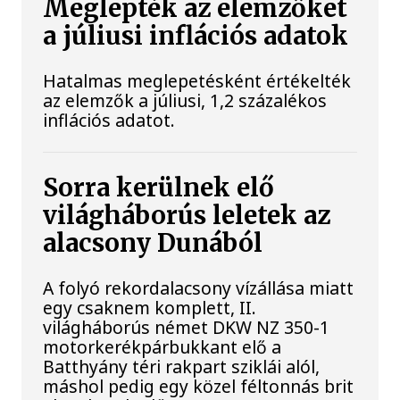
Meglepték az elemzőket
a júliusi inflációs adatok
Hatalmas meglepetésként értékelték
az elemzők a júliusi, 1,2 százalékos
inflációs adatot.
Sorra kerülnek elő
világháborús leletek az
alacsony Dunából
A folyó rekordalacsony vízállása miatt
egy csaknem komplett, II.
világháborús német DKW NZ 350-1
motorkerékpárbukkant elő a
Batthyány téri rakpart sziklái alól,
máshol pedig egy közel féltonnás brit