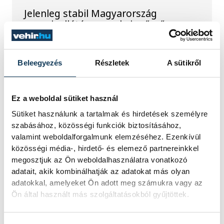
Jelenleg stabil Magyarország
energiaellátása, a paksi erőmű
munkatársai azon dolgoznak, hogy az
utolsó még termelő turbina
hibamentesen működjön - közölte a
Beleegyezés
Részletek
A sütikről
miniszterelnök a paksi erőműnél tett
keddi látogatása során.
Ez a weboldal sütiket használ
Játék közben fedezik fel
Sütiket használunk a tartalmak és hirdetések személyre
szabásához, közösségi funkciók biztosításához,
a tudomány világát a
valamint weboldalforgalmunk elemzéséhez. Ezenkívül
veszprémi gyerekek
közösségi média-, hirdető- és elemező partnereinkkel
megosztjuk az Ön weboldalhasználatra vonatkozó
Látványos kísérletek, kreatív
adatait, akik kombinálhatják az adatokat más olyan
feladatok és sok-sok élmény várja a
adatokkal, amelyeket Ön adott meg számukra vagy az
gyerekeket a veszprémi Tinker
Ön által használt más szolgáltatásokból gyűjtöttek.
Labsben. Videónkban Balassa
Marietta, a központ vezetője mutatja