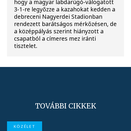
hogy a magyar labdarúgó-válogatott
3-1-re legyőzze a kazahokat kedden a
debreceni Nagyerdei Stadionban
rendezett barátságos mérkőzésen, de
a középpályás szerint hiányzott a
csapatból a címeres mez iránti
tisztelet.
TOVÁBBI CIKKEK
KÖZÉLET