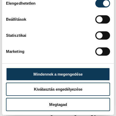
Elengedhetetlen
Beállítások
Statisztikai
Marketing
Mindennek a megengedése
TOVÁBBI CIKKEK
Kiválasztás engedélyezése
MAGYAR LABDARÚGÓ-VÁLOGATOTT
Megtagad
Nemzetek Ligája: