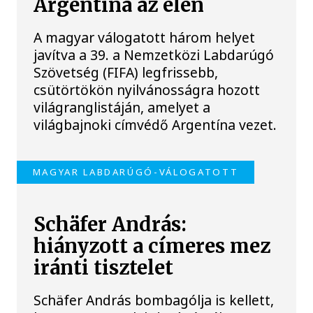
Argentína az élen
A magyar válogatott három helyet
javítva a 39. a Nemzetközi Labdarúgó
Szövetség (FIFA) legfrissebb,
csütörtökön nyilvánosságra hozott
világranglistáján, amelyet a
világbajnoki címvédő Argentína vezet.
MAGYAR LABDARÚGÓ-VÁLOGATOTT
Schäfer András:
hiányzott a címeres mez
iránti tisztelet
Schäfer András bombagólja is kellett,