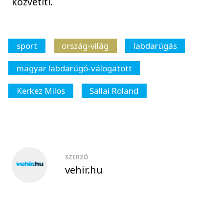
közvetíti.
sport
ország-világ
labdarúgás
magyar labdarúgó-válogatott
Kerkez Milos
Sallai Roland
SZERZŐ
vehir.hu