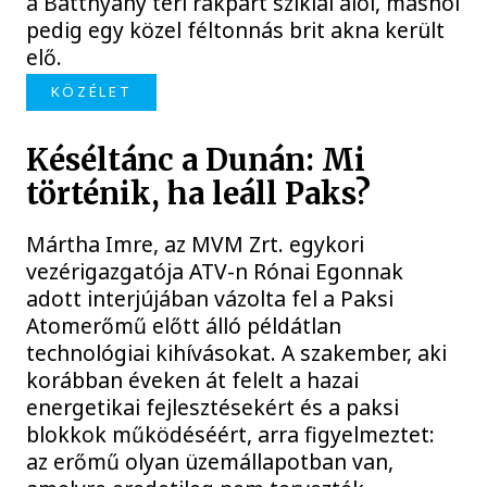
a Batthyány téri rakpart sziklái alól, máshol
pedig egy közel féltonnás brit akna került
elő.
KÖZÉLET
Késéltánc a Dunán: Mi
történik, ha leáll Paks?
Mártha Imre, az MVM Zrt. egykori
vezérigazgatója ATV-n Rónai Egonnak
adott interjújában vázolta fel a Paksi
Atomerőmű előtt álló példátlan
technológiai kihívásokat. A szakember, aki
korábban éveken át felelt a hazai
energetikai fejlesztésekért és a paksi
blokkok működéséért, arra figyelmeztet:
az erőmű olyan üzemállapotban van,