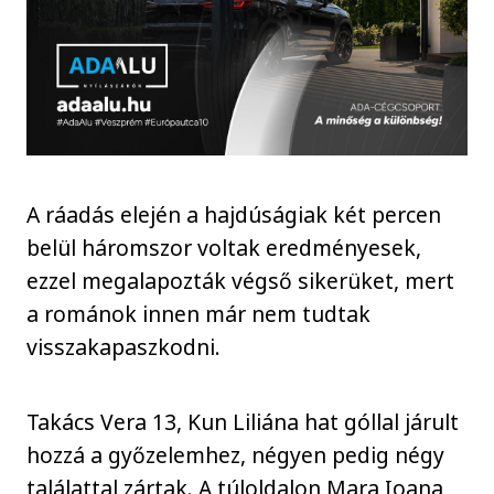
A ráadás elején a hajdúságiak két percen
belül háromszor voltak eredményesek,
ezzel megalapozták végső sikerüket, mert
a románok innen már nem tudtak
visszakapaszkodni.
Takács Vera 13, Kun Liliána hat góllal járult
hozzá a győzelemhez, négyen pedig négy
találattal zártak. A túloldalon Mara Ioana