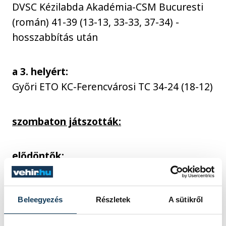
DVSC Kézilabda Akadémia-CSM Bucuresti
(román) 41-39 (13-13, 33-33, 37-34) -
hosszabbítás után
a 3. helyért:
Győri ETO KC-Ferencvárosi TC 34-24 (18-12)
szombaton játszották:
elődöntők:
DVSC Kézilabda Akadémia-Ferencvárosi TC
28-27 (14-18)
CSM Bucuresti-Győri ETO KC 41-39 (13-21,
Beleegyezés
Részletek
A sütikről
34-34, 37-37) - hosszabbítás után