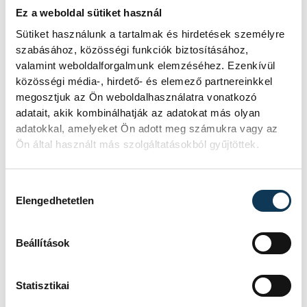
Ez a weboldal sütiket használ
Sütiket használunk a tartalmak és hirdetések személyre
sport
kézilabda
ország-világ
szabásához, közösségi funkciók biztosításához,
valamint weboldalforgalmunk elemzéséhez. Ezenkívül
Európai ifjúsági kézilabdaliga
közösségi média-, hirdető- és elemező partnereinkkel
megosztjuk az Ön weboldalhasználatra vonatkozó
adatait, akik kombinálhatják az adatokat más olyan
adatokkal, amelyeket Ön adott meg számukra vagy az
Ön által használt más szolgáltatásokból gyűjtöttek.
SZERZŐ
Hozzájárulás kiválasztása
vehir.hu
Elengedhetetlen
Beállítások
Statisztikai