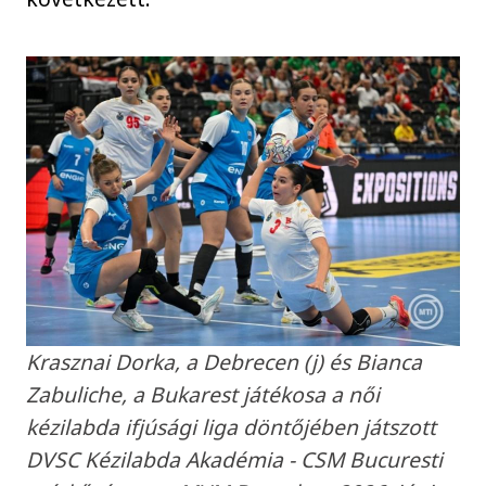
Krasznai Dorka, a Debrecen (j) és Bianca
Zabuliche, a Bukarest játékosa a női
kézilabda ifjúsági liga döntőjében játszott
DVSC Kézilabda Akadémia - CSM Bucuresti