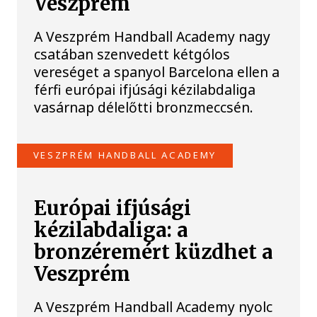
Veszprém
A Veszprém Handball Academy nagy
csatában szenvedett kétgólos
vereséget a spanyol Barcelona ellen a
férfi európai ifjúsági kézilabdaliga
vasárnap délelőtti bronzmeccsén.
VESZPRÉM HANDBALL ACADEMY
Európai ifjúsági
kézilabdaliga: a
bronzéremért küzdhet a
Veszprém
A Veszprém Handball Academy nyolc