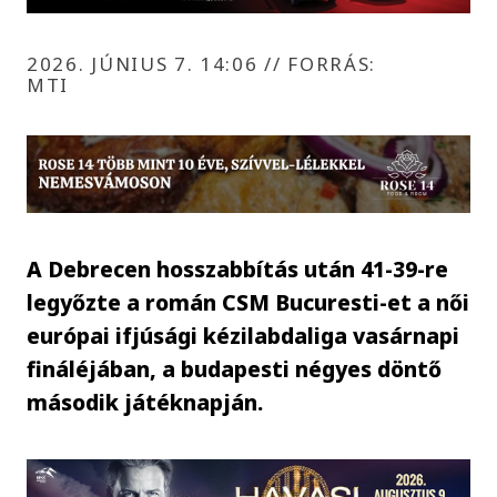
2026. JÚNIUS 7. 14:06
//
FORRÁS:
MTI
A Debrecen hosszabbítás után 41-39-re
legyőzte a román CSM Bucuresti-et a női
európai ifjúsági kézilabdaliga vasárnapi
fináléjában, a budapesti négyes döntő
második játéknapján.