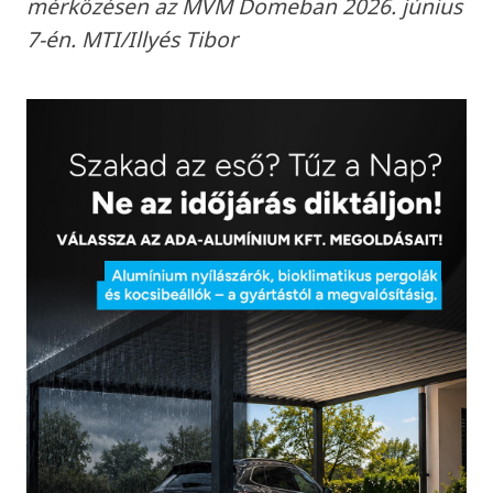
mérkőzésen az MVM Domeban 2026. június
7-én. MTI/Illyés Tibor