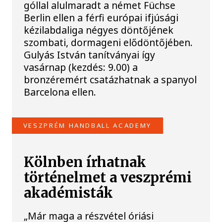
góllal alulmaradt a német Füchse
Berlin ellen a férfi európai ifjúsági
kézilabdaliga négyes döntőjének
szombati, dormageni elődöntőjében.
Gulyás István tanítványai így
vasárnap (kezdés: 9.00) a
bronzéremért csatázhatnak a spanyol
Barcelona ellen.
VESZPRÉM HANDBALL ACADEMY
Kölnben írhatnak
történelmet a veszprémi
akadémisták
„Már maga a részvétel óriási