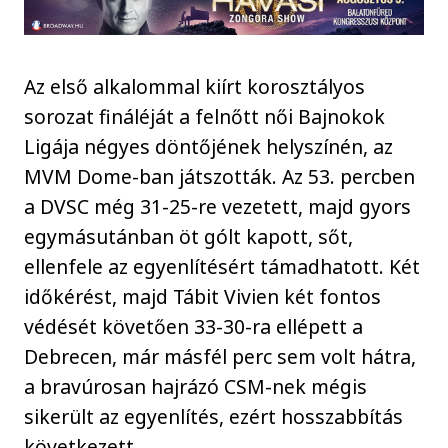
Az első alkalommal kiírt korosztályos
sorozat fináléját a felnőtt női Bajnokok
Ligája négyes döntőjének helyszínén, az
MVM Dome-ban játszották. Az 53. percben
a DVSC még 31-25-re vezetett, majd gyors
egymásutánban öt gólt kapott, sőt,
ellenfele az egyenlítésért támadhatott. Két
időkérést, majd Tábit Vivien két fontos
védését követően 33-30-ra ellépett a
Debrecen, már másfél perc sem volt hátra,
a bravúrosan hajrázó CSM-nek mégis
sikerült az egyenlítés, ezért hosszabbítás
következett.