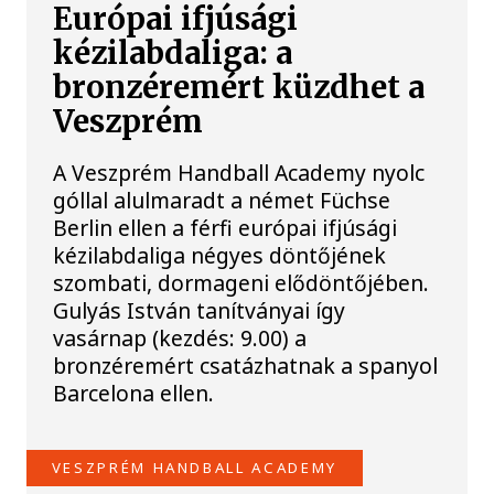
Európai ifjúsági
kézilabdaliga: a
bronzéremért küzdhet a
Veszprém
A Veszprém Handball Academy nyolc
góllal alulmaradt a német Füchse
Berlin ellen a férfi európai ifjúsági
kézilabdaliga négyes döntőjének
szombati, dormageni elődöntőjében.
Gulyás István tanítványai így
vasárnap (kezdés: 9.00) a
bronzéremért csatázhatnak a spanyol
Barcelona ellen.
VESZPRÉM HANDBALL ACADEMY