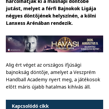
harcolhatják ki a másnapi döntőbe
jutást, melyet a férfi Bajnokok Ligája
négyes döntőjének helyszínén, a kölni
Lanxess Arénában rendezik.
Alig ért véget az országos ifjúsági
bajnokság döntője, amelyet a Veszprém
Handball Academy nyert meg, a játékosok
előtt máris újabb hatalmas kihívás áll.
Kapcsolódó cikk