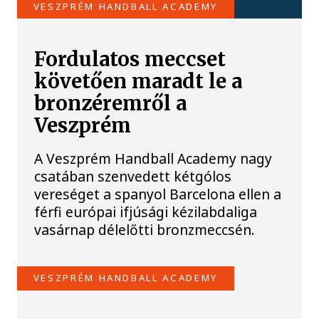
VESZPRÉM HANDBALL ACADEMY
Fordulatos meccset
követően maradt le a
bronzéremről a
Veszprém
A Veszprém Handball Academy nagy
csatában szenvedett kétgólos
vereséget a spanyol Barcelona ellen a
férfi európai ifjúsági kézilabdaliga
vasárnap délelőtti bronzmeccsén.
VESZPRÉM HANDBALL ACADEMY