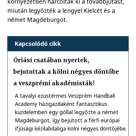
környezetben harcolták ki a továbbjutást,
miután legyőzték a lengyel Kielcét és a
német Magdeburgot.
Kapcsolódó cikk
Óriási csatában nyertek,
bejutottak a kölni négyes döntőbe
a veszprémi akadémisták!
A tavalyi ezüstérmes Veszprém Handball
Academy házigazdaként fantasztikus
küzdelemben egy góllal legyőzte a német
Magdeburgot, így bejutott a férfi európai
ifjúsági kézilabdaliga kölni négyes döntőjébe.