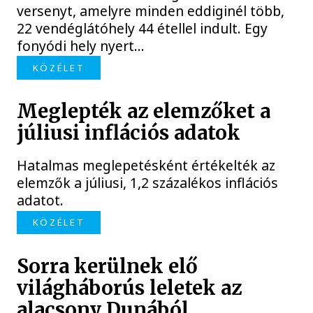
versenyt, amelyre minden eddiginél több,
22 vendéglátóhely 44 étellel indult. Egy
fonyódi hely nyert...
KÖZÉLET
Meglepték az elemzőket a
júliusi inflációs adatok
Hatalmas meglepetésként értékelték az
elemzők a júliusi, 1,2 százalékos inflációs
adatot.
KÖZÉLET
Sorra kerülnek elő
világháborús leletek az
alacsony Dunából