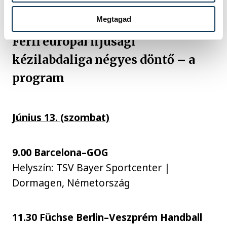
színpadán léphessenek pályára.
Megtagad
Férfi európai ifjúsági
kézilabdaliga négyes döntő – a
program
Június 13. (szombat)
9.00 Barcelona–GOG
Helyszín: TSV Bayer Sportcenter |
Dormagen, Németország
11.30 Füchse Berlin–Veszprém Handball