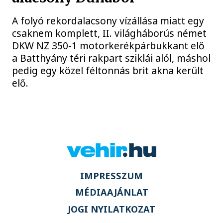
A folyó rekordalacsony vízállása miatt egy
csaknem komplett, II. világháborús német
DKW NZ 350-1 motorkerékpárbukkant elő
a Batthyány téri rakpart sziklái alól, máshol
pedig egy közel féltonnás brit akna került
elő.
IMPRESSZUM
MÉDIAAJÁNLAT
JOGI NYILATKOZAT