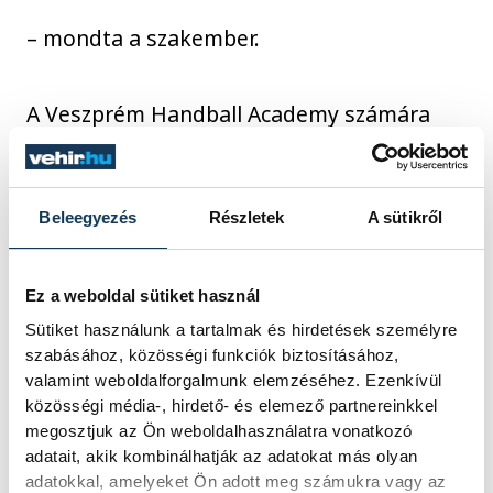
– mondta a szakember.
A Veszprém Handball Academy számára
már a négyes döntőbe jutás is jelentős
eredmény, ugyanakkor a csapat szeretné
ismét megmutatni, hogy helye van Európa
Beleegyezés
Részletek
A sütikről
legjobbjai között.
Ez a weboldal sütiket használ
Sütiket használunk a tartalmak és hirdetések személyre
szabásához, közösségi funkciók biztosításához,
Azt gondolom, hogy már
valamint weboldalforgalmunk elemzéséhez. Ezenkívül
maga a részvétel óriási
közösségi média-, hirdető- és elemező partnereinkkel
dicsőség mindenkinek, mind
megosztjuk az Ön weboldalhasználatra vonatkozó
adatait, akik kombinálhatják az adatokat más olyan
a csapatnak, mind az
adatokkal, amelyeket Ön adott meg számukra vagy az