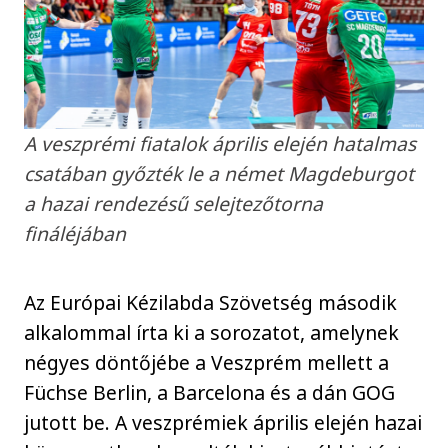
A veszprémi fiatalok április elején hatalmas
csatában győzték le a német Magdeburgot
a hazai rendezésű selejtezőtorna
fináléjában
Az Európai Kézilabda Szövetség második
alkalommal írta ki a sorozatot, amelynek
négyes döntőjébe a Veszprém mellett a
Füchse Berlin, a Barcelona és a dán GOG
jutott be. A veszprémiek április elején hazai