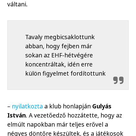
váltani.
Tavaly megbicsaklottunk
abban, hogy fejben már
sokan az EHF-hétvégére
koncentráltak, idén erre
külön figyelmet fordítottunk
–
nyilatkozta
a klub honlapján
Gulyás
István
. A vezetőedző hozzátette, hogy az
elmúlt napokban már teljes erővel a
négyes döntőre készültek, és a játékosok