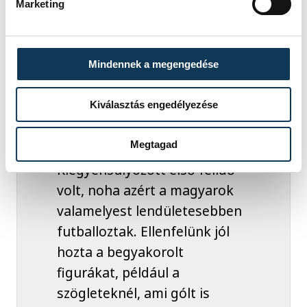
Marketing
védekezésben nem hibázott többet. A 61
éves tréner a szünetben egyrészt a sárga
lapja miatt cserélte le, másrészt ki akarta
Mindennek a megengedése
próbálni Szűcs Kornélt a jobb oldali védő
posztján.
Kiválasztás engedélyezése
Megtagad
Kiegyensúlyozott első félidő
volt, noha azért a magyarok
valamelyest lendületesebben
futballoztak. Ellenfelünk jól
hozta a begyakorolt
figurákat, például a
szögleteknél, ami gólt is