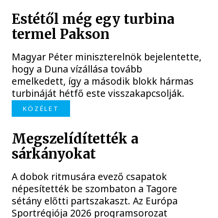
Estétől még egy turbina
termel Pakson
Magyar Péter miniszterelnök bejelentette,
hogy a Duna vízállása tovább
emelkedett, így a második blokk hármas
turbináját hétfő este visszakapcsolják.
KÖZÉLET
Megszelídítették a
sárkányokat
A dobok ritmusára evező csapatok
népesítették be szombaton a Tagore
sétány előtti partszakaszt. Az Európa
Sportrégiója 2026 programsorozat