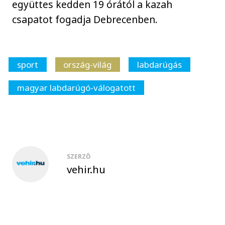
együttes kedden 19 órától a kazah
csapatot fogadja Debrecenben.
sport
ország-világ
labdarúgás
magyar labdarúgó-válogatott
SZERZŐ
vehir.hu