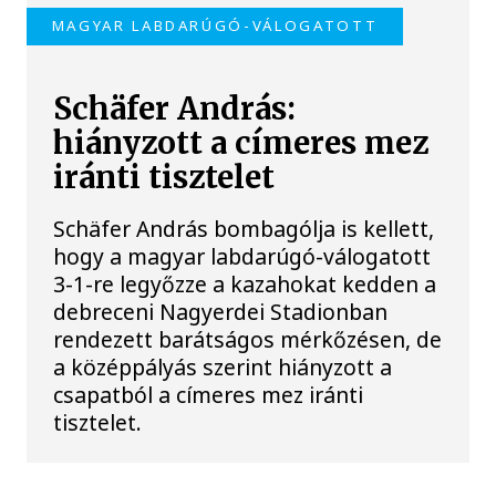
MAGYAR LABDARÚGÓ-VÁLOGATOTT
Schäfer András:
hiányzott a címeres mez
iránti tisztelet
Schäfer András bombagólja is kellett,
hogy a magyar labdarúgó-válogatott
3-1-re legyőzze a kazahokat kedden a
debreceni Nagyerdei Stadionban
rendezett barátságos mérkőzésen, de
a középpályás szerint hiányzott a
csapatból a címeres mez iránti
tisztelet.