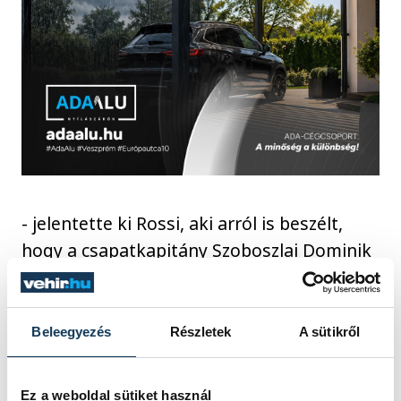
- jelentette ki Rossi, aki arról is beszélt,
hogy a csapatkapitány Szoboszlai Dominik
elfárdt, ennek ellenére kezdeni fog
Debrecenben is.
Beleegyezés
Részletek
A sütikről
Ez a weboldal sütiket használ
Dominik elfáradt, görcsei