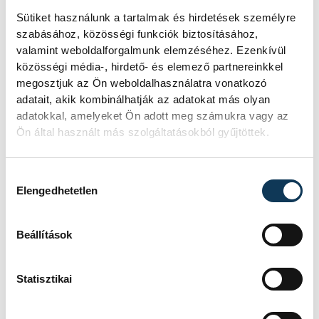
Sütiket használunk a tartalmak és hirdetések személyre
voltak, de hozzászokott,
szabásához, közösségi funkciók biztosításához,
hogy négy nap alatt
valamint weboldalforgalmunk elemzéséhez. Ezenkívül
regenerálódik. Terveim
közösségi média-, hirdető- és elemező partnereinkkel
szerint kezdeni fog, mert
megosztjuk az Ön weboldalhasználatra vonatkozó
adatait, akik kombinálhatják az adatokat más olyan
fontos számunkra, hogy
adatokkal, amelyeket Ön adott meg számukra vagy az
újfent győzzünk, viszont
Ön által használt más szolgáltatásokból gyűjtöttek.
lehet, hogy a 60. perc körül
lecserélem.
Hozzájárulás kiválasztása
Elengedhetetlen
Beállítások
Rossi szót ejtett még Osváth Attiláról,
akinek negyedik perces szabálytalansága
Statisztikai
akár meccset befolyásoló hiba is lehetett
volna, viszont szerinte utána