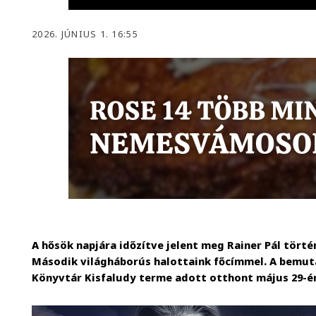
2026. JÚNIUS 1. 16:55
A hősök napjára időzítve jelent meg Rainer Pál tört
Második világháborús halottaink főcímmel. A bemut
Könyvtár Kisfaludy terme adott otthont május 29-é