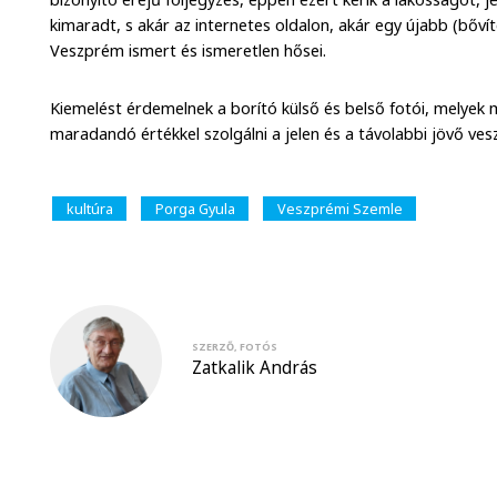
kimaradt, s akár az internetes oldalon, akár egy újabb (bőví
Veszprém ismert és ismeretlen hősei.
Kiemelést érdemelnek a borító külső és belső fotói, melyek 
maradandó értékkel szolgálni a jelen és a távolabbi jövő ves
kultúra
Porga Gyula
Veszprémi Szemle
SZERZŐ, FOTÓS
Zatkalik András