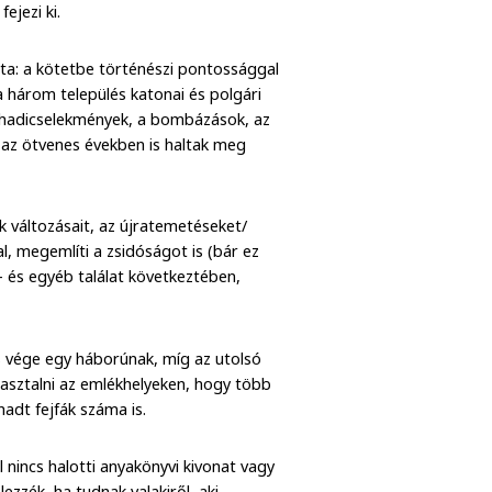
ejezi ki.
tta: a kötetbe történészi pontossággal
a három település katonai és polgári
 hadicselekmények, a bombázások, az
 az ötvenes években is haltak meg
k változásait, az újratemetéseket/
l, megemlíti a zsidóságot is (bár ez
 és egyéb találat következtében,
cs vége egy háborúnak, míg az utolsó
asztalni az emlékhelyeken, hogy több
adt fejfák száma is.
nincs halotti anyakönyvi kivonat vagy
lezzék, ha tudnak valakiről, aki