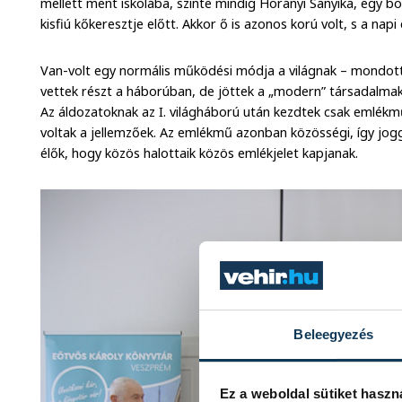
mellett ment iskolába, szinte mindig Horányi Sanyika, egy
kisfiú kőkeresztje előtt. Akkor ő is azonos korú volt, s a na
Van-volt egy normális működési módja a világnak – mondott
vettek részt a háborúban, de jöttek a „modern” társadalma
Az áldozatoknak az I. világháború után kezdtek csak emlékműv
voltak a jellemzőek. Az emlékmű azonban közösségi, így jogg
élők, hogy közös halottaik közös emlékjelet kapjanak.
Beleegyezés
Ez a weboldal sütiket haszn