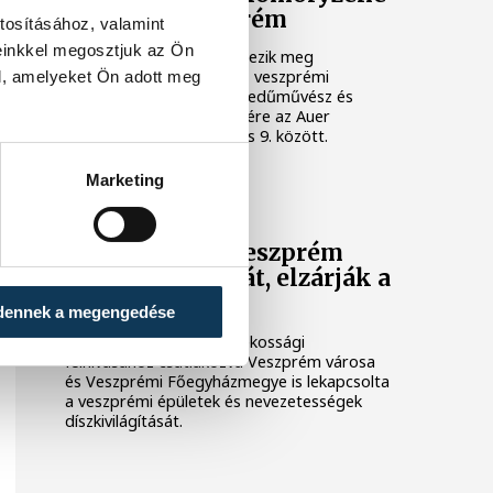
fővárosa Veszprém
tosításához, valamint
einkkel megosztjuk az Ön
Idén 12. alkalommal rendezik meg
Veszprémben a világhírű, veszprémi
l, amelyeket Ön adott meg
születésű Auer Lipót hegedűművész és
zenepedagógus tiszteletére az Auer
Fesztivált, augusztus 3. és 9. között.
Marketing
ENERGIAVÁLSÁG
Lekapcsolják Veszprém
díszkivilágítását, elzárják a
szökőkutakat
dennek a megengedése
A kormány energiatakarékossági
felhívásához csatlakozva Veszprém városa
és Veszprémi Főegyházmegye is lekapcsolta
a veszprémi épületek és nevezetességek
díszkivilágítását.