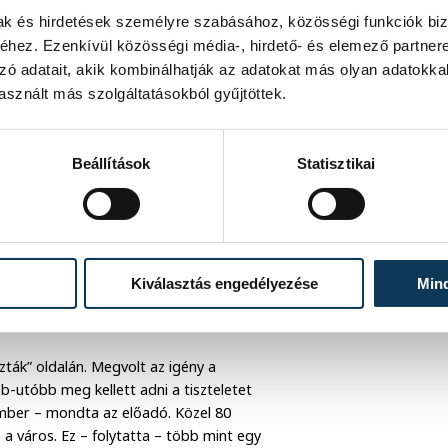
mak és hirdetések személyre szabásához, közösségi funkciók biz
hez. Ezenkívül közösségi média-, hirdető- és elemező partner
zó adatait, akik kombinálhatják az adatokat más olyan adatokka
sznált más szolgáltatásokból gyűjtöttek.
Beállítások
Statisztikai
Kiválasztás engedélyezése
Min
orga Gyula, Rainer Pál, Faa Judit
szták” oldalán. Megvolt az igény a
b-utóbb meg kellett adni a tiszteletet
ember – mondta az előadó. Közel 80
 a város. Ez – folytatta – több mint egy