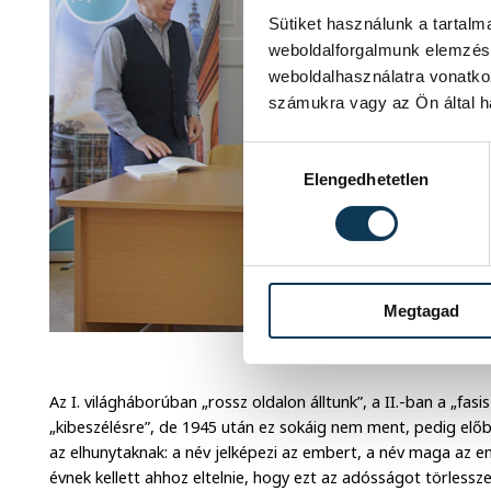
Sütiket használunk a tartal
weboldalforgalmunk elemzésé
weboldalhasználatra vonatko
számukra vagy az Ön által ha
Hozzájárulás kiválasztása
Elengedhetetlen
Megtagad
Földes Ferenc, Négyesi Lajos, P
Az I. világháborúban „rossz oldalon álltunk”, a II.-ban a „fasi
„kibeszélésre”, de 1945 után ez sokáig nem ment, pedig előb
az elhunytaknak: a név jelképezi az embert, a név maga az 
évnek kellett ahhoz eltelnie, hogy ezt az adósságot törlessze