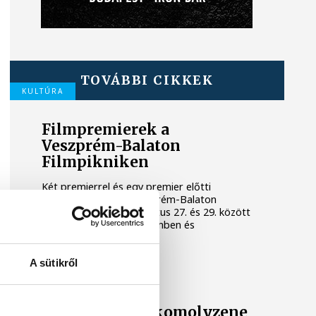
TOVÁBBI CIKKEK
KULTÚRA
Filmpremierek a
Veszprém-Balaton
Filmpikniken
Két premierrel és egy premier előtti
vetítéssel készül a Veszprém-Balaton
Filmpiknik, amely augusztus 27. és 29. között
várja a nézőket Veszprémben és
Balatonfüreden.
A sütikről
KULTÚRA
Ezen a héten a komolyzene