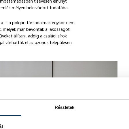
 bombatámadásban tízévesen elhunyt
pi emlék mélyen beleivódott tudatába.
a –: a polgári társadalmak egykor nem
k, melyek már bevonták a lakosságot.
eket állítani, addig a családi sírok
al várhatták el az azonos településen
Részletek
ál