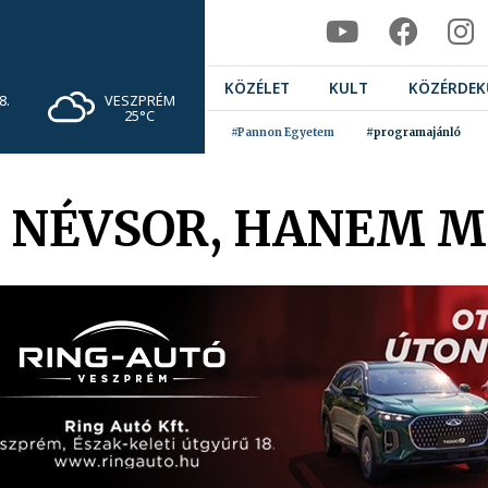
KÖZÉLET
KULT
KÖZÉRDEK
VESZPRÉM
8.
25°C
#Pannon Egyetem
#programajánló
M NÉVSOR, HANEM 