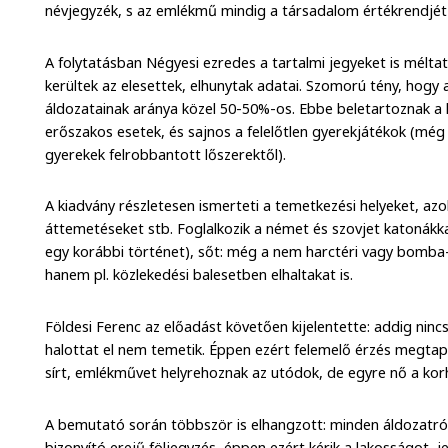
névjegyzék, s az emlékmű mindig a társadalom értékrendjét f
A folytatásban Négyesi ezredes a tartalmi jegyeket is mélta
kerültek az elesettek, elhunytak adatai. Szomorú tény, hogy 
áldozatainak aránya közel 50-50%-os. Ebbe beletartoznak a
erőszakos esetek, és sajnos a felelőtlen gyerekjátékok (még
gyerekek felrobbantott lőszerektől).
A kiadvány részletesen ismerteti a temetkezési helyeket, azo
áttemetéseket stb. Foglalkozik a német és szovjet katonákka
egy korábbi történet), sőt: még a nem harctéri vagy bomba-
hanem pl. közlekedési balesetben elhaltakat is.
Földesi Ferenc az előadást követően kijelentette: addig nin
halottat el nem temetik. Éppen ezért felemelő érzés megtap
sírt, emlékművet helyrehoznak az utódok, de egyre nő a korh
A bemutató során többször is elhangzott: minden áldozatról 
bizonyító erejű följegyzés, éppen ezért kérik a lakosságot, je