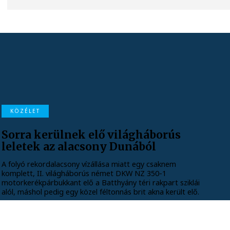
KÖZÉLET
Sorra kerülnek elő világháborús
leletek az alacsony Dunából
A folyó rekordalacsony vízállása miatt egy csaknem
komplett, II. világháborús német DKW NZ 350-1
motorkerékpárbukkant elő a Batthyány téri rakpart sziklái
alól, máshol pedig egy közel féltonnás brit akna került elő.