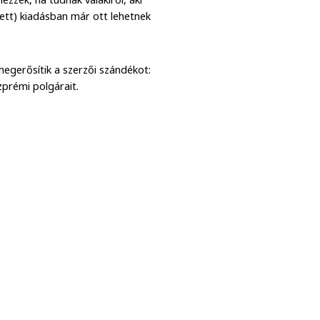
tett) kiadásban már ott lehetnek
megerősítik a szerzői szándékot:
zprémi polgárait.