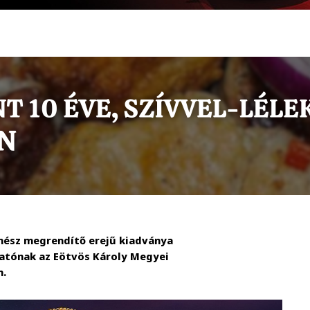
énész megrendítő erejű kiadványa
atónak az Eötvös Károly Megyei
n.