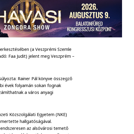
zerkesztésében (a Veszprémi Szemle
adó: Faa Judit) jelent meg Veszprém –
lyozta: Rainer Pál könyve összegző
bi évek folyamán sokan fognak
számíthatnak a város anyagi
zeti Közszolgálati Egyetem (NKE)
mertette hallgatóságával.
endszeresen az alsóvárosi temető