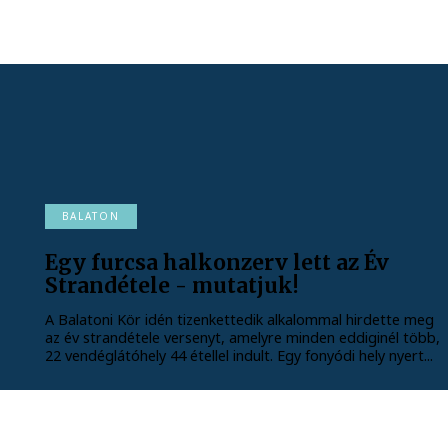
BALATON
Egy furcsa halkonzerv lett az Év
Strandétele - mutatjuk!
A Balatoni Kör idén tizenkettedik alkalommal hirdette meg
az év strandétele versenyt, amelyre minden eddiginél több,
22 vendéglátóhely 44 étellel indult. Egy fonyódi hely nyert...