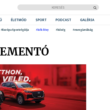
Ű
ÉLETMÓD
SPORT
PODCAST
GALÉRIA
#Európa Sportrégiója
#kék fény
#hőség
#energiaválság
MEMENTÓ