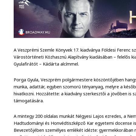
A Veszprémi Szemle Könyvek 17. kiadványa Földesi Ferenc s
Várostörténeti Közhasznú Alapítvány kiadásában – felelős ki
Gyulafirátót – Kádárta alcímmel.
Porga Gyula, Veszprém polgármestere köszöntőjében hangsú
munka, adattár, egyben szomorú tényanyag, melyre a későb
hivatkozni. Hozzátette: a kiadvány szerkesztői a jövőben is 
támogatására.
A mintegy 200 oldalas munkát Négyesi Lajos ezredes, a Nem
Hadtudományi és Honvédtiszképző Kar egyetemi docense is
Bevezetőjében személyes emlékét idézte: gyermekkorában r