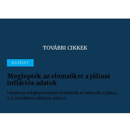
TOVÁBBI CIKKEK
KÖZÉLET
Meglepték az elemzőket a júliusi
inflációs adatok
Hatalmas meglepetésként értékelték az elemzők a júliusi,
1,2 százalékos inflációs adatot.