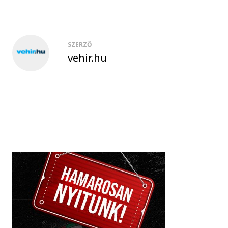
SZERZŐ
vehir.hu