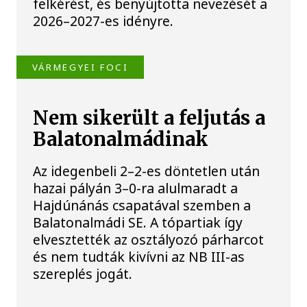
felkérést, és benyújtotta nevezését a
2026–2027-es idényre.
VÁRMEGYEI FOCI
Nem sikerült a feljutás a
Balatonalmádinak
Az idegenbeli 2–2-es döntetlen után
hazai pályán 3–0-ra alulmaradt a
Hajdúnánás csapatával szemben a
Balatonalmádi SE. A tópartiak így
elvesztették az osztályozó párharcot
és nem tudták kivívni az NB III-as
szereplés jogát.