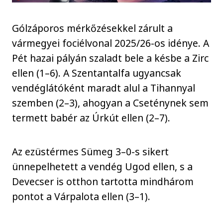
Gólzáporos mérkőzésekkel zárult a
vármegyei fociélvonal 2025/26-os idénye. A
Pét hazai pályán szaladt bele a késbe a Zirc
ellen (1–6). A Szentantalfa ugyancsak
vendéglátóként maradt alul a Tihannyal
szemben (2–3), ahogyan a Cseténynek sem
termett babér az Úrkút ellen (2–7).
Az ezüstérmes Sümeg 3–0-s sikert
ünnepelhetett a vendég Ugod ellen, s a
Devecser is otthon tartotta mindhárom
pontot a Várpalota ellen (3–1).