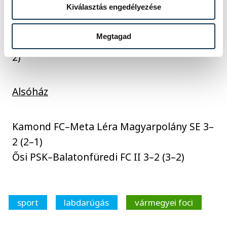
Kiválasztás engedélyezése
Balatonszepezd ÖKSC–Badacsonytomaji SE
5–3 (3–2)
Megtagad
Káptalanfa SE–Gostech PV Öskü FC 1–5 (1–
2)
Alsóház
Kamond FC–Meta Léra Magyarpolány SE 3–
2 (2–1)
Ősi PSK–Balatonfüredi FC II 3–2 (3–2)
sport
labdarúgás
vármegyei foci