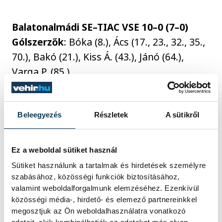
Balatonalmádi SE–TIAC VSE 10–0 (7–0)
Gólszerzők
: Bóka (8.), Ács (17., 23., 32., 35.,
70.), Bakó (21.), Kiss Á. (43.), Jánó (64.),
Varga P. (85.)
Szabadnapos volt:
Balatonfüredi USC
Beleegyezés
Részletek
A sütikről
A bajnokság végeredménye
Ez a weboldal sütiket használ
Sütiket használunk a tartalmak és hirdetések személyre
szabásához, közösségi funkciók biztosításához,
H.
Csapat
M.
Gy.
D.
V.
LG.
KG.
GK.
P.
valamint weboldalforgalmunk elemzéséhez. Ezenkívül
1.
Balatonalmádi SE
24
21
3
0
110
12
98
66
közösségi média-, hirdető- és elemező partnereinkkel
2.
Sümeg VSE
24
17
3
4
53
31
22
54
megosztjuk az Ön weboldalhasználatra vonatkozó
3.
Balatonfüredi USC
24
16
0
8
73
31
42
48