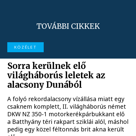
TOVÁBBI CIKKEK
KÖZÉLET
Sorra kerülnek elő
világháborús leletek az
alacsony Dunából
A folyó rekordalacsony vízállása miatt egy
csaknem komplett, II. világháborús német
DKW NZ 350-1 motorkerékpárbukkant elő
a Batthyány téri rakpart sziklái alól, máshol
pedig egy közel féltonnás brit akna került