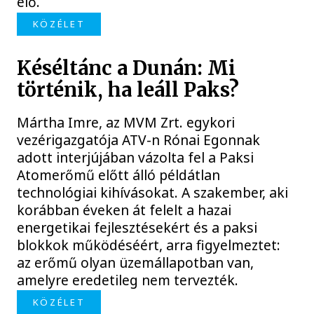
elő.
KÖZÉLET
Késéltánc a Dunán: Mi
történik, ha leáll Paks?
Mártha Imre, az MVM Zrt. egykori
vezérigazgatója ATV-n Rónai Egonnak
adott interjújában vázolta fel a Paksi
Atomerőmű előtt álló példátlan
technológiai kihívásokat. A szakember, aki
korábban éveken át felelt a hazai
energetikai fejlesztésekért és a paksi
blokkok működéséért, arra figyelmeztet:
az erőmű olyan üzemállapotban van,
amelyre eredetileg nem tervezték.
KÖZÉLET