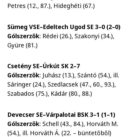
Petres (12., 87.), Hideghéti (67.)
Sümeg VSE–Edeltech Ugod SE 3–0 (2–0)
Gólszerzők
: Rédei (26.), Szakonyi (34.),
Gyüre (81.)
Csetény SE–Úrkút SK 2–7
Gólszerzők
: Juhász (13.), Szántó (54.), ill.
Sáringer (24.), Szedlacsek (47., 60., 93.),
Szabados (75.), Kádár (80., 88.)
Devecser SE–Várpalotai BSK 3–1 (1–1)
Gólszerzők
: Schell (43., 84.), Horváth M.
(54.), ill. Horváth Á. (22. – büntetőből)