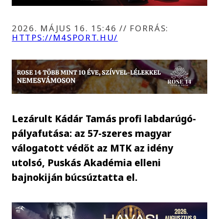
2026. MÁJUS 16. 15:46
//
FORRÁS:
HTTPS://M4SPORT.HU/
Lezárult Kádár Tamás profi labdarúgó-
pályafutása: az 57-szeres magyar
válogatott védőt az MTK az idény
utolsó, Puskás Akadémia elleni
bajnokiján búcsúztatta el.