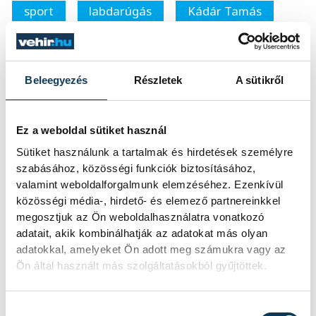
sport
labdarúgás
Kádár Tamás
Beleegyezés
Részletek
A sütikről
SZERZŐ
vehir.hu
Ez a weboldal sütiket használ
Sütiket használunk a tartalmak és hirdetések személyre
szabásához, közösségi funkciók biztosításához,
valamint weboldalforgalmunk elemzéséhez. Ezenkívül
közösségi média-, hirdető- és elemező partnereinkkel
megosztjuk az Ön weboldalhasználatra vonatkozó
adatait, akik kombinálhatják az adatokat más olyan
adatokkal, amelyeket Ön adott meg számukra vagy az
Ön által használt más szolgáltatásokból gyűjtöttek.
Hozzájárulás kiválasztása