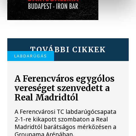
TOVÁBBI CIKKEK
LABDARÚGÁS
A Ferencváros egygólos
vereséget szenvedett a
Real Madridtól
A Ferencvárosi TC labdarúgócsapata
2-1-re kikapott szombaton a Real
Madridtól barátságos mérkőzésen a
Groupama Arénában.