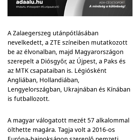
A Zalaegerszeg utánpótlásában
nevelkedett, a ZTE színeiben mutatkozott
be az élvonalban, majd Magyarországon
szerepelt a Diósgyőr, az Újpest, a Paks és
az MTK csapataiban is. Légiósként
Angliában, Hollandiában,
Lengyelországban, Ukrajnában és Kínában
is futballozott.
A magyar válogatott mezét 57 alkalommal
ölthette magára. Tagja volt a 2016-os
Európa-bajnokságon szereplő nemzeti