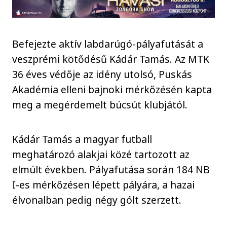
Befejezte aktív labdarúgó-pályafutását a
veszprémi kötődésű Kádár Tamás. Az MTK
36 éves védője az idény utolsó, Puskás
Akadémia elleni bajnoki mérkőzésén kapta
meg a megérdemelt búcsút klubjától.
Kádár Tamás a magyar futball
meghatározó alakjai közé tartozott az
elmúlt években. Pályafutása során 184 NB
I-es mérkőzésen lépett pályára, a hazai
élvonalban pedig négy gólt szerzett.