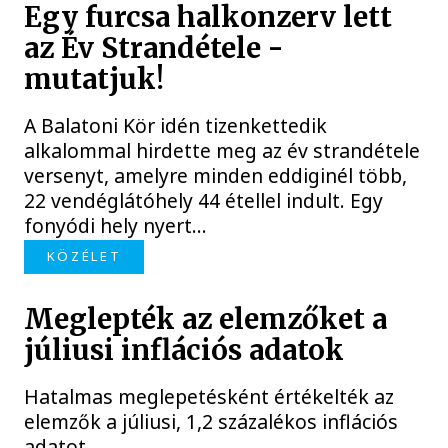
Egy furcsa halkonzerv lett
az Év Strandétele -
mutatjuk!
A Balatoni Kör idén tizenkettedik
alkalommal hirdette meg az év strandétele
versenyt, amelyre minden eddiginél több,
22 vendéglátóhely 44 étellel indult. Egy
fonyódi hely nyert...
KÖZÉLET
Meglepték az elemzőket a
júliusi inflációs adatok
Hatalmas meglepetésként értékelték az
elemzők a júliusi, 1,2 százalékos inflációs
adatot.