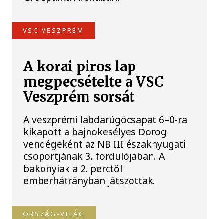
VSC VESZPRÉM
A korai piros lap
megpecsételte a VSC
Veszprém sorsát
A veszprémi labdarúgócsapat 6–0-ra
kikapott a bajnokesélyes Dorog
vendégeként az NB III északnyugati
csoportjának 3. fordulójában. A
bakonyiak a 2. perctől
emberhátrányban játszottak.
ORSZÁG-VILÁG