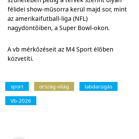
félidei show-műsorra kerül majd sor, mint
az amerikaifutball-liga (NFL)
nagydöntőiben, a Super Bowl-okon.
A vb mérkőzéseit az M4 Sport élőben
közvetíti.
sport
ország-világ
labdarúgás
Vb-2026