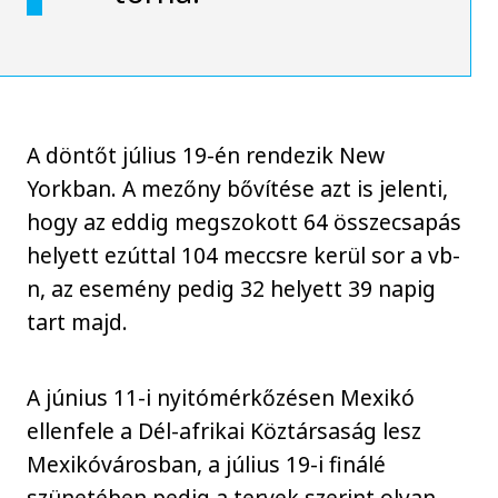
A döntőt július 19-én rendezik New
Yorkban. A mezőny bővítése azt is jelenti,
hogy az eddig megszokott 64 összecsapás
helyett ezúttal 104 meccsre kerül sor a vb-
n, az esemény pedig 32 helyett 39 napig
tart majd.
A június 11-i nyitómérkőzésen Mexikó
ellenfele a Dél-afrikai Köztársaság lesz
Mexikóvárosban, a július 19-i finálé
szünetében pedig a tervek szerint olyan