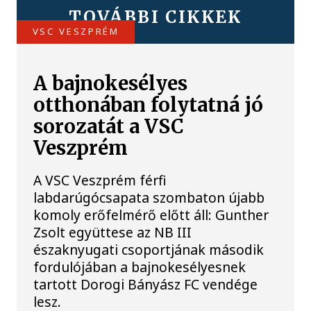
TOVÁBBI CIKKEK
VSC VESZPRÉM
A bajnokesélyes
otthonában folytatná jó
sorozatát a VSC
Veszprém
A VSC Veszprém férfi
labdarúgócsapata szombaton újabb
komoly erőfelmérő előtt áll: Gunther
Zsolt együttese az NB III
északnyugati csoportjának második
fordulójában a bajnokesélyesnek
tartott Dorogi Bányász FC vendége
lesz.