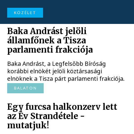
KÖZÉLET
Baka Andrást jelöli
államfőnek a Tisza
parlamenti frakciója
Baka Andrást, a Legfelsőbb Bíróság
korábbi elnökét jelöli köztársasági
elnöknek a Tisza párt parlamenti frakciója.
BALATON
Egy furcsa halkonzerv lett
az Év Strandétele -
mutatjuk!