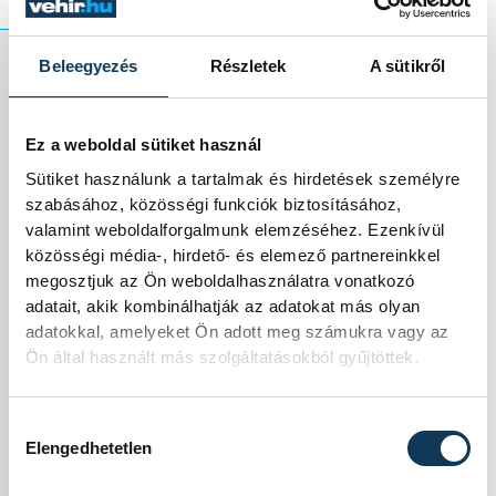
Beleegyezés
Részletek
A sütikről
Először vesz részt a
Ez a weboldal sütiket használ
vb-n 48 csapat, a
Sütiket használunk a tartalmak és hirdetések személyre
létszámot 32-ről
szabásához, közösségi funkciók biztosításához,
valamint weboldalforgalmunk elemzéséhez. Ezenkívül
emelték fel. Ami a
közösségi média-, hirdető- és elemező partnereinkkel
megosztjuk az Ön weboldalhasználatra vonatkozó
lebonyolítást illeti, a
adatait, akik kombinálhatják az adatokat más olyan
adatokkal, amelyeket Ön adott meg számukra vagy az
válogatottakat 12
Ön által használt más szolgáltatásokból gyűjtöttek.
négyes csoportba
Hozzájárulás kiválasztása
sorsolták, ezekből
Elengedhetetlen