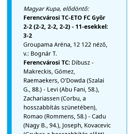
Magyar Kupa, elődöntő:
Ferencvárosi TC-ETO FC Győr
2-2 (2-2, 2-2, 2-2) - 11-esekkel:
3-2
Groupama Aréna, 12 122 néző,
v.: Bognár T.
Ferencvárosi TC:
Dibusz -
Makreckis, Gómez,
Raemaekers, O'Dowda (Szalai
G., 88.) - Levi (Abu Fani, 58.),
Zachariassen (Corbu, a
hosszabbítás szünetében),
Romao (Rommens, 58.) - Cadu
(Nagy B., 94.), Joseph, Kovacevic