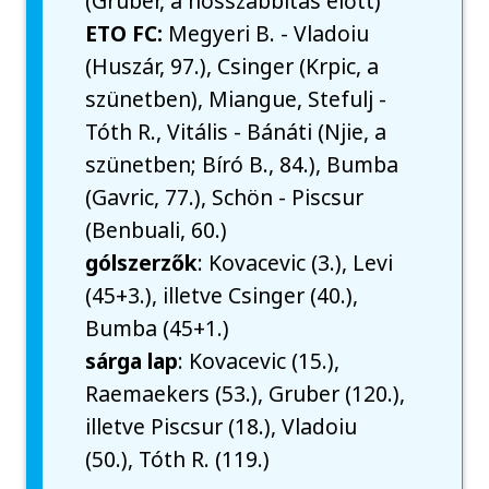
(Gruber, a hosszabbítás előtt)
ETO FC:
Megyeri B. - Vladoiu
(Huszár, 97.), Csinger (Krpic, a
szünetben), Miangue, Stefulj -
Tóth R., Vitális - Bánáti (Njie, a
szünetben; Bíró B., 84.), Bumba
(Gavric, 77.), Schön - Piscsur
(Benbuali, 60.)
gólszerzők
: Kovacevic (3.), Levi
(45+3.), illetve Csinger (40.),
Bumba (45+1.)
sárga lap
: Kovacevic (15.),
Raemaekers (53.), Gruber (120.),
illetve Piscsur (18.), Vladoiu
(50.), Tóth R. (119.)