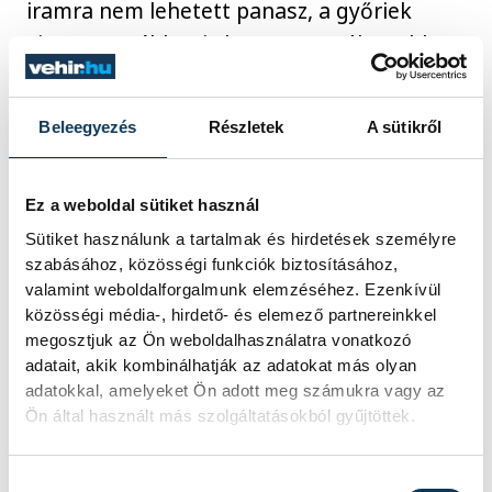
iramra nem lehetett panasz, a győriek
viszont továbbra is kapura veszélyesebben
futballoztak, Bumba és Olekszandr Piscsur
is betalálhatott volna. A második félidő
Beleegyezés
Részletek
A sütikről
első hazai lehetőségére a 62. percig kellett
várni, de Kristoffer Zachariassen közeli
lövése is célt tévesztett. Közvetlenül a
Ez a weboldal sütiket használ
rendes játékidő letelte előtt Lenny Joseph
Sütiket használunk a tartalmak és hirdetések személyre
szabásához, közösségi funkciók biztosításához,
kapásból csaknem eldöntötte a mérkőzést,
valamint weboldalforgalmunk elemzéséhez. Ezenkívül
de a labda a bal kapufa mellé csavarodott.
közösségi média-, hirdető- és elemező partnereinkkel
megosztjuk az Ön weboldalhasználatra vonatkozó
adatait, akik kombinálhatják az adatokat más olyan
A hosszabbítás első félidejében Daniel
adatokkal, amelyeket Ön adott meg számukra vagy az
Stefulj bevette a Ferencváros kapuját, de
Ön által használt más szolgáltatásokból gyűjtöttek.
előtte a lesen álló Nadir Benbualitól kapta
a labdát, így a játékvezető
Hozzájárulás kiválasztása