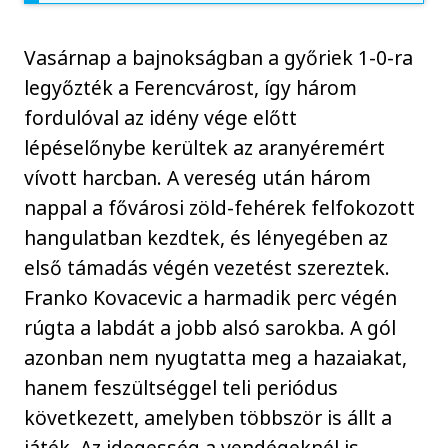
Vasárnap a bajnokságban a győriek 1-0-ra
legyőzték a Ferencvárost, így három
fordulóval az idény vége előtt
lépéselőnybe kerültek az aranyéremért
vívott harcban. A vereség után három
nappal a fővárosi zöld-fehérek felfokozott
hangulatban kezdtek, és lényegében az
első támadás végén vezetést szereztek.
Franko Kovacevic a harmadik perc végén
rúgta a labdát a jobb alsó sarokba. A gól
azonban nem nyugtatta meg a hazaiakat,
hanem feszültséggel teli periódus
következett, amelyben többször is állt a
játék. Az idegesség a vendégeknél is