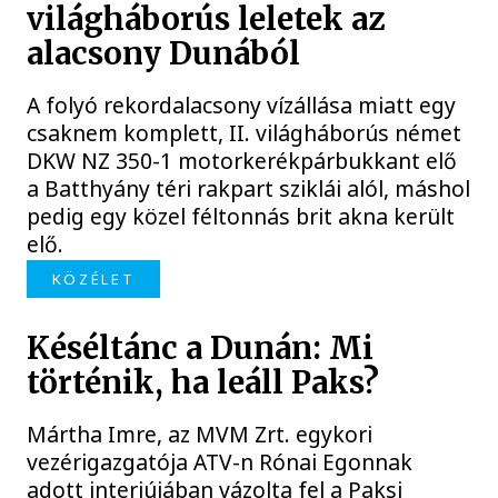
világháborús leletek az
alacsony Dunából
A folyó rekordalacsony vízállása miatt egy
csaknem komplett, II. világháborús német
DKW NZ 350-1 motorkerékpárbukkant elő
a Batthyány téri rakpart sziklái alól, máshol
pedig egy közel féltonnás brit akna került
elő.
KÖZÉLET
Késéltánc a Dunán: Mi
történik, ha leáll Paks?
Mártha Imre, az MVM Zrt. egykori
vezérigazgatója ATV-n Rónai Egonnak
adott interjújában vázolta fel a Paksi