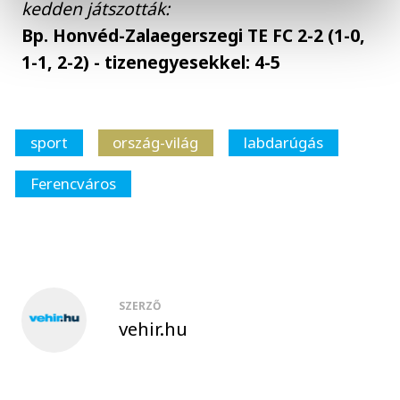
kedden játszották:
Bp. Honvéd-Zalaegerszegi TE FC 2-2 (1-0,
1-1, 2-2) - tizenegyesekkel: 4-5
sport
ország-világ
labdarúgás
Ferencváros
SZERZŐ
vehir.hu