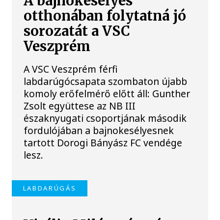
A bajnokesélyes
otthonában folytatná jó
sorozatát a VSC
Veszprém
A VSC Veszprém férfi
labdarúgócsapata szombaton újabb
komoly erőfelmérő előtt áll: Gunther
Zsolt együttese az NB III
északnyugati csoportjának második
fordulójában a bajnokesélyesnek
tartott Dorogi Bányász FC vendége
lesz.
LABDARÚGÁS