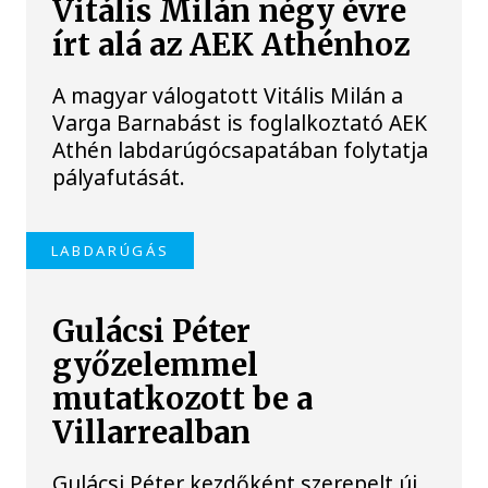
Vitális Milán négy évre
írt alá az AEK Athénhoz
A magyar válogatott Vitális Milán a
Varga Barnabást is foglalkoztató AEK
Athén labdarúgócsapatában folytatja
pályafutását.
LABDARÚGÁS
Gulácsi Péter
győzelemmel
mutatkozott be a
Villarrealban
Gulácsi Péter kezdőként szerepelt új