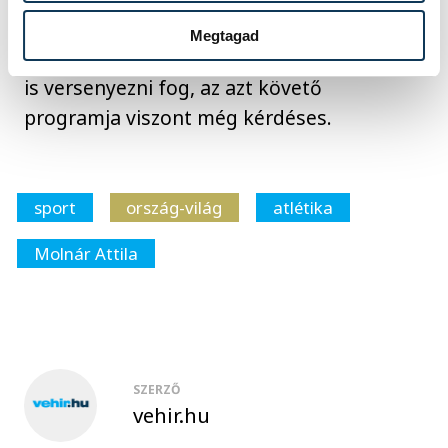
szerint legközelebb vasárnap, Metzben áll
Megtagad
rajthoz, majd a hónap végén Apeldoornban
is versenyezni fog, az azt követő
programja viszont még kérdéses.
sport
ország-világ
atlétika
Molnár Attila
SZERZŐ
vehir.hu