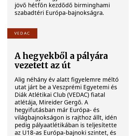
jövő hétfőn kezdődő birminghami
szabadtéri Európa-bajnokságra.
VEDAC
A hegyekből a pályára
vezetett az út
Alig néhány év alatt figyelemre méltó
utat járt be a Veszprémi Egyetemi és
Diák Atlétikai Club (VEDAC) fiatal
atlétája, Mireider Gergő. A
hegyifutásban már Európa- és
világbajnokságon is rajthoz állt, idén
pedig pályaatlétikában is teljesítette
az U18-as Európa-bajnoki szintet, és