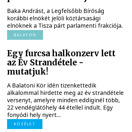
Baka Andrást, a Legfelsőbb Bíróság
korábbi elnökét jelöli köztársasági
elnöknek a Tisza párt parlamenti frakciója.
BALATON
Egy furcsa halkonzerv lett
az Év Strandétele -
mutatjuk!
A Balatoni Kör idén tizenkettedik
alkalommal hirdette meg az év strandétele
versenyt, amelyre minden eddiginél több,
22 vendéglátóhely 44 étellel indult. Egy
fonyódi hely nyert...
KÖZÉLET