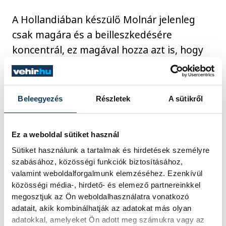
A Hollandiában készülő Molnár jelenleg
csak magára és a beilleszkedésére
koncentrál, ez magával hozza azt is, hogy
kevésbé tartja a kapcsolatot a külvilággal.
Beleegyezés
Részletek
A sütikről
Én inkább a gyakorlatias
tettek híve vagyok, mintsem,
Ez a weboldal sütiket használ
hogy kifelé kommunikáljak,
Sütiket használunk a tartalmak és hirdetések személyre
szabásához, közösségi funkciók biztosításához,
hogy hogy vagyok. Persze
valamint weboldalforgalmunk elemzéséhez. Ezenkívül
fogok magamról
közösségi média-, hirdető- és elemező partnereinkkel
visszajelzést adni, de az majd
megosztjuk az Ön weboldalhasználatra vonatkozó
később lesz jellemzőbb.
adatait, akik kombinálhatják az adatokat más olyan
adatokkal, amelyeket Ön adott meg számukra vagy az
Három hónapja vagyok itt,