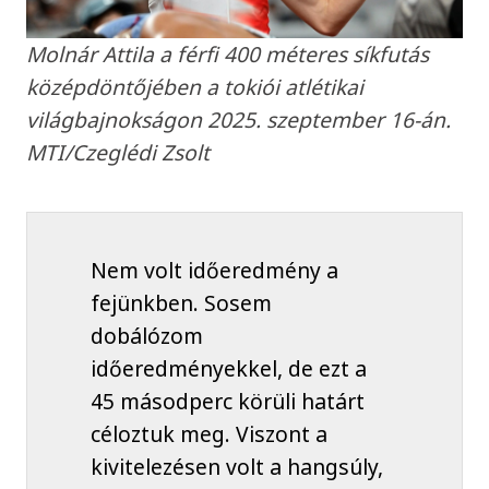
Molnár Attila a férfi 400 méteres síkfutás
középdöntőjében a tokiói atlétikai
világbajnokságon 2025. szeptember 16-án.
MTI/Czeglédi Zsolt
Nem volt időeredmény a
fejünkben. Sosem
dobálózom
időeredményekkel, de ezt a
45 másodperc körüli határt
céloztuk meg. Viszont a
kivitelezésen volt a hangsúly,