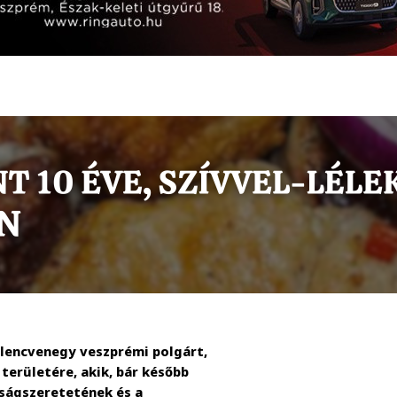
ilencvenegy veszprémi polgárt,
erületére, akik, bár később
dságszeretetének és a