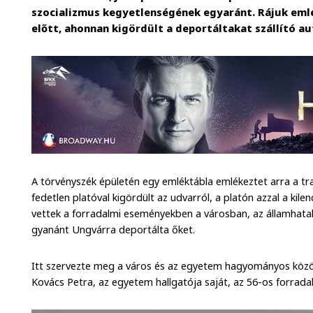
szocializmus kegyetlenségének egyaránt. Rájuk emlé
előtt, ahonnan kigördült a deportáltakat szállító a
A törvényszék épületén egy emléktábla emlékeztet arra a tr
fedetlen platóval kigördült az udvarról, a platón azzal a kile
vettek a forradalmi eseményekben a városban, az államhata
gyanánt Ungvárra deportálta őket.
Itt szervezte meg a város és az egyetem hagyományos köz
Kovács Petra, az egyetem hallgatója saját, az 56-os forrada