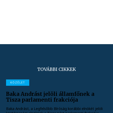
TOVÁBBI CIKKEK
KÖZÉLET
Baka Andrást jelöli államfőnek a
Tisza parlamenti frakciója
Baka Andrást, a Legfelsőbb Bíróság korábbi elnökét jelöli