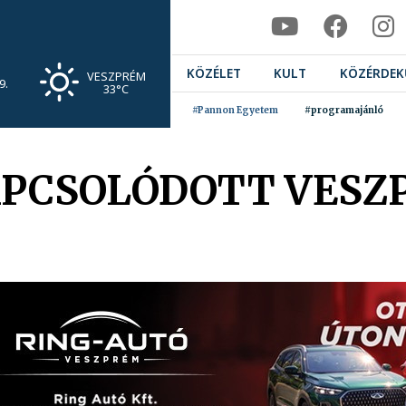
KÖZÉLET
KULT
KÖZÉRDEK
VESZPRÉM
9.
33°C
#Pannon Egyetem
#programajánló
APCSOLÓDOTT VESZ