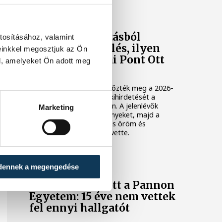
KÖZÉLET
Feszült várakozásból
tosításához, valamint
önfeledt ünneplés, ilyen
einkkel megosztjuk az Ön
volt a veszprémi Pont Ott
l, amelyeket Ön adott meg
Parti
Izgalommal teli percek előzték meg a 2026-
os felvételi ponthatárok kihirdetését a
veszprémi Pont Ott Partin. A jelenlévők
Marketing
együtt várták az eredményeket, majd a
sikeres felvételiket hangos öröm és
felszabadult ünneplés követte.
KÖZÉLET
dennek a megengedése
Rekordot döntött a Pannon
Egyetem: 15 éve nem vettek
fel ennyi hallgatót