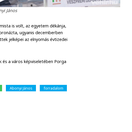
nyi János
mista is volt, az egyetem dékánja,
r koronázta, ugyanis decemberben
ek jelképei az elnyomás évtizedei
k és a város képviseletében Porga
Abonyi János
forradalom