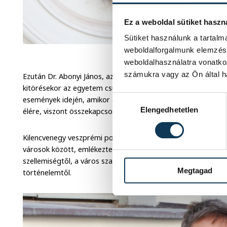
Ez a weboldal sütiket haszn
Sütiket használunk a tartal
Kaovác
weboldalforgalmunk elemzésé
weboldalhasználatra vonatko
számukra vagy az Ön által ha
Ezután Dr. Abonyi János, az egyetem rektora mondott ünnepi
kitörésekor az egyetem csupán hét éve létezett, a várossal
Hozzájárulás kiválasztása
események idején, amikor a fővároshoz hasonlóan Veszprémb
Elengedhetetlen
élére, viszont összekapcsolódott a város és intézmény és egy
Kilencvenegy veszprémi polgárt deportáltak, ez Budapest
városok között, emlékeztetett Abonyi János, aki hozzátette,
szellemiségtől, a város szabadság- és igazságérzetétől, a fia
Megtagad
történelemtől.