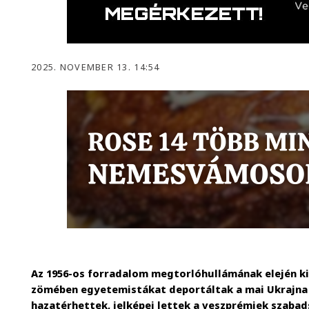
2025. NOVEMBER 13. 14:54
Az 1956-os forradalom megtorlóhullámának elején k
zömében egyetemistákat deportáltak a mai Ukrajna t
hazatérhettek, jelképei lettek a veszprémiek szaba