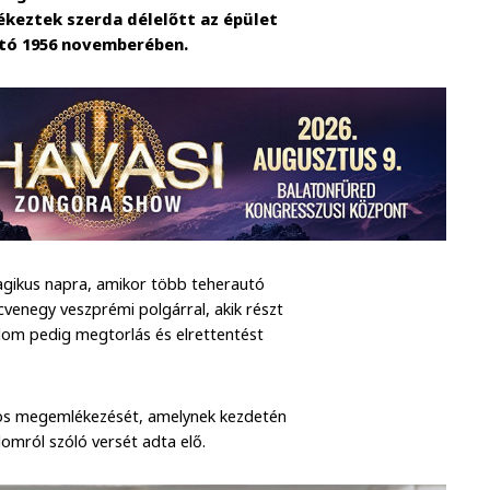
keztek szerda délelőtt az épület
utó 1956 novemberében.
agikus napra, amikor több teherautó
ncvenegy veszprémi polgárral, akik részt
lom pedig megtorlás és elrettentést
ös megemlékezését, amelynek kezdetén
lomról szóló versét adta elő.