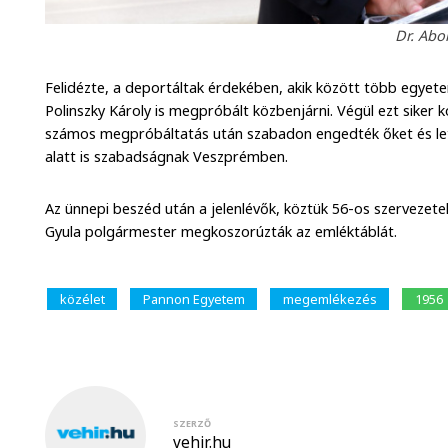
Dr. Abo
Felidézte, a deportáltak érdekében, akik között több egyete
Polinszky Károly is megpróbált közbenjárni. Végül ezt sike
számos megpróbáltatás után szabadon engedték őket és lett
alatt is szabadságnak Veszprémben.
Az ünnepi beszéd után a jelenlévők, köztük 56-os szervezete
Gyula polgármester megkoszorúzták az emléktáblát.
közélet
Pannon Egyetem
megemlékezés
1956
SZERZŐ
vehir.hu