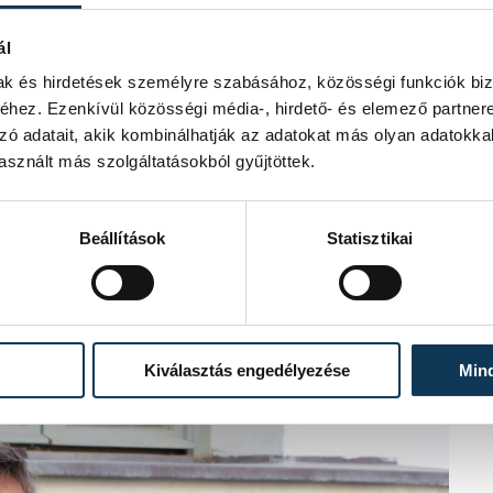
ál
mak és hirdetések személyre szabásához, közösségi funkciók biz
s Petra
hez. Ezenkívül közösségi média-, hirdető- és elemező partner
zó adatait, akik kombinálhatják az adatokat más olyan adatokka
sznált más szolgáltatásokból gyűjtöttek.
 beszédet, aki felidézte, a forradalom
 még keresték egymást. Az októberi
en is a fiatalok álltak az események
Beállítások
Statisztikai
ütt álltak ki a szabadságért.
 után a legmagasabb szám a magyar
 a zsarnok hatalom félt a veszprémi
tal lendülettől és az ezeréves
Kiválasztás engedélyezése
Min