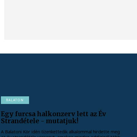
BALATON
Egy furcsa halkonzerv lett az Év
Strandétele - mutatjuk!
A Balatoni Kör idén tizenkettedik alkalommal hirdette meg