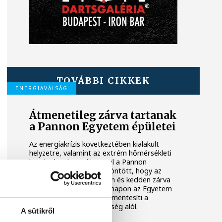
TOVÁBBI CIKKEK
ENERGIAVÁLSÁG
Átmenetileg zárva tartanak
a Pannon Egyetem épületei
Az energiakrízis következtében kialakult
helyzetre, valamint az extrém hőmérsékleti
körülményekre tekintettel a Pannon
Egyetem vezetése úgy döntött, hogy az
intézmény épületei hétfőn és kedden zárva
tartanak. Az érintett két napon az Egyetem
valamennyi munkatársát mentesíti a
munkavégzési kötelezettség alól.
A sütikről