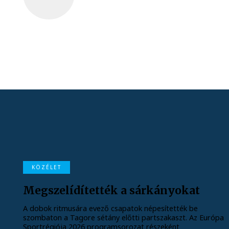
KÖZÉLET
Megszelídítették a sárkányokat
A dobok ritmusára evező csapatok népesítették be
szombaton a Tagore sétány előtti partszakaszt. Az Európa
Sportrégiója 2026 programsorozat részeként