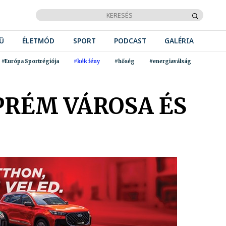
Ű
ÉLETMÓD
SPORT
PODCAST
GALÉRIA
#Európa Sportrégiója
#kék fény
#hőség
#energiaválság
PRÉM VÁROSA ÉS