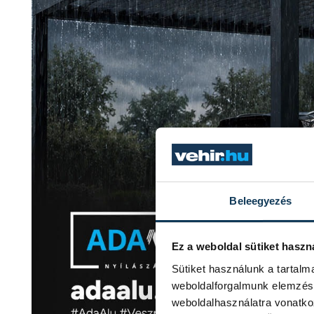
Beleegyezés
Ez a weboldal sütiket haszn
Sütiket használunk a tartal
weboldalforgalmunk elemzésé
weboldalhasználatra vonatko