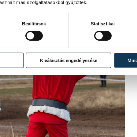
sznált más szolgáltatásokból gyűjtöttek.
Beállítások
Statisztikai
Kiválasztás engedélyezése
Min