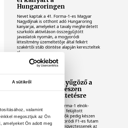
Hungaroringen
Nevet kaptak a 41. Forma-1-es Magyar
Nagydíjnak is otthont adó Hungaroring
kanyarjai, amelyeket a tavaly meghirdetett
szurkolói aktivitáson összegyűjtött
javaslatok nyomán, a mogyoródi
létesítmény üzemeltetője által felkért
szakértői stáb döntése alapján kereszteltek
el.
FORMA-1
Domenicali: lenyűgöző a
A sütikről
Hungaroring, készen
állunk az egyeztetésre
Stefano Domenicali, a Forma-1 elnök-
tosításához, valamint
vezérigazgatója szerint a felújított
Hungaroring lenyűgöző, ők pedig készen
einkkel megosztjuk az Ön
állnak arra, hogy a mogyoródi F1-es futam
l, amelyeket Ön adott meg
hosszabb távú jövőjéről egyeztessenek az