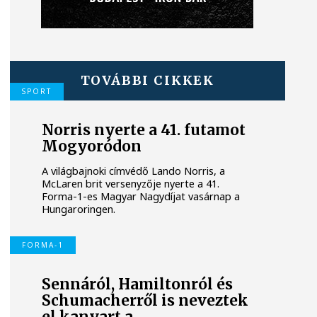
TOVÁBBI CIKKEK
SPORT
Norris nyerte a 41. futamot
Mogyoródon
A világbajnoki címvédő Lando Norris, a
McLaren brit versenyzője nyerte a 41.
Forma-1-es Magyar Nagydíjat vasárnap a
Hungaroringen.
FORMA-1
Sennáról, Hamiltonról és
Schumacherről is neveztek
el kanyart a