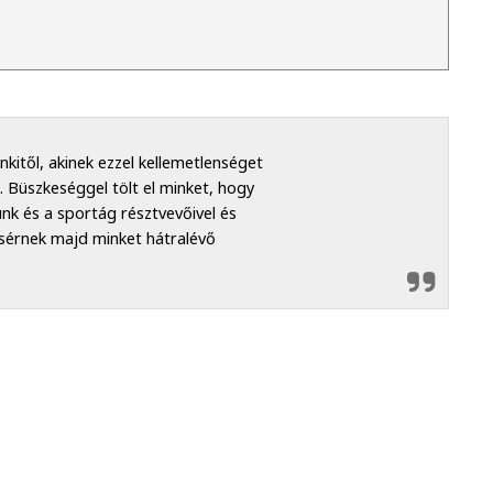
itől, akinek ezzel kellemetlenséget
. Büszkeséggel tölt el minket, hogy
nk és a sportág résztvevőivel és
ísérnek majd minket hátralévő