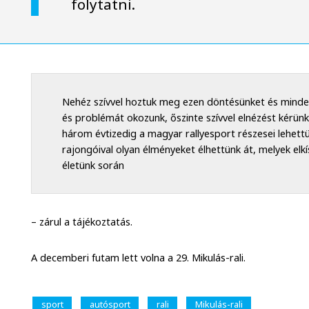
folytatni.
Nehéz szívvel hoztuk meg ezen döntésünket és mindenk
és problémát okozunk, őszinte szívvel elnézést kérünk
három évtizedig a magyar rallyesport részesei lehettü
rajongóival olyan élményeket élhettünk át, melyek elk
életünk során
– zárul a tájékoztatás.
A decemberi futam lett volna a 29. Mikulás-rali.
sport
autósport
rali
Mikulás-rali