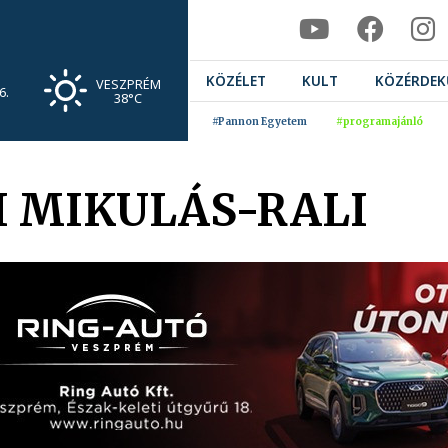
KÖZÉLET
KULT
KÖZÉRDEK
VESZPRÉM
6.
38°C
#Pannon Egyetem
#programajánló
I MIKULÁS-RALI