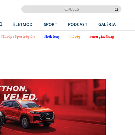
Ű
ÉLETMÓD
SPORT
PODCAST
GALÉRIA
#Európa Sportrégiója
#kék fény
#hőség
#energiaválság