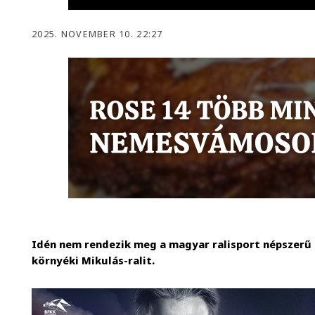
2025. NOVEMBER 10. 22:27
Idén nem rendezik meg a magyar ralisport népszerű
környéki Mikulás-ralit.