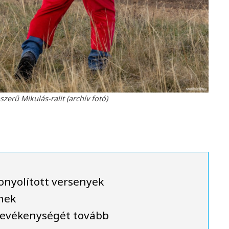
erű Mikulás-ralit (archív fotó)
bonyolított versenyek
ynek
tevékenységét tovább