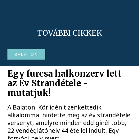
TOVÁBBI CIKKEK
BALATON
Egy furcsa halkonzerv lett
az Év Strandétele -
mutatjuk!
A Balatoni Kör idén tizenkettedik
alkalommal hirdette meg az év strandétele
versenyt, amelyre minden eddiginél több,
22 vendéglátóhely 44 étellel indult. Egy
fonyódi hely nyert...