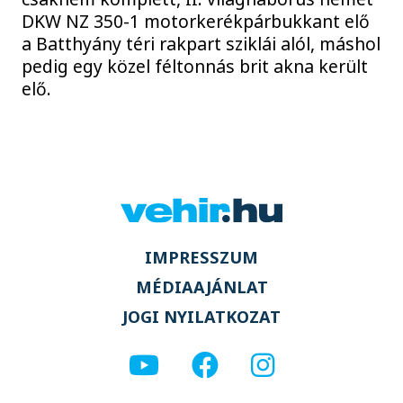
DKW NZ 350-1 motorkerékpárbukkant elő
a Batthyány téri rakpart sziklái alól, máshol
pedig egy közel féltonnás brit akna került
elő.
IMPRESSZUM
MÉDIAAJÁNLAT
JOGI NYILATKOZAT