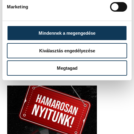
Marketing
SZERZŐ
Darcsi
István
Mindennek a megengedése
Kiválasztás engedélyezése
Megtagad