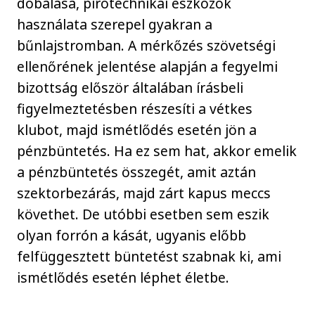
dobálása, pirotechnikai eszközök
használata szerepel gyakran a
bűnlajstromban. A mérkőzés szövetségi
ellenőrének jelentése alapján a fegyelmi
bizottság először általában írásbeli
figyelmeztetésben részesíti a vétkes
klubot, majd ismétlődés esetén jön a
pénzbüntetés. Ha ez sem hat, akkor emelik
a pénzbüntetés összegét, amit aztán
szektorbezárás, majd zárt kapus meccs
követhet. De utóbbi esetben sem eszik
olyan forrón a kását, ugyanis előbb
felfüggesztett büntetést szabnak ki, ami
ismétlődés esetén léphet életbe.