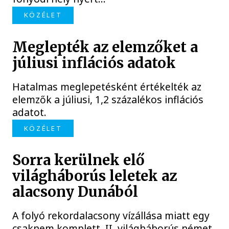
KÖZÉLET
Meglepték az elemzőket a
júliusi inflációs adatok
Hatalmas meglepetésként értékelték az
elemzők a júliusi, 1,2 százalékos inflációs
adatot.
KÖZÉLET
Sorra kerülnek elő
világháborús leletek az
alacsony Dunából
A folyó rekordalacsony vízállása miatt egy
csaknem komplett, II. világháborús német