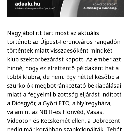
Nagyjából itt tart most az aktuális
történet: az Újpest-Ferencváros rangadón
történtek miatt visszaesőként mindkét
klub szektorbezárást kapott. Az ember azt
hinné, hogy ez elrettentő példaként hat a
többi klubra, de nem. Egy héttel később a
szurkolók megbotránkoztató bekiabálásai
miatt a fegyelmi bizottság eljárást indított
a Diósgyőr, a Győri ETO, a Nyíregyháza,
valamint az NB II-es Honvéd, Vasas,
Videoton és Kecskemét ellen, a Debrecent
pedig már korábban szankcionálták. Tehát