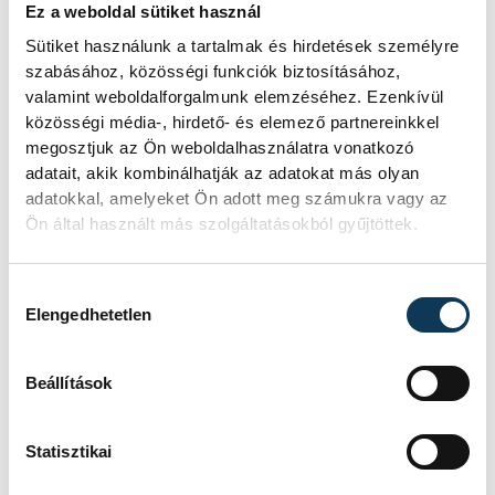
helyről, hanem a lelátó egy másik
Ez a weboldal sütiket használ
szegletéből fogják nézni a meccset, és
Sütiket használunk a tartalmak és hirdetések személyre
szabásához, közösségi funkciók biztosításához,
persze nyomni tovább a dumát, amíg a
valamint weboldalforgalmunk elemzéséhez. Ezenkívül
fegyelmi bizottság nem rendeli el a
közösségi média-, hirdető- és elemező partnereinkkel
stadionbezárást, ami azt a szurkolót is
megosztjuk az Ön weboldalhasználatra vonatkozó
adatait, akik kombinálhatják az adatokat más olyan
bünteti, aki sosem helytelenkedik. Jól van
adatokkal, amelyeket Ön adott meg számukra vagy az
ez így?
Ön által használt más szolgáltatásokból gyűjtöttek.
Hozzájárulás kiválasztása
sport
labdarúgás
Elengedhetetlen
Erről jut eszembe…
jegyzet
Beállítások
Magyar Labdarúgó Szövetség
Statisztikai