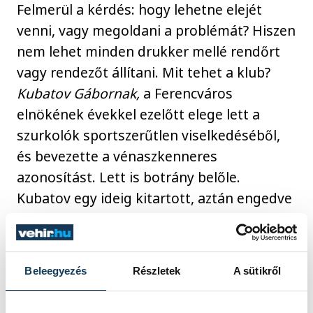
Felmerül a kérdés: hogy lehetne elejét
venni, vagy megoldani a problémát? Hiszen
nem lehet minden drukker mellé rendőrt
vagy rendezőt állítani. Mit tehet a klub?
Kubatov Gábornak,
a Ferencváros
elnökének évekkel ezelőtt elege lett a
szurkolók sportszerűtlen viselkedéséből,
és bevezette a vénaszkenneres
azonosítást. Lett is botrány belőle.
Kubatov egy ideig kitartott, aztán engedve
a tömeg nyomásának meghátrált. Az
eredményt látjuk: pénzbüntetés,
szektorbezárás. És kit büntetnek a
Beleegyezés
Részletek
A sütikről
szektorbezárással? A vétkeseket biztosan
nem, hiszen legfeljebb nem a megszokott