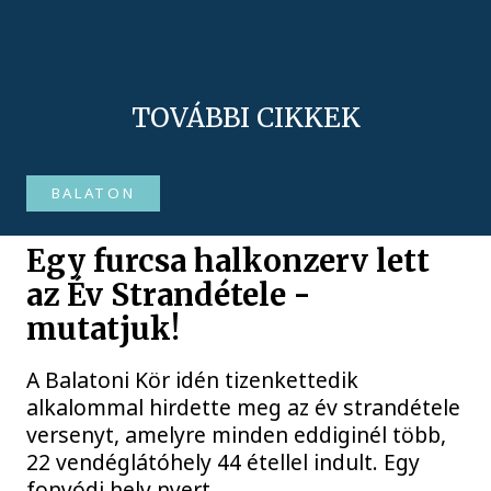
TOVÁBBI CIKKEK
BALATON
Egy furcsa halkonzerv lett
az Év Strandétele -
mutatjuk!
A Balatoni Kör idén tizenkettedik
alkalommal hirdette meg az év strandétele
versenyt, amelyre minden eddiginél több,
22 vendéglátóhely 44 étellel indult. Egy
fonyódi hely nyert...