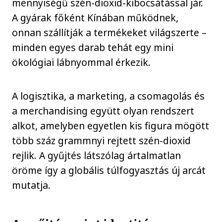
mennyiségű szén-dioxid-kibocsátással jár.
A gyárak főként Kínában működnek,
onnan szállítják a termékeket világszerte –
minden egyes darab tehát egy mini
ökológiai lábnyommal érkezik.
A logisztika, a marketing, a csomagolás és
a merchandising együtt olyan rendszert
alkot, amelyben egyetlen kis figura mögött
több száz grammnyi rejtett szén-dioxid
rejlik. A gyűjtés látszólag ártalmatlan
öröme így a globális túlfogyasztás új arcát
mutatja.