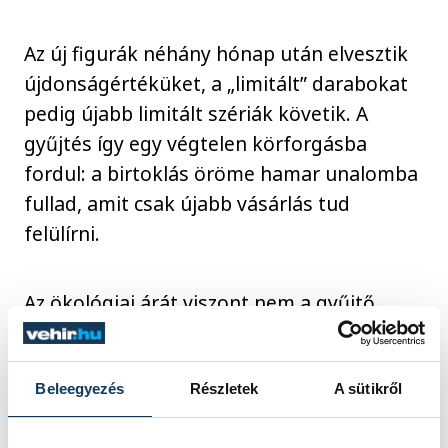
Az új figurák néhány hónap után elvesztik
újdonságértéküket, a „limitált” darabokat
pedig újabb limitált szériák követik. A
gyűjtés így egy végtelen körforgásba
fordul: a birtoklás öröme hamar unalomba
fullad, amit csak újabb vásárlás tud
felülírni.
Az ökológiai árát viszont nem a gyűjtő,
hanem a bolygó fizeti meg: mikroműanyag
formájában az óceánban, vagy épp a
levegőben, amit belélegzünk.
Beleegyezés
Részletek
A sütikről