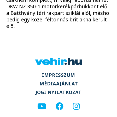
DKW NZ 350-1 motorkerékpárbukkant elő
a Batthyány téri rakpart sziklái alól, máshol
pedig egy közel féltonnás brit akna került
elő.
IMPRESSZUM
MÉDIAAJÁNLAT
JOGI NYILATKOZAT