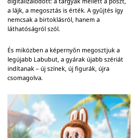
digitalizálódott: a tárgyak mellett a poszt,
a lájk, a megosztás is érték. A gyűjtés így
nemcsak a birtoklásról, hanem a
láthatóságról szól.
És miközben a képernyőn megosztjuk a
legújabb Labubut, a gyárak újabb szériát
indítanak – új színek, új figurák, újra
csomagolva.