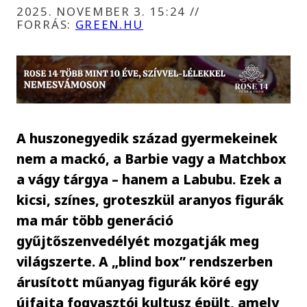
2025. NOVEMBER 3. 15:24
//
FORRÁS:
GREEN.HU
A huszonegyedik század gyermekeinek
nem a mackó, a Barbie vagy a Matchbox
a vágy tárgya – hanem a Labubu. Ezek a
kicsi, színes, groteszkül aranyos figurák
ma már több generáció
gyűjtőszenvedélyét mozgatják meg
világszerte. A „blind box” rendszerben
árusított műanyag figurák köré egy
újfajta fogyasztói kultusz épült, amely