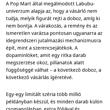
A Pop Mart által megálmodott Labubu-
univerzum alapja az, hogy a vásárló nem
tudja, melyik figurát rejti a doboz, amíg ki
nem bontja. A várakozás, a remény és az
ismeretlen varázsa pontosan ugyanarra az
idegrendszeri jutalmazási mechanizmusra
épít, mint a szerencsejátékok. A
dopaminlöket, amit egy ritka darab
megszerzése okoz, pillanatok alatt
függőséggé válhat – a következő doboz, a
következő vásárlás ígéretévé.
Egy-egy limitált széria több millió
példányban készül, és minden darab külön
csomagolásban, extra fóliával és