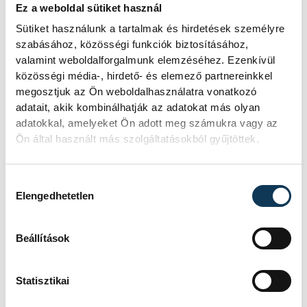
Ez a weboldal sütiket használ
A zöld lelkiismeret ébredése
Sütiket használunk a tartalmak és hirdetések személyre
szabásához, közösségi funkciók biztosításához,
valamint weboldalforgalmunk elemzéséhez. Ezenkívül
Az utóbbi időben megjelent egy
közösségi média-, hirdető- és elemező partnereinkkel
ellenmozgalom is: a „slow collecting” és a
megosztjuk az Ön weboldalhasználatra vonatkozó
„digital collectibles” irányzata, amely arra
adatait, akik kombinálhatják az adatokat más olyan
adatokkal, amelyeket Ön adott meg számukra vagy az
ösztönöz, hogy kevesebbet, tudatosabban
Ön által használt más szolgáltatásokból gyűjtöttek.
gyűjtsünk. Néhány művész és tervező
újrahasznosított anyagokból készít
Hozzájárulás kiválasztása
figurákat, mások a virtuális térben hoznak
Elengedhetetlen
létre gyűjteményeket fizikai hulladék
nélkül.
Beállítások
De a kérdés továbbra is ott lebeg: vajon a
Statisztikai
gyűjtés öröme és a környezettudatosság