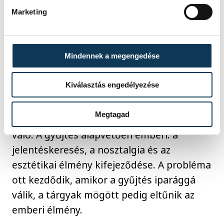
összeegyeztethető? Vagy minden új doboz
Marketing
felbontásával kicsit tovább bontjuk le a
bolygó türelmét?
Mindennek a megengedése
A műanyag álom vége
Kiválasztás engedélyezése
Megtagad
A Labubu-láz önmagában nem ördögtől
való. A gyűjtés alapvetően emberi: a
jelentéskeresés, a nosztalgia és az
esztétikai élmény kifejeződése. A probléma
ott kezdődik, amikor a gyűjtés iparággá
válik, a tárgyak mögött pedig eltűnik az
emberi élmény.