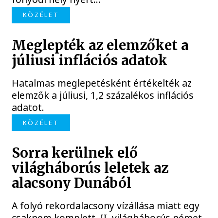
KÖZÉLET
Meglepték az elemzőket a
júliusi inflációs adatok
Hatalmas meglepetésként értékelték az
elemzők a júliusi, 1,2 százalékos inflációs
adatot.
KÖZÉLET
Sorra kerülnek elő
világháborús leletek az
alacsony Dunából
A folyó rekordalacsony vízállása miatt egy
csaknem komplett, II. világháborús német