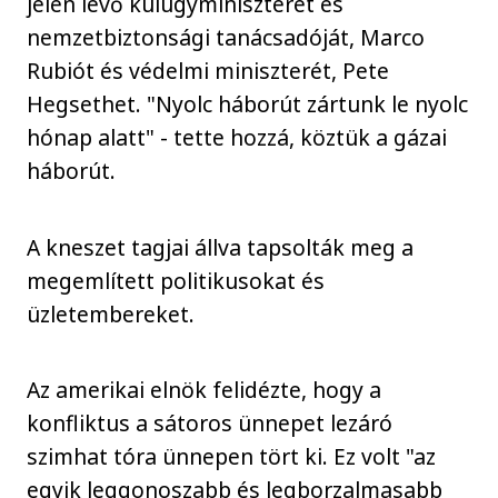
jelen lévő külügyminiszterét és
nemzetbiztonsági tanácsadóját, Marco
Rubiót és védelmi miniszterét, Pete
Hegsethet. "Nyolc háborút zártunk le nyolc
hónap alatt" - tette hozzá, köztük a gázai
háborút.
A kneszet tagjai állva tapsolták meg a
megemlített politikusokat és
üzletembereket.
Az amerikai elnök felidézte, hogy a
konfliktus a sátoros ünnepet lezáró
szimhat tóra ünnepen tört ki. Ez volt "az
egyik leggonoszabb és legborzalmasabb