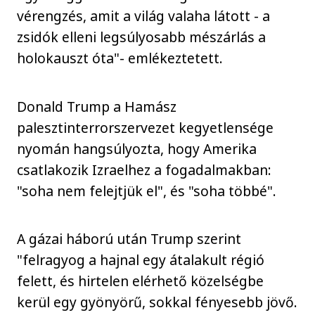
vérengzés, amit a világ valaha látott - a
zsidók elleni legsúlyosabb mészárlás a
holokauszt óta"- emlékeztetett.
Donald Trump a Hamász
palesztinterrorszervezet kegyetlensége
nyomán hangsúlyozta, hogy Amerika
csatlakozik Izraelhez a fogadalmakban:
"soha nem felejtjük el", és "soha többé".
A gázai háború után Trump szerint
"felragyog a hajnal egy átalakult régió
felett, és hirtelen elérhető közelségbe
kerül egy gyönyörű, sokkal fényesebb jövő.