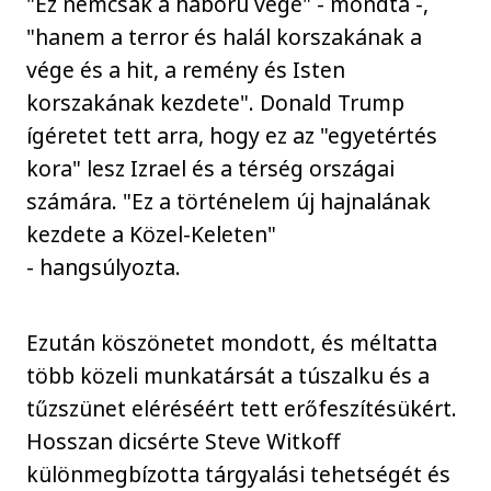
"Ez nemcsak a háború vége" - mondta -,
"hanem a terror és halál korszakának a
vége és a hit, a remény és Isten
korszakának kezdete". Donald Trump
ígéretet tett arra, hogy ez az "egyetértés
kora" lesz Izrael és a térség országai
számára. "Ez a történelem új hajnalának
kezdete a Közel-Keleten"
- hangsúlyozta.
Ezután köszönetet mondott, és méltatta
több közeli munkatársát a túszalku és a
tűzszünet eléréséért tett erőfeszítésükért.
Hosszan dicsérte Steve Witkoff
különmegbízotta tárgyalási tehetségét és