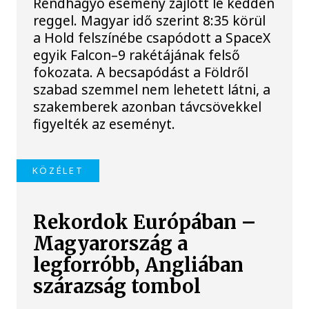
Rendhagyó esemény zajlott le kedden
reggel. Magyar idő szerint 8:35 körül
a Hold felszínébe csapódott a SpaceX
egyik Falcon–9 rakétájának felső
fokozata. A becsapódást a Földről
szabad szemmel nem lehetett látni, a
szakemberek azonban távcsövekkel
figyelték az eseményt.
KÖZÉLET
Rekordok Európában –
Magyarország a
legforróbb, Angliában
szárazság tombol