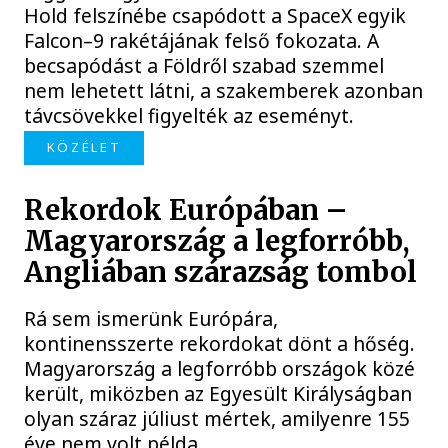
Hold felszínébe csapódott a SpaceX egyik
Falcon–9 rakétájának felső fokozata. A
becsapódást a Földről szabad szemmel
nem lehetett látni, a szakemberek azonban
távcsövekkel figyelték az eseményt.
KÖZÉLET
Rekordok Európában –
Magyarország a legforróbb,
Angliában szárazság tombol
Rá sem ismerünk Európára,
kontinensszerte rekordokat dönt a hőség.
Magyarország a legforróbb országok közé
került, miközben az Egyesült Királyságban
olyan száraz júliust mértek, amilyenre 155
éve nem volt példa.