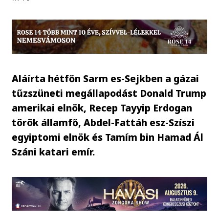
Aláírta hétfőn Sarm es-Sejkben a gázai
tűzszüneti megállapodást Donald Trump
amerikai elnök, Recep Tayyip Erdogan
török államfő, Abdel-Fattáh esz-Szíszi
egyiptomi elnök és Tamím bin Hamad Ál
Száni katari emír.