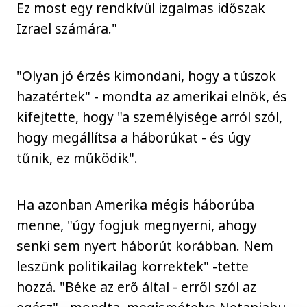
Ez most egy rendkívül izgalmas időszak
Izrael számára."
"Olyan jó érzés kimondani, hogy a túszok
hazatértek" - mondta az amerikai elnök, és
kifejtette, hogy "a személyisége arról szól,
hogy megállítsa a háborúkat - és úgy
tűnik, ez működik".
Ha azonban Amerika mégis háborúba
menne, "úgy fogjuk megnyerni, ahogy
senki sem nyert háborút korábban. Nem
leszünk politikailag korrektek" -tette
hozzá. "Béke az erő által - erről szól az