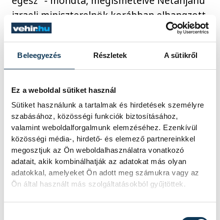
egész" - mondta, megismételve Netanjahu
izraeli miniszterelnök korábban elhangzott
szavait.
Trump köszönetet mond az arab és más
Beleegyezés
Részletek
A sütikről
muszlim országoknak is, amelyek nyomást
gyakoroltak a Hamászra a túszok
szabadon engedésének érdekében, és
Ez a weboldal sütiket használ
"hihetetlen izraeli diadalnak" nevezte,
Sütiket használunk a tartalmak és hirdetések személyre
"hogy ennyi nemzet együttműködött a
szabásához, közösségi funkciók biztosításához,
valamint weboldalforgalmunk elemzéséhez. Ezenkívül
béke érdekében. Ezt a pillanatot úgy
közösségi média-, hirdető- és elemező partnereinkkel
fogják emlegetni, mint amikor minden
megosztjuk az Ön weboldalhasználatra vonatkozó
megváltozott" - mondta. "Ez lesz Izrael
adatait, akik kombinálhatják az adatokat más olyan
adatokkal, amelyeket Ön adott meg számukra vagy az
aranykora és a Közel-Kelet aranykora" -
Ön által használt más szolgáltatásokból gyűjtöttek.
jósolta.
Hozzájárulás kiválasztása