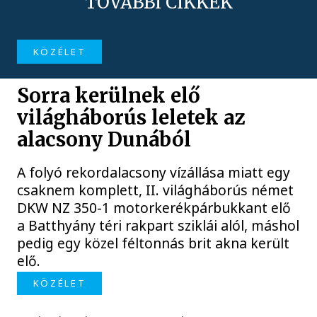
TOVÁBBI CIKKEK
KÖZÉLET
Sorra kerülnek elő
világháborús leletek az
alacsony Dunából
A folyó rekordalacsony vízállása miatt egy
csaknem komplett, II. világháborús német
DKW NZ 350-1 motorkerékpárbukkant elő
a Batthyány téri rakpart sziklái alól, máshol
pedig egy közel féltonnás brit akna került
elő.
KÖZÉLET