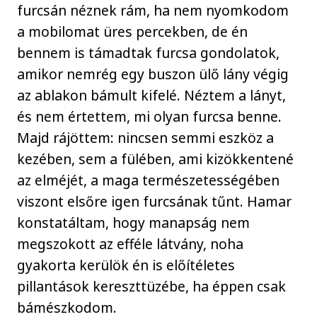
furcsán néznek rám, ha nem nyomkodom
a mobilomat üres percekben, de én
bennem is támadtak furcsa gondolatok,
amikor nemrég egy buszon ülő lány végig
az ablakon bámult kifelé. Néztem a lányt,
és nem értettem, mi olyan furcsa benne.
Majd rájöttem: nincsen semmi eszköz a
kezében, sem a fülében, ami kizökkentené
az elméjét, a maga természetességében
viszont elsőre igen furcsának tűnt. Hamar
konstatáltam, hogy manapság nem
megszokott az efféle látvány, noha
gyakorta kerülök én is előítéletes
pillantások kereszttüzébe, ha éppen csak
bámészkodom.