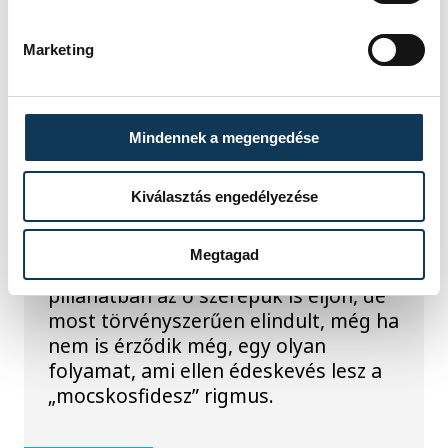
Marketing
TOVÁBBI CIKKEK
KÖZÉLET
Mindennek a megengedése
Fél év
Kiválasztás engedélyezése
Ez most nem a politikusok ideje a
Megtagad
nemzeti konzervatív oldalon. A kellő
pillanatban az ő szerepük is eljön, de
most törvényszerűen elindult, még ha
nem is érződik még, egy olyan
folyamat, ami ellen édeskevés lesz a
„mocskosfidesz” rigmus.