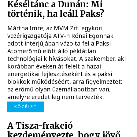
Késéltánc a Dunán: Mi
történik, ha leáll Paks?
Mártha Imre, az MVM Zrt. egykori
vezérigazgatója ATV-n Rónai Egonnak
adott interjújában vázolta fel a Paksi
Atomerőmű előtt álló példátlan
technológiai kihívásokat. A szakember, aki
korábban éveken át felelt a hazai
energetikai fejlesztésekért és a paksi
blokkok működéséért, arra figyelmeztet:
az erőmű olyan üzemállapotban van,
amelyre eredetileg nem tervezték.
KÖZÉLET
A Tisza-frakció
kezdeményezte, hogy jövő