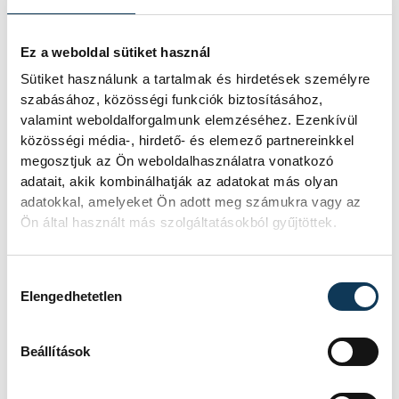
uniós átlagnál többen tartanak társállatot,
sajnos ez nem mindig jár együtt a felelős
Ez a weboldal sütiket használ
gondolkodással – éppen ezért van szükség
Sütiket használunk a tartalmak és hirdetések személyre
arra, hogy már gyermekkortól kezdve
szabásához, közösségi funkciók biztosításához,
valamint weboldalforgalmunk elemzéséhez. Ezenkívül
tanítsuk a helyes szemléletet, zárta
közösségi média-, hirdető- és elemező partnereinkkel
gondolatait Ovádi Péter.
megosztjuk az Ön weboldalhasználatra vonatkozó
adatait, akik kombinálhatják az adatokat más olyan
adatokkal, amelyeket Ön adott meg számukra vagy az
Ön által használt más szolgáltatásokból gyűjtöttek.
közélet
Ovádi Péter
állatvédelem
CODE
Hozzájárulás kiválasztása
Elengedhetetlen
állatvédelmi témahét
Beállítások