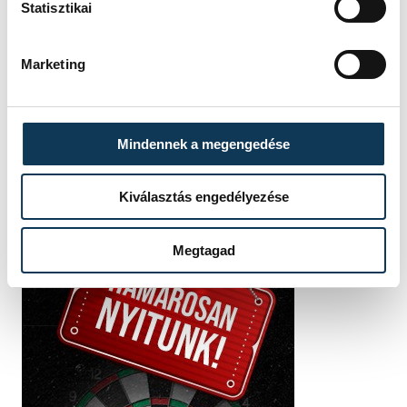
Statisztikai
FOTÓS
SZERZŐ
Kovács
vehir.hu
Marketing
Bálint
Mindennek a megengedése
Kiválasztás engedélyezése
Megtagad