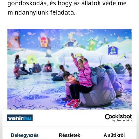
gondoskodás, és hogy az állatok védelme
mindannyiunk feladata.
Európában nincs másik ország, ahol ilyen
Beleegyezés
Részletek
A sütikről
átfogó program működne. Bár nálunk az