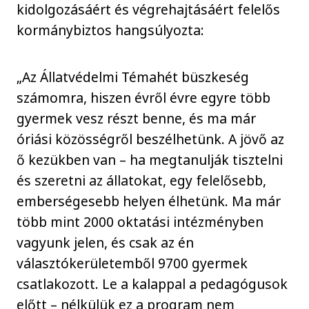
kidolgozásáért és végrehajtásáért felelős
kormánybiztos hangsúlyozta:
„Az Állatvédelmi Témahét büszkeség
számomra, hiszen évről évre egyre több
gyermek vesz részt benne, és ma már
óriási közösségről beszélhetünk. A jövő az
ő kezükben van – ha megtanulják tisztelni
és szeretni az állatokat, egy felelősebb,
emberségesebb helyen élhetünk. Ma már
több mint 2000 oktatási intézményben
vagyunk jelen, és csak az én
választókerületemből 9700 gyermek
csatlakozott. Le a kalappal a pedagógusok
előtt – nélkülük ez a program nem