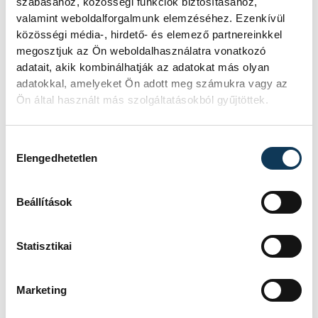
szabásához, közösségi funkciók biztosításához,
példája, amelynek célja a hazai KKV-szektor
valamint weboldalforgalmunk elemzéséhez. Ezenkívül
megerősítése és a növekedési lendület
közösségi média-, hirdető- és elemező partnereinkkel
fenntartása a bizonytalan nemzetközi
megosztjuk az Ön weboldalhasználatra vonatkozó
gazdasági környezetben. A program
adatait, akik kombinálhatják az adatokat más olyan
adatokkal, amelyeket Ön adott meg számukra vagy az
sikeressége nagyban függ majd attól, hogy
Ön által használt más szolgáltatásokból gyűjtöttek.
a bankrendszer mennyire tudja gyorsan és
hatékonyan továbbítani a forrásokat a
Hozzájárulás kiválasztása
vállalkozások felé, de a kormány szándéka
Elengedhetetlen
egyértelmű: a magyar gazdaságot nem
megszorításokkal, hanem ösztönzőkkel
Beállítások
kívánja erősíteni.
Statisztikai
közélet
politika
gazdaság
Marketing
Orbán Viktor
hitel
Nagy Elek