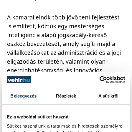
A kamarai elnök több jövőbeni fejlesztést
is említett, köztük egy mesterséges
intelligencia alapú jogszabály-kereső
eszköz bevezetését, amely segíti majd a
vállalkozásokat az adminisztráció és a jogi
eligazodás területén, valamint olyan
energiahatékonysági és innovációs
programokat, amelyek olcsóbbá és
fenntarthatóbbá tehetik a működésüket.
Beleegyezés
Részletek
A sütikről
Az új, 3 százalékos kamatozású
hitelprogram a kormány és a gazdasági
Ez a weboldal sütiket használ
szereplők közötti együttműködés újabb
Sütiket használunk a tartalmak és hirdetések személyre