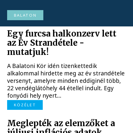
BALATON
Egy furcsa halkonzerv lett
az Év Strandétele -
mutatjuk!
A Balatoni Kör idén tizenkettedik
alkalommal hirdette meg az év strandétele
versenyt, amelyre minden eddiginél több,
22 vendéglátóhely 44 étellel indult. Egy
fonyódi hely nyert...
KÖZÉLET
Meglepték az elemzőket a
júliusi inflációs adatok