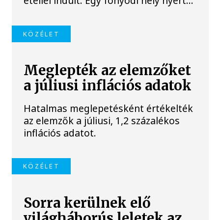
étellel indult. Egy fonyódi hely nyert...
KÖZÉLET
Meglepték az elemzőket
a júliusi inflációs adatok
Hatalmas meglepetésként értékelték
az elemzők a júliusi, 1,2 százalékos
inflációs adatot.
KÖZÉLET
Sorra kerülnek elő
világháborús leletek az