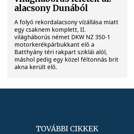
alacsony Dunából
A folyó rekordalacsony vízállása miatt
egy csaknem komplett, II.
világháborús német DKW NZ 350-1
motorkerékpárbukkant elő a
Batthyány téri rakpart sziklái alól,
máshol pedig egy közel féltonnás brit
akna került elő.
TOVÁBBI CIKKEK