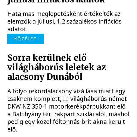
Hatalmas meglepetésként értékelték az
elemzők a júliusi, 1,2 százalékos inflációs
adatot.
KÖZÉLET
Sorra kerülnek elő
világháborús leletek az
alacsony Dunából
A folyó rekordalacsony vízállása miatt egy
csaknem komplett, II. világháborús német
DKW NZ 350-1 motorkerékpárbukkant elő
a Batthyány téri rakpart sziklái alól, máshol
pedig egy közel féltonnás brit akna került
elő.