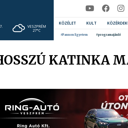
KÖZÉLET
KULT
KÖZÉRDEK
VESZPRÉM
7.
27°C
#Pannon Egyetem
#programajánló
HOSSZÚ KATINKA M