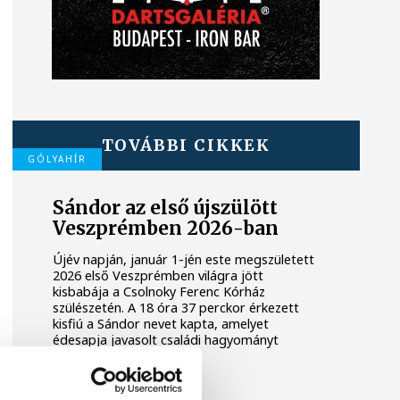
TOVÁBBI CIKKEK
GÓLYAHÍR
Sándor az első újszülött
Veszprémben 2026-ban
Újév napján, január 1-jén este megszületett
2026 első Veszprémben világra jött
kisbabája a Csolnoky Ferenc Kórház
szülészetén. A 18 óra 37 perckor érkezett
kisfiú a Sándor nevet kapta, amelyet
édesapja javasolt családi hagyományt
követve.