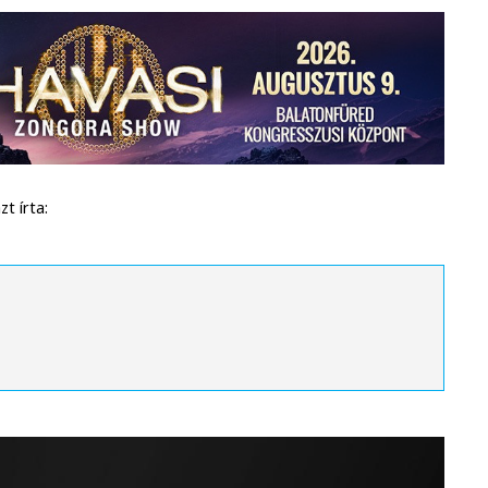
t írta: