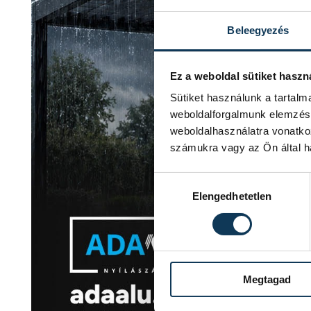
Beleegyezés
Ez a weboldal sütiket haszn
Sütiket használunk a tartal
weboldalforgalmunk elemzésé
weboldalhasználatra vonatko
számukra vagy az Ön által ha
Hozzájárulás kiválasztása
Elengedhetetlen
Megtagad