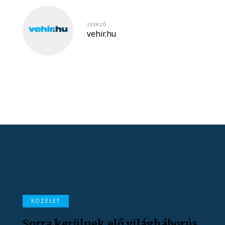
SZERZŐ
vehir.hu
KÖZÉLET
Sorra kerülnek elő világháborús