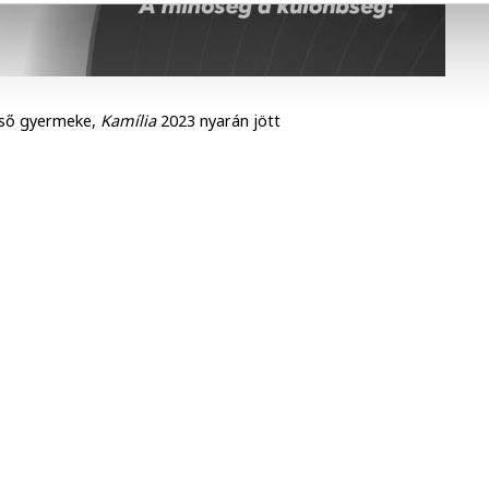
első gyermeke,
Kamília
2023 nyarán jött