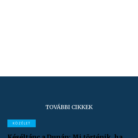
TOVÁBBI CIKKEK
KÖZÉLET
Késéltánc a Dunán: Mi történik, ha