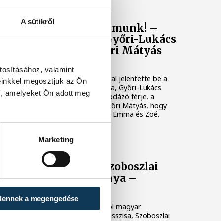
GÓLYAHÍR
A sütikről
Beteljesült az álmunk! –
megszülettek Győri-Lukács
Viktória és Győri Mátyás
kislányai
tosításához, valamint
Meghitt karácsonyi fotóval jelentette be a
einkkel megosztjuk az Ön
Győri Audi ETO kiválósága, Győri-Lukács
l, amelyeket Ön adott meg
Viktória és szintén kézilabdázó férje, a
Ferencvárosnál játszó Győri Mátyás, hogy
megszülettek ikerlányaik, Emma és Zoé.
Marketing
SZOBOSZLAI DOMINIK
Megszületett Szoboszlai
Dominik kislánya –
fotóval
dennek a megengedése
Az angol bajnok Liverpool magyar
válogatott labdarúgó-klasszisa, Szoboszlai