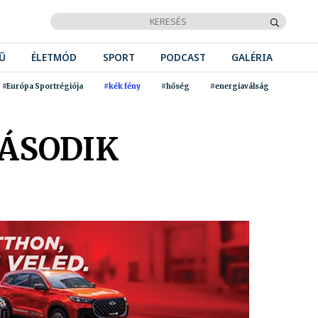
Ű
ÉLETMÓD
SPORT
PODCAST
GALÉRIA
#Európa Sportrégiója
#kék fény
#hőség
#energiaválság
ÁSODIK