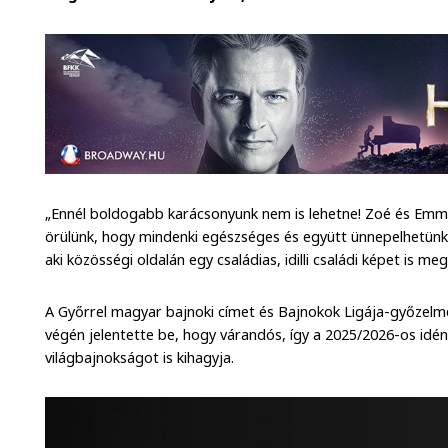
„Ennél boldogabb karácsonyunk nem is lehetne! Zoé és Em
örülünk, hogy mindenki egészséges és együtt ünnepelhetünk!” 
aki közösségi oldalán egy családias, idilli családi képet is 
A Győrrel magyar bajnoki címet és Bajnokok Ligája-győzelme
végén jelentette be, hogy várandós, így a 2025/2026-os idé
világbajnokságot is kihagyja.