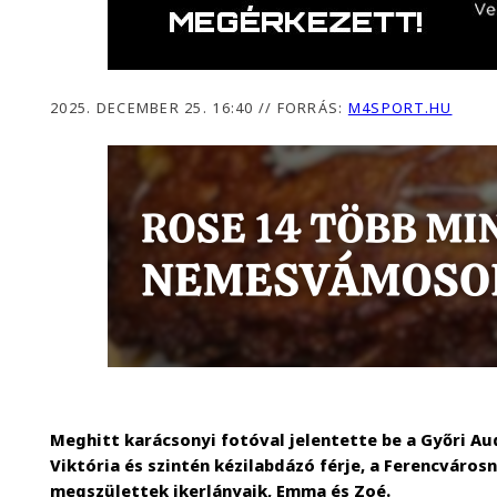
2025. DECEMBER 25. 16:40
//
FORRÁS:
M4SPORT.HU
Meghitt karácsonyi fotóval jelentette be a Győri Au
Viktória és szintén kézilabdázó férje, a Ferencváros
megszülettek ikerlányaik, Emma és Zoé.