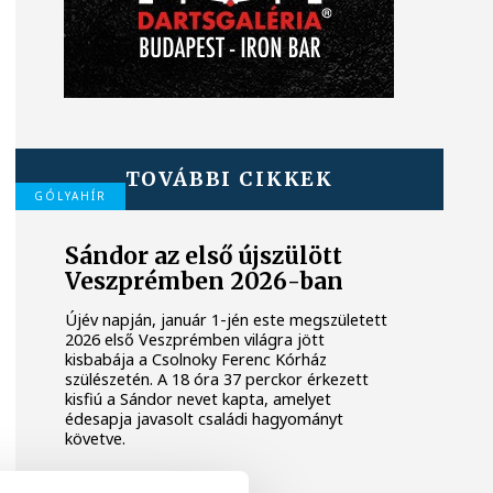
TOVÁBBI CIKKEK
GÓLYAHÍR
Sándor az első újszülött
Veszprémben 2026-ban
Újév napján, január 1-jén este megszületett
2026 első Veszprémben világra jött
kisbabája a Csolnoky Ferenc Kórház
szülészetén. A 18 óra 37 perckor érkezett
kisfiú a Sándor nevet kapta, amelyet
édesapja javasolt családi hagyományt
követve.