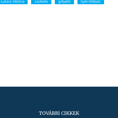
-Lukács Viktória
születés
gólyahír
Győri Mátyás
TOVÁBBI CIKKEK