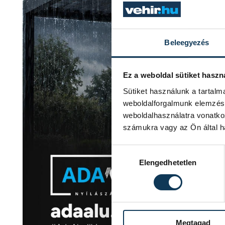
Beleegyezés
Ez a weboldal sütiket haszn
Sütiket használunk a tartal
weboldalforgalmunk elemzésé
weboldalhasználatra vonatko
számukra vagy az Ön által ha
Hozzájárulás kiválasztása
Elengedhetetlen
Megtagad