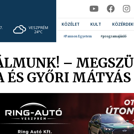
KÖZÉLET
KULT
KÖZÉRDEK
VESZPRÉM
7.
24°C
#Pannon Egyetem
#programajánló
 ÁLMUNK! – MEGSZÜ
A ÉS GYŐRI MÁTYÁS