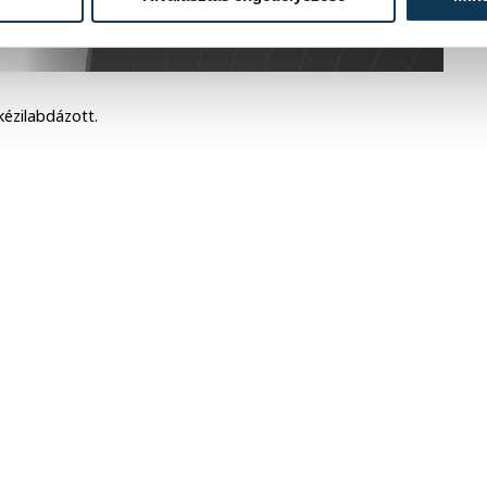
ézilabdázott.