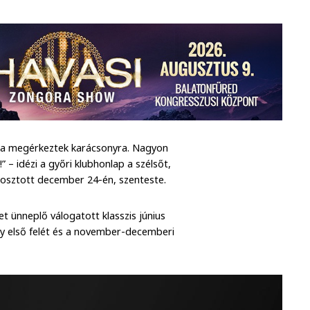
ma megérkeztek karácsonyra. Nagyon
– idézi a győri klubhonlap a szélsőt,
megosztott december 24-én, szenteste.
t ünneplő válogatott klasszis június
ny első felét és a november-decemberi