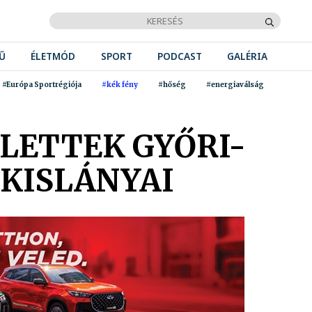
Ű
ÉLETMÓD
SPORT
PODCAST
GALÉRIA
#Európa Sportrégiója
#kék fény
#hőség
#energiaválság
LETTEK GYŐRI-
 KISLÁNYAI