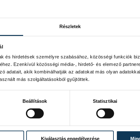
Részletek
ál
mak és hirdetések személyre szabásához, közösségi funkciók biz
hez. Ezenkívül közösségi média-, hirdető- és elemező partner
zó adatait, akik kombinálhatják az adatokat más olyan adatokka
sznált más szolgáltatásokból gyűjtöttek.
Beállítások
Statisztikai
Kiválasztás engedélyezése
Min