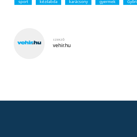
sport
kézilabda
karácsony
gyermek
Győri
SZERZŐ
vehir.hu