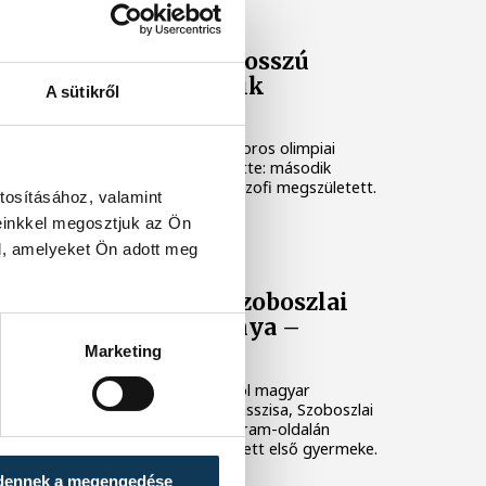
GÓLYAHÍR
Megszületett Hosszú
Katinka második
A sütikről
gyermeke
Hosszú Katinka háromszoros olimpiai
bajnok úszónő bejelentette: második
gyermekük, egy kislány, Szofi megszületett.
tosításához, valamint
einkkel megosztjuk az Ön
SZOBOSZLAI DOMINIK
l, amelyeket Ön adott meg
Megszületett Szoboszlai
Dominik kislánya –
fotóval
Marketing
Az angol bajnok Liverpool magyar
válogatott labdarúgó-klasszisa, Szoboszlai
Dominik hivatalos Instagram-oldalán
tudatta, hogy megszületett első gyermeke.
dennek a megengedése