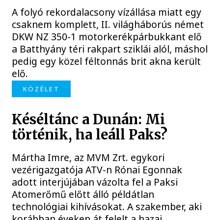
A folyó rekordalacsony vízállása miatt egy
csaknem komplett, II. világháborús német
DKW NZ 350-1 motorkerékpárbukkant elő
a Batthyány téri rakpart sziklái alól, máshol
pedig egy közel féltonnás brit akna került
elő.
KÖZÉLET
Késéltánc a Dunán: Mi
történik, ha leáll Paks?
Mártha Imre, az MVM Zrt. egykori
vezérigazgatója ATV-n Rónai Egonnak
adott interjújában vázolta fel a Paksi
Atomerőmű előtt álló példátlan
technológiai kihívásokat. A szakember, aki
korábban éveken át felelt a hazai