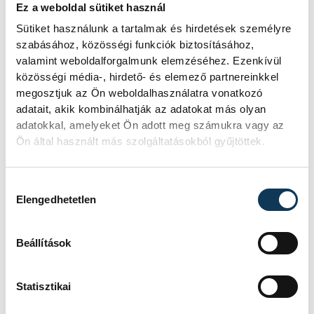
sport
ország-világ
atlétika
Ez a weboldal sütiket használ
Sütiket használunk a tartalmak és hirdetések személyre
parasport
Ekler Luca
szabásához, közösségi funkciók biztosításához,
valamint weboldalforgalmunk elemzéséhez. Ezenkívül
közösségi média-, hirdető- és elemező partnereinkkel
megosztjuk az Ön weboldalhasználatra vonatkozó
adatait, akik kombinálhatják az adatokat más olyan
adatokkal, amelyeket Ön adott meg számukra vagy az
SZERZŐ
Ön által használt más szolgáltatásokból gyűjtöttek.
vehir.hu
Hozzájárulás kiválasztása
Elengedhetetlen
Beállítások
Statisztikai