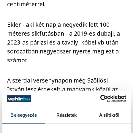
centiméterrel.
Ekler - aki két napja negyedik lett 100
méteres síkfutásban - a 2019-es dubaji, a
2023-as párizsi és a tavalyi kóbei vb után
sorozatban negyedszer nyerte meg ezt a
számot.
A szerdai versenynapon még Szőllősi
István lesz érdekelt a magyarok közül az
F20-as kategória súlylökő döntőjében,
magyar idő szerint 15.45-től.
Beleegyezés
Részletek
A sütikről